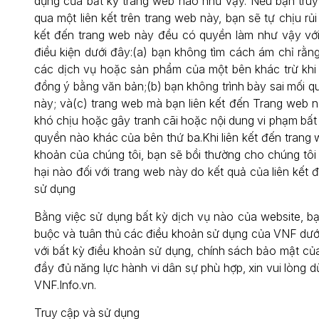
dụng của bất kỳ trang web nào như vậy. Nếu bạn truy
qua một liên kết trên trang web này, bạn sẽ tự chịu rủ
kết đến trang web này đều có quyền làm như vậy với 
điều kiện dưới đây:(a) bạn không tìm cách ám chỉ rằ
các dịch vụ hoặc sản phẩm của một bên khác trừ khi
đồng ý bằng văn bản;(b) bạn không trình bày sai mối q
này; và(c) trang web mà bạn liên kết đến Trang web 
khó chịu hoặc gây tranh cãi hoặc nội dung vi phạm bất
quyền nào khác của bên thứ ba.Khi liên kết đến trang
khoản của chúng tôi, bạn sẽ bồi thường cho chúng tôi 
hại nào đối với trang web này do kết quả của liên kết
sử dụng
Bằng việc sử dụng bất kỳ dịch vụ nào của website, b
buộc và tuân thủ các điều khoản sử dụng của VNF dướ
với bất kỳ điều khoản sử dụng, chính sách bảo mật c
đầy đủ năng lực hành vi dân sự phù hợp, xin vui lòng 
VNF.Info.vn.
Truy cập và sử dụng