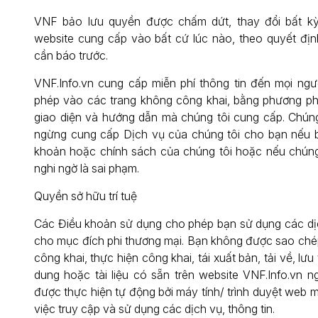
VNF bảo lưu quyền được chấm dứt, thay đổi bất kỳ
website cung cấp vào bất cứ lúc nào, theo quyết đị
cần báo trước.
VNF.Info.vn cung cấp miễn phí thông tin đến mọi ngư
phép vào các trang không công khai, bằng phương p
giao diện và hướng dẫn mà chúng tôi cung cấp. Chún
ngừng cung cấp Dịch vụ của chúng tôi cho bạn nếu b
khoản hoặc chính sách của chúng tôi hoặc nếu chúng 
nghi ngờ là sai phạm.
Quyền sở hữu trí tuệ
Các Điều khoản sử dụng cho phép bạn sử dụng các dị
cho mục đích phi thương mại. Bạn không được sao chép,
công khai, thực hiện công khai, tái xuất bản, tải về, lưu
dung hoặc tài liệu có sẵn trên website VNF.Info.vn n
được thực hiện tự động bởi máy tính/ trình duyệt web 
việc truy cập và sử dụng các dịch vụ, thông tin.