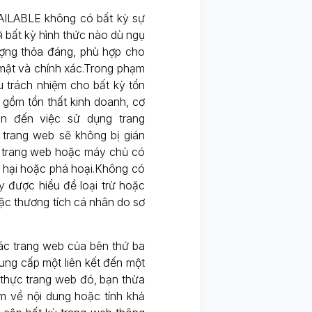
AILABLE không có bất kỳ sự
 bất kỳ hình thức nào dù ngụ
ợng thỏa đáng, phù hợp cho
 mật và chính xác.Trong phạm
u trách nhiệm cho bất kỳ tổn
o gồm tổn thất kinh doanh, cơ
uan đến việc sử dụng trang
trang web sẽ không bị gián
, trang web hoặc máy chủ có
y hại hoặc phá hoại.Không có
y được hiểu để loại trừ hoặc
oặc thương tích cá nhân do sơ
các trang web của bên thứ ba
cung cấp một liên kết đến một
 thực trang web đó, bạn thừa
m về nội dung hoặc tính khả