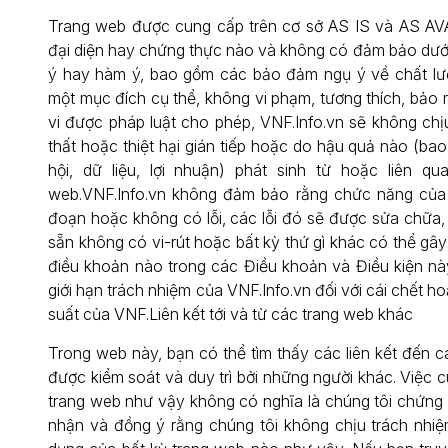
Trang web được cung cấp trên cơ sở AS IS và AS AV
đại diện hay chứng thực nào và không có đảm bảo dưới
ý hay hàm ý, bao gồm các bảo đảm ngụ ý về chất lư
một mục đích cụ thể, không vi phạm, tương thích, bảo
vi được pháp luật cho phép, VNF.Info.vn sẽ không chị
thất hoặc thiệt hại gián tiếp hoặc do hậu quả nào (ba
hội, dữ liệu, lợi nhuận) phát sinh từ hoặc liên q
web.VNF.Info.vn không đảm bảo rằng chức năng của 
đoạn hoặc không có lỗi, các lỗi đó sẽ được sửa chữa
sẵn không có vi-rút hoặc bất kỳ thứ gì khác có thể gâ
điều khoản nào trong các Điều khoản và Điều kiện nà
giới hạn trách nhiệm của VNF.Info.vn đối với cái chết h
suất của VNF.Liên kết tới và từ các trang web khác
Trong web này, bạn có thể tìm thấy các liên kết đến 
được kiểm soát và duy trì bởi những người khác. Việc 
trang web như vậy không có nghĩa là chúng tôi chứng
nhận và đồng ý rằng chúng tôi không chịu trách nhiệ