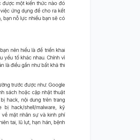
c được một kiến thức nào đó
 việc ứng dụng để cho ra kết
, bạn nỗ lực nhiều bạn sẽ có
ạn nên hiểu là để triển khai
ều yếu tố khác nhau. Chính vì
n là điều gần như bất khả thi
 lường trước được như: Google
ính sách hoặc cập nhật thuật
ị hack, nội dung trên trang
 bị hack/shell/malware, kỹ
o về mặt nhân sự và kinh phí
iên tai, lũ lụt, hạn hán, bệnh