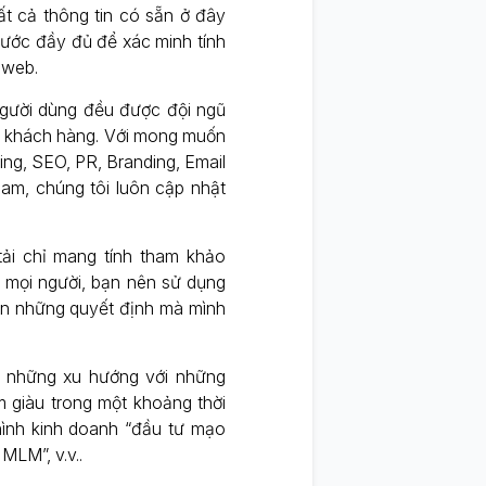
ất cả thông tin có sẵn ở đây
ớc đầy đủ để xác minh tính
 web.
gười dùng đều được đội ngũ
cho khách hàng. Với mong muốn
ting, SEO, PR, Branding, Email
 Nam, chúng tôi luôn cập nhật
 tải chỉ mang tính tham khảo
ả mọi người, bạn nên sử dụng
rên những quyết định mà mình
o những xu hướng với những
m giàu trong một khoảng thời
ình kinh doanh “đầu tư mạo
MLM”, v.v..