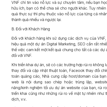
VNF chỉ tin vào nỗ lực và sự chuyên tâm, nếu bạn họ
hữu ích, bạn có thể chia sẻ cho người khác. Tuy nhiên
quả thực sự thì phụ thuộc vào nỗ lực của từng cá nhân
thành quả nhiều và ngược lại.
B. Đối với Khách Hàng
Đối với khách hàng khi sử dụng các dịch vụ của VNF, b
hiệu quả một dự án Digital Marketing, SEO cần rất nhi
thế việc cam kết một kết quả chung cho tất cả các dự á
đối với VNF.
Khi triển khai dự án, sẽ có các trường hợp rủi ro không
thay đổi và cập nhật thuật toán, Faceook thay đổi ch
toán quảng cáo, Nhà cung cấp host/domain của bạn b
web là nội dung sao chép hoặc trùng lặp, website
năng/kinh nghiệm tối ưu dự án website của bạn, rủi r
triển khai cũng như những rủi ro về mặt tự nhiên như th
dịch, v.v..