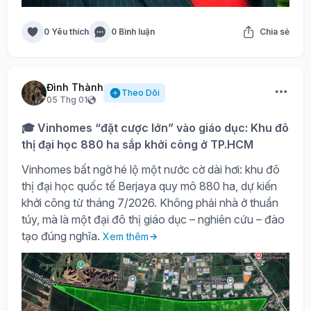
0 Yêu thích
0 Bình luận
Chia sẻ
Đình Thành
Theo Dõi
05 Thg 01
🎓 Vinhomes “đặt cược lớn” vào giáo dục: Khu đô
thị đại học 880 ha sắp khởi công ở TP.HCM
Vinhomes bất ngờ hé lộ một nước cờ dài hơi: khu đô
thị đại học quốc tế Berjaya quy mô 880 ha, dự kiến
khởi công từ tháng 7/2026. Không phải nhà ở thuần
túy, mà là một đại đô thị giáo dục – nghiên cứu – đào
tạo đúng nghĩa.
Xem thêm