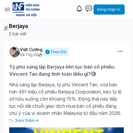
Đăng nhập
Berjaya
2 bài viết
Việt Cường
Theo Dõi
08 Thg 06
Tỷ phú sáng lập Berjaya liên tục bán cổ phiếu:
Vincent Tan đang tính toán điều gì?🧐
Nhà sáng lập Berjaya, tỷ phú Vincent Tan, vừa bán
hơn 461 triệu cổ phiếu Berjaya Corporation, kéo tỷ lệ
sở hữu xuống còn khoảng 15%. Động thái này tiếp
tục nối dài chuỗi giao dịch mua bán cổ phiếu đáng
chú ý của vị doanh nhân Malaysia từ đầu năm 2026.
📉
Xem thêm