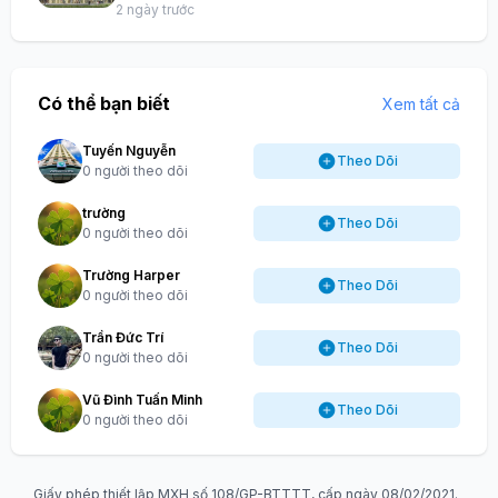
2 ngày trước
Có thể bạn biết
Xem tất cả
Tuyến Nguyễn
Theo Dõi
0 người theo dõi
trường
Theo Dõi
0 người theo dõi
Trường Harper
Theo Dõi
0 người theo dõi
Trần Đức Trí
Theo Dõi
0 người theo dõi
Vũ Đình Tuấn Minh
Theo Dõi
0 người theo dõi
Giấy phép thiết lập MXH số 108/GP-BTTTT, cấp ngày 08/02/2021.