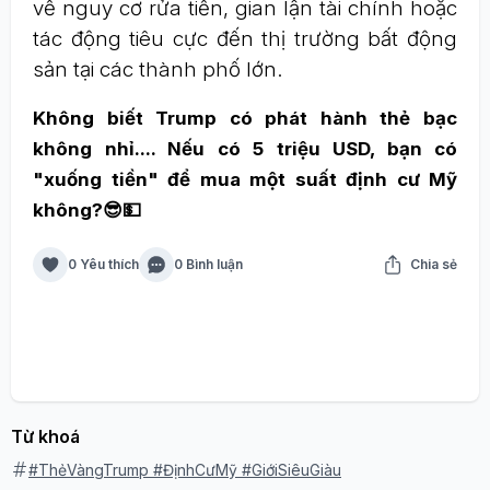
về nguy cơ rửa tiền, gian lận tài chính hoặc
tác động tiêu cực đến thị trường bất động
sản tại các thành phố lớn.
Không biết Trump có phát hành thẻ bạc
không nhỉ.... Nếu có 5 triệu USD, bạn có
"xuống tiền" để mua một suất định cư Mỹ
không?😎💵
0 Yêu thích
0 Bình luận
Chia sẻ
Từ khoá
#ThẻVàngTrump #ĐịnhCưMỹ #GiớiSiêuGiàu