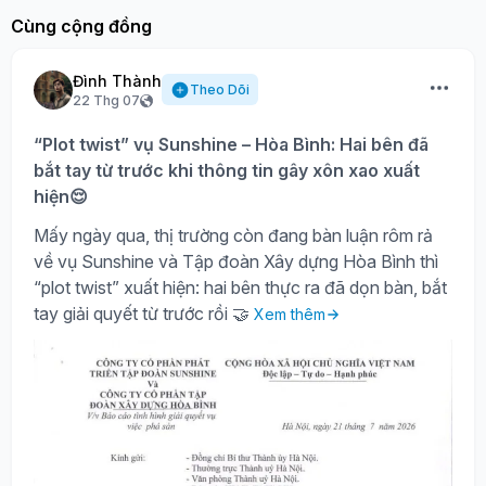
Cùng cộng đồng
Đình Thành
Theo Dõi
22 Thg 07
“Plot twist” vụ Sunshine – Hòa Bình: Hai bên đã
bắt tay từ trước khi thông tin gây xôn xao xuất
hiện😌
Mấy ngày qua, thị trường còn đang bàn luận rôm rả
về vụ Sunshine và Tập đoàn Xây dựng Hòa Bình thì
“plot twist” xuất hiện: hai bên thực ra đã dọn bàn, bắt
tay giải quyết từ trước rồi 🤝
Xem thêm