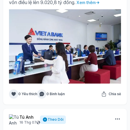
vốn điều lệ lên 9.020,8 tỷ đồng.
Xem thêm
0 Yêu thích
0 Bình luận
Chia sẻ
Tú Anh
Theo Dõi
16 Thg 07