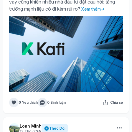
vay cũng khiến nhiều nhà đầu tư đặt câu hỏi: tăng
trưởng mạnh liệu có đi kèm rủi ro?
Xem thêm
0 Yêu thích
0 Bình luận
Chia sẻ
Loan Minh
Theo Dõi
13 Thg 07