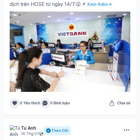
dịch trên HOSE từ ngày 14/7.😲📌
Xem thêm
0 Yêu thích
0 Bình luận
Chia sẻ
Tú Anh
Theo Dõi
14 Thg 07