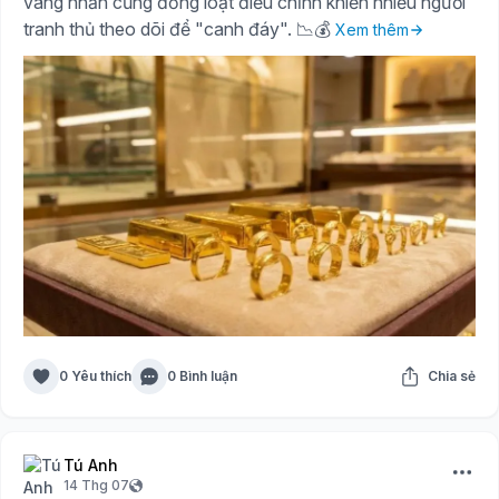
vàng nhẫn cũng đồng loạt điều chỉnh khiến nhiều người
tranh thủ theo dõi để "canh đáy". 📉💰
Xem thêm
0 Yêu thích
0 Bình luận
Chia sẻ
Tú Anh
14 Thg 07