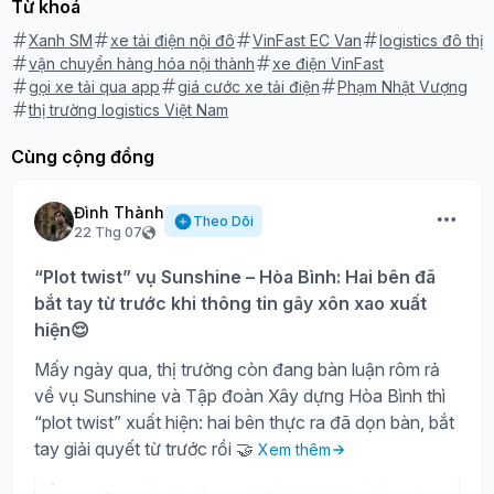
Từ khoá
Xanh SM
xe tải điện nội đô
VinFast EC Van
logistics đô thị
vận chuyển hàng hóa nội thành
xe điện VinFast
gọi xe tải qua app
giá cước xe tải điện
Phạm Nhật Vượng
thị trường logistics Việt Nam
Cùng cộng đồng
Đình Thành
Theo Dõi
22 Thg 07
“Plot twist” vụ Sunshine – Hòa Bình: Hai bên đã
bắt tay từ trước khi thông tin gây xôn xao xuất
hiện😌
Mấy ngày qua, thị trường còn đang bàn luận rôm rả
về vụ Sunshine và Tập đoàn Xây dựng Hòa Bình thì
“plot twist” xuất hiện: hai bên thực ra đã dọn bàn, bắt
tay giải quyết từ trước rồi 🤝
Xem thêm