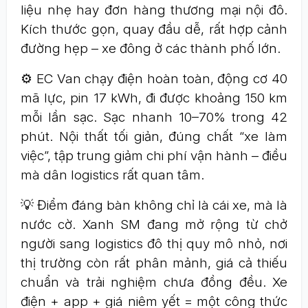
liệu nhẹ hay đơn hàng thương mại nội đô.
Kích thước gọn, quay đầu dễ, rất hợp cảnh
đường hẹp – xe đông ở các thành phố lớn.
⚙️ EC Van chạy điện hoàn toàn, động cơ 40
mã lực, pin 17 kWh, đi được khoảng 150 km
mỗi lần sạc. Sạc nhanh 10–70% trong 42
phút. Nội thất tối giản, đúng chất “xe làm
việc”, tập trung giảm chi phí vận hành – điều
mà dân logistics rất quan tâm.
💡 Điểm đáng bàn không chỉ là cái xe, mà là
nước cờ. Xanh SM đang mở rộng từ chở
người sang logistics đô thị quy mô nhỏ, nơi
thị trường còn rất phân mảnh, giá cả thiếu
chuẩn và trải nghiệm chưa đồng đều. Xe
điện + app + giá niêm yết = một công thức