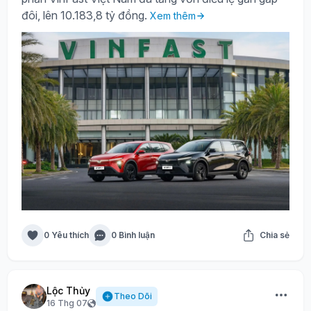
đôi, lên 10.183,8 tỷ đồng.
Xem thêm
0 Yêu thích
0 Bình luận
Chia sẻ
Lộc Thủy
Theo Dõi
16 Thg 07