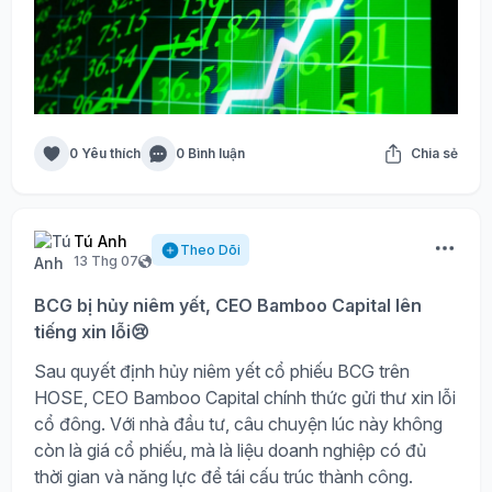
0 Yêu thích
0 Bình luận
Chia sẻ
Tú Anh
Theo Dõi
13 Thg 07
BCG bị hủy niêm yết, CEO Bamboo Capital lên
tiếng xin lỗi😢
Sau quyết định hủy niêm yết cổ phiếu BCG trên
HOSE, CEO Bamboo Capital chính thức gửi thư xin lỗi
cổ đông. Với nhà đầu tư, câu chuyện lúc này không
còn là giá cổ phiếu, mà là liệu doanh nghiệp có đủ
thời gian và năng lực để tái cấu trúc thành công.