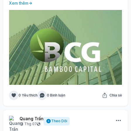
Xem thêm
0 Yêu thích
0 Bình luận
Chia sẻ
Quang Trần
Theo Dõi
13 Thg 07