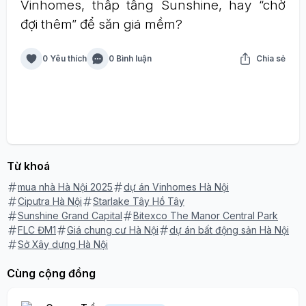
Vinhomes, thấp tầng Sunshine, hay “chờ
đợi thêm” để săn giá mềm?
0 Yêu thích
0 Bình luận
Chia sẻ
Từ khoá
mua nhà Hà Nội 2025
dự án Vinhomes Hà Nội
Ciputra Hà Nội
Starlake Tây Hồ Tây
Sunshine Grand Capital
Bitexco The Manor Central Park
FLC ĐM1
Giá chung cư Hà Nội
dự án bất động sản Hà Nội
Sở Xây dựng Hà Nội
Cùng cộng đồng