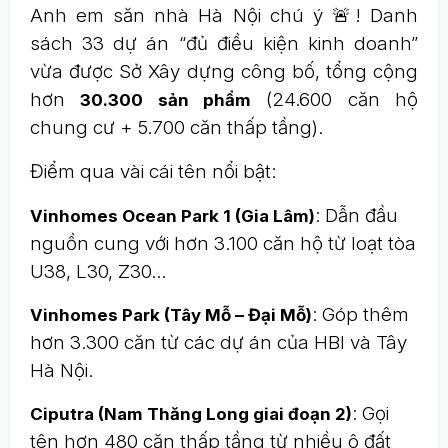
Anh em săn nhà Hà Nội chú ý 🚨! Danh
sách 33 dự án “đủ điều kiện kinh doanh”
vừa được Sở Xây dựng công bố, tổng cộng
hơn
(24.600 căn hộ
30.300 sản phẩm
chung cư + 5.700 căn thấp tầng).
Điểm qua vài cái tên nổi bật:
: Dẫn đầu
Vinhomes Ocean Park 1 (Gia Lâm)
nguồn cung với hơn 3.100 căn hộ từ loạt tòa
U38, L30, Z30…
: Góp thêm
Vinhomes Park (Tây Mỗ – Đại Mỗ)
hơn 3.300 căn từ các dự án của HBI và Tây
Hà Nội.
: Gọi
Ciputra (Nam Thăng Long giai đoạn 2)
tên hơn 480 căn thấp tầng từ nhiều ô đất