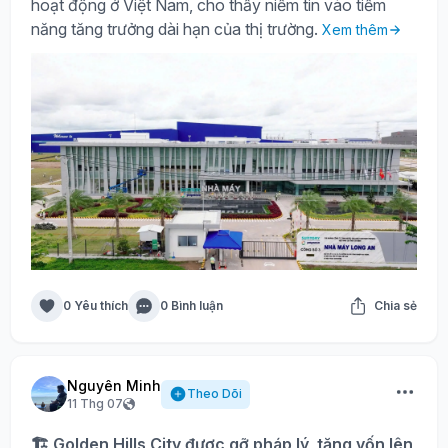
hoạt động ở Việt Nam, cho thấy niềm tin vào tiềm
năng tăng trưởng dài hạn của thị trường.
Xem thêm
0 Yêu thích
0 Bình luận
Chia sẻ
Nguyên Minh
Theo Dõi
11 Thg 07
🏗️ Golden Hills City được gỡ pháp lý, tăng vốn lên