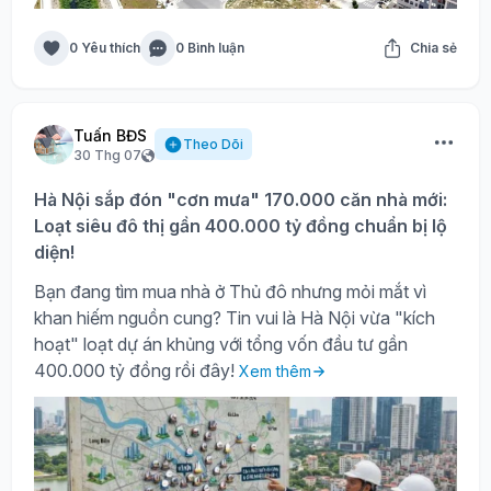
0 Yêu thích
0 Bình luận
Chia sẻ
Tuấn BĐS
Theo Dõi
30 Thg 07
Hà Nội sắp đón "cơn mưa" 170.000 căn nhà mới:
Loạt siêu đô thị gần 400.000 tỷ đồng chuẩn bị lộ
diện!
Bạn đang tìm mua nhà ở Thủ đô nhưng mỏi mắt vì
khan hiếm nguồn cung? Tin vui là Hà Nội vừa "kích
hoạt" loạt dự án khủng với tổng vốn đầu tư gần
400.000 tỷ đồng rồi đây!
Xem thêm