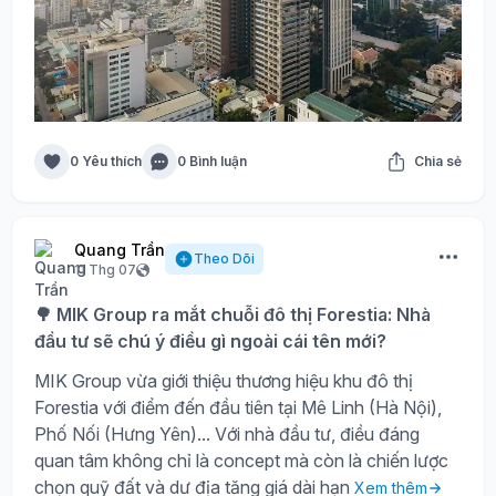
0 Yêu thích
0 Bình luận
Chia sẻ
Quang Trần
Theo Dõi
11 Thg 07
🌳 MIK Group ra mắt chuỗi đô thị Forestia: Nhà
đầu tư sẽ chú ý điều gì ngoài cái tên mới?
MIK Group vừa giới thiệu thương hiệu khu đô thị
Forestia với điểm đến đầu tiên tại Mê Linh (Hà Nội),
Phố Nối (Hưng Yên)... Với nhà đầu tư, điều đáng
quan tâm không chỉ là concept mà còn là chiến lược
chọn quỹ đất và dư địa tăng giá dài hạn
Xem thêm