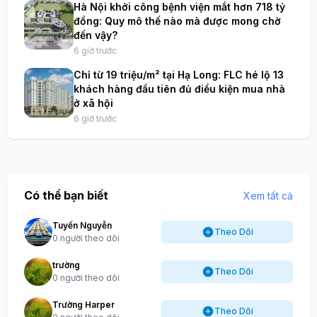
Hà Nội khởi công bệnh viện mắt hơn 718 tỷ
đồng: Quy mô thế nào mà được mong chờ
đến vậy?
6 giờ trước
Chỉ từ 19 triệu/m² tại Hạ Long: FLC hé lộ 13
khách hàng đầu tiên đủ điều kiện mua nhà
ở xã hội
6 giờ trước
Có thể bạn biết
Xem tất cả
Tuyến Nguyễn
Theo Dõi
0 người theo dõi
trường
Theo Dõi
0 người theo dõi
Trường Harper
Theo Dõi