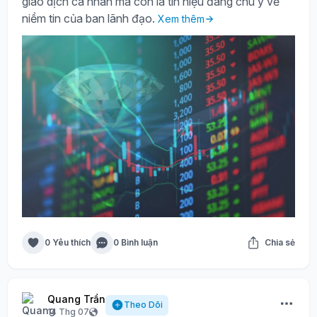
giao dịch cá nhân mà còn là tín hiệu đáng chú ý về
niềm tin của ban lãnh đạo.
Xem thêm
0 Yêu thích
0 Bình luận
Chia sẻ
Quang Trần
Theo Dõi
14 Thg 07