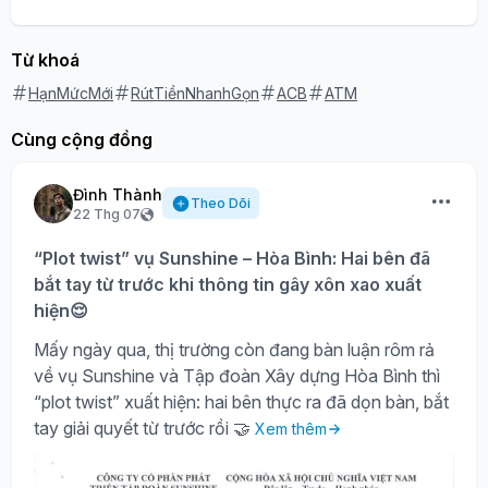
Từ khoá
HạnMứcMới
RútTiềnNhanhGọn
ACB
ATM
Cùng cộng đồng
Đình Thành
Theo Dõi
22 Thg 07
“Plot twist” vụ Sunshine – Hòa Bình: Hai bên đã
bắt tay từ trước khi thông tin gây xôn xao xuất
hiện😌
Mấy ngày qua, thị trường còn đang bàn luận rôm rả
về vụ Sunshine và Tập đoàn Xây dựng Hòa Bình thì
“plot twist” xuất hiện: hai bên thực ra đã dọn bàn, bắt
tay giải quyết từ trước rồi 🤝
Xem thêm