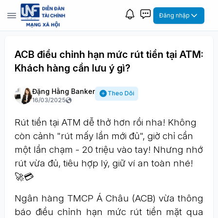
Đăng nhập
ACB điều chỉnh hạn mức rút tiền tại ATM:
Khách hàng cần lưu ý gì?
Đặng Hằng Banker
Theo Dõi
16/03/2025
Rút tiền tại ATM dễ thở hơn rồi nha! Không
còn cảnh "rút mấy lần mới đủ", giờ chỉ cần
một lần chạm - 20 triệu vào tay! Nhưng nhớ
rút vừa đủ, tiêu hợp lý, giữ ví an toàn nhé!
🚀💳
Ngân hàng TMCP Á Châu (ACB) vừa thông
báo điều chỉnh hạn mức rút tiền mặt qua