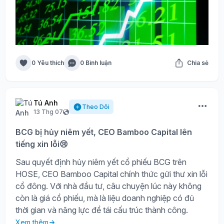
0 Yêu thích
0 Bình luận
Chia sẻ
Tú Anh
Theo Dõi
13 Thg 07
BCG bị hủy niêm yết, CEO Bamboo Capital lên
tiếng xin lỗi😢
Sau quyết định hủy niêm yết cổ phiếu BCG trên
HOSE, CEO Bamboo Capital chính thức gửi thư xin lỗi
cổ đông. Với nhà đầu tư, câu chuyện lúc này không
còn là giá cổ phiếu, mà là liệu doanh nghiệp có đủ
thời gian và năng lực để tái cấu trúc thành công.
Xem thêm