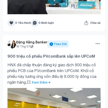
0 Yêu thích
0 Bình luận
Chia sẻ
Đặng Hằng Banker
Theo Dõi
16 Thg 07
900 triệu cổ phiếu PVcomBank sắp lên UPCoM
HNX đã chấp thuận đăng ký giao dịch 900 triệu cổ
phiếu PCB của PVcomBank trên UPCoM. Khối cổ
phiếu này tương ứng vốn điều lệ 9.000 tỷ đồng của
ngân hàng.💥
Xem thêm