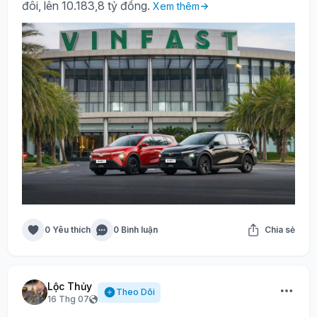
đôi, lên 10.183,8 tỷ đồng.
Xem thêm
0 Yêu thích
0 Bình luận
Chia sẻ
Lộc Thủy
Theo Dõi
16 Thg 07