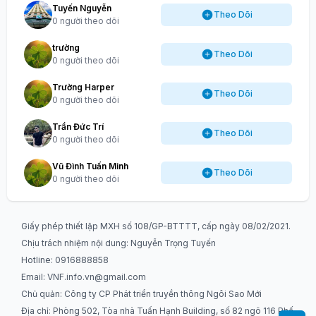
Tuyến Nguyễn
Theo Dõi
0 người theo dõi
trường
Theo Dõi
0 người theo dõi
Trường Harper
Theo Dõi
0 người theo dõi
Trần Đức Trí
Theo Dõi
0 người theo dõi
Vũ Đình Tuấn Minh
Theo Dõi
0 người theo dõi
Giấy phép thiết lập MXH số 108/GP-BTTTT, cấp ngày 08/02/2021.
Chịu trách nhiệm nội dung: Nguyễn Trọng Tuyến
Hotline: 0916888858
Email:
VNF.info.vn@gmail.com
Chủ quản: Công ty CP Phát triển truyền thông Ngôi Sao Mới
Địa chỉ: Phòng 502, Tòa nhà Tuấn Hạnh Building, số 82 ngõ 116 Phố