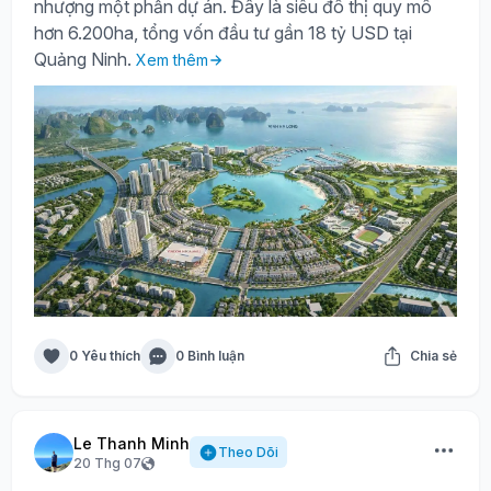
nhượng một phần dự án. Đây là siêu đô thị quy mô
hơn 6.200ha, tổng vốn đầu tư gần 18 tỷ USD tại
Quảng Ninh.
Xem thêm
0 Yêu thích
0 Bình luận
Chia sẻ
Le Thanh Minh
Theo Dõi
20 Thg 07