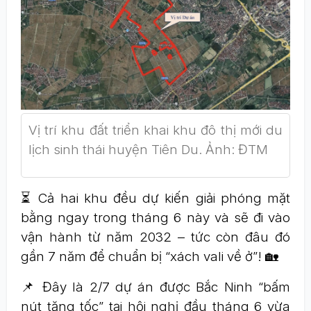
Vị trí khu đất triển khai khu đô thị mới du
lịch sinh thái huyện Tiên Du. Ảnh: ĐTM
⏳ Cả hai khu đều dự kiến giải phóng mặt
bằng ngay trong tháng 6 này và sẽ đi vào
vận hành từ năm 2032 – tức còn đâu đó
gần 7 năm để chuẩn bị “xách vali về ở”! 🏡
📌 Đây là 2/7 dự án được Bắc Ninh “bấm
nút tăng tốc” tại hội nghị đầu tháng 6 vừa