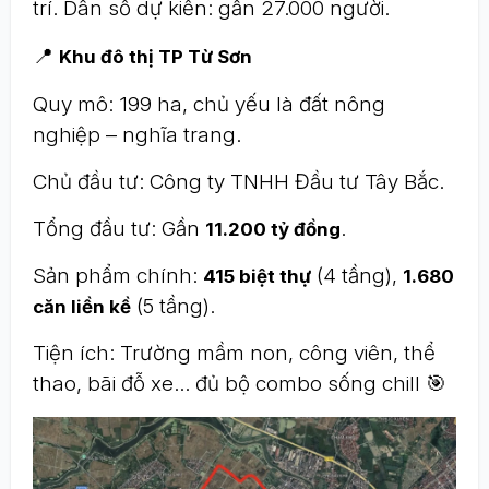
trí. Dân số dự kiến: gần 27.000 người.
📍
Khu đô thị TP Từ Sơn
Quy mô: 199 ha, chủ yếu là đất nông
nghiệp – nghĩa trang.
Chủ đầu tư: Công ty TNHH Đầu tư Tây Bắc.
Tổng đầu tư: Gần
.
11.200 tỷ đồng
Sản phẩm chính:
(4 tầng),
415 biệt thự
1.680
(5 tầng).
căn liền kề
Tiện ích: Trường mầm non, công viên, thể
thao, bãi đỗ xe… đủ bộ combo sống chill 🎯