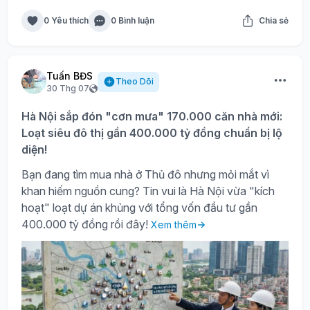
0 Yêu thích
0 Bình luận
Chia sẻ
Tuấn BĐS
Theo Dõi
30 Thg 07
Hà Nội sắp đón "cơn mưa" 170.000 căn nhà mới:
Loạt siêu đô thị gần 400.000 tỷ đồng chuẩn bị lộ
diện!
Bạn đang tìm mua nhà ở Thủ đô nhưng mỏi mắt vì
khan hiếm nguồn cung? Tin vui là Hà Nội vừa "kích
hoạt" loạt dự án khủng với tổng vốn đầu tư gần
400.000 tỷ đồng rồi đây!
Xem thêm