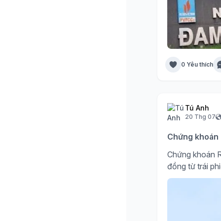
0 Yêu thích
Tú Anh
20 Thg 07
Chứng khoán R
Chứng khoán R
đồng từ trái ph