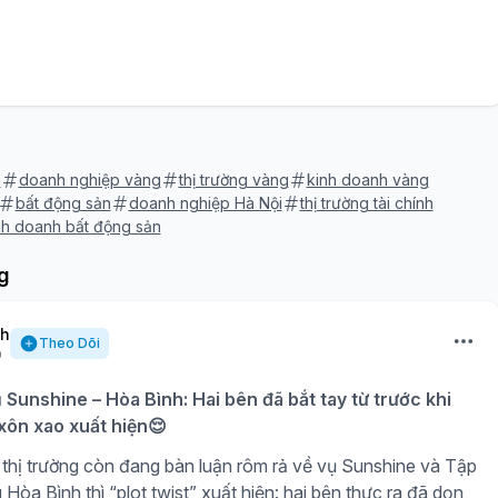
u
doanh nghiệp vàng
thị trường vàng
kinh doanh vàng
bất động sản
doanh nghiệp Hà Nội
thị trường tài chính
nh doanh bất động sản
g
nh
Theo Dõi
ụ Sunshine – Hòa Bình: Hai bên đã bắt tay từ trước khi
 xôn xao xuất hiện😌
thị trường còn đang bàn luận rôm rả về vụ Sunshine và Tập
òa Bình thì “plot twist” xuất hiện: hai bên thực ra đã dọn