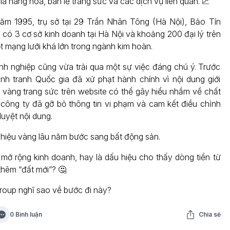
giá hàng hóa, bán lẻ trang sức và các dịch vụ liên quan. 📈
ăm 1995, trụ sở tại 29 Trần Nhân Tông (Hà Nội), Bảo Tín
 có 3 cơ sở kinh doanh tại Hà Nội và khoảng 200 đại lý trên
t mạng lưới khá lớn trong ngành kim hoàn.
nh nghiệp cũng vừa trải qua một sự việc đáng chú ý. Trước
h tranh Quốc gia đã xử phạt hành chính vì nội dung giới
 vàng trang sức trên website có thể gây hiểu nhầm về chất
 công ty đã gỡ bỏ thông tin vi phạm và cam kết điều chỉnh
duyệt nội dung.
hiệu vàng lâu năm bước sang bất động sản.
à mở rộng kinh doanh, hay là dấu hiệu cho thấy dòng tiền từ
thêm “đất mới”? 🤔
roup nghĩ sao về bước đi này?
0 Bình luận
Chia sẻ