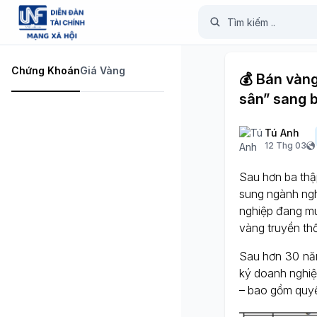
Chứng Khoán
Giá Vàng
💰 Bán vàn
sân” sang 
Tú Anh
12 Thg 03
Sau hơn ba thậ
sung ngành ngh
nghiệp đang mu
vàng truyền th
Sau hơn 30 nă
ký doanh nghiệ
– bao gồm quyề