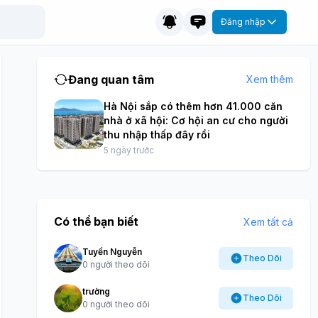
Đăng nhập
Đang quan tâm
Xem thêm
Hà Nội sắp có thêm hơn 41.000 căn
nhà ở xã hội: Cơ hội an cư cho người
thu nhập thấp đây rồi
5 ngày trước
Có thể bạn biết
Xem tất cả
Tuyến Nguyễn
Theo Dõi
0 người theo dõi
trường
Theo Dõi
0 người theo dõi