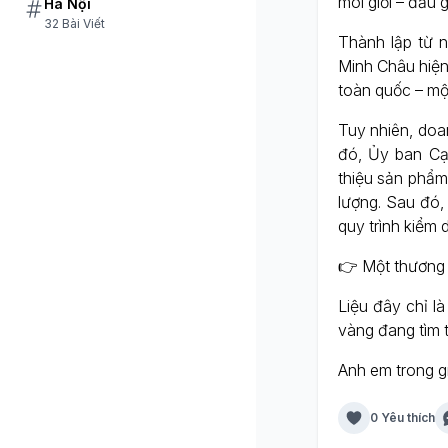
môi giới – đấu 
Hà Nội
32 Bài Viết
Thành lập từ n
Minh Châu hiện
toàn quốc – mộ
Tuy nhiên, doa
đó, Ủy ban Cạn
thiệu sản phẩm
lượng. Sau đó,
quy trình kiểm 
👉 Một thương 
Liệu đây chỉ l
vàng đang tìm 
Anh em trong g
0 Yêu thích