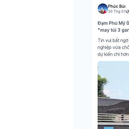
Phúc Bùi
20 Thg 07
Đạm Phú Mỹ (D
"may túi 3 ga
Tin vui bất n
nghiệp vừa chố
dự kiến chi hơn