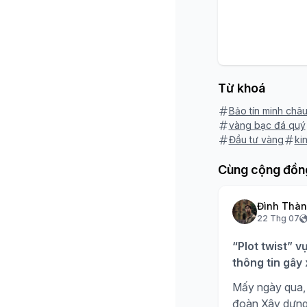
Từ khoá
Bảo tín minh châ
vàng bạc đá quý
Đầu tư vàng
ki
Cùng cộng đồn
Đình Thà
22 Thg 07
“Plot twist” v
thông tin gây
Mấy ngày qua, 
đoàn Xây dựng H