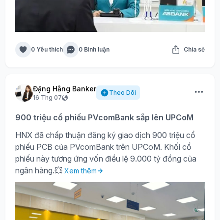
0 Yêu thích
0 Bình luận
Chia sẻ
Đặng Hằng Banker
Theo Dõi
16 Thg 07
900 triệu cổ phiếu PVcomBank sắp lên UPCoM
HNX đã chấp thuận đăng ký giao dịch 900 triệu cổ
phiếu PCB của PVcomBank trên UPCoM. Khối cổ
phiếu này tương ứng vốn điều lệ 9.000 tỷ đồng của
ngân hàng.💥
Xem thêm