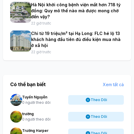
Hà Nội khởi công bệnh viện mắt hơn 718 tỷ
đồng: Quy mô thế nào mà được mong chờ
đến vậy?
22 giờ trước
Chỉ từ 19 triệu/m² tại Hạ Long: FLC hé lộ 13
khách hàng đầu tiên đủ điều kiện mua nhà
ở xã hội
22 giờ trước
Có thể bạn biết
Xem tất cả
Tuyến Nguyễn
Theo Dõi
0 người theo dõi
trường
Theo Dõi
0 người theo dõi
Trường Harper
Theo Dõi