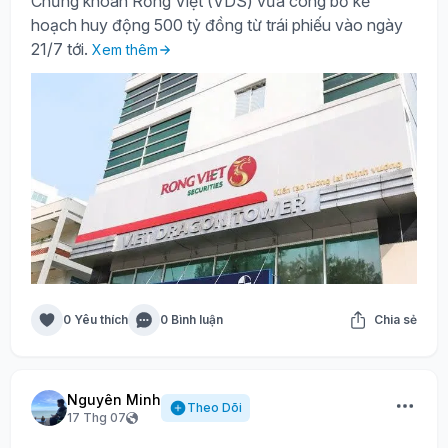
Chứng khoán Rồng Việt (VDS) vừa công bố kế
hoạch huy động 500 tỷ đồng từ trái phiếu vào ngày
21/7 tới.
Xem thêm
0 Yêu thích
0 Bình luận
Chia sẻ
Nguyên Minh
Theo Dõi
17 Thg 07