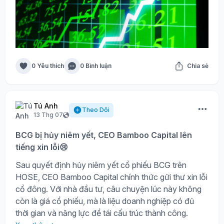
0 Yêu thích
0 Bình luận
Chia sẻ
Tú Anh
Theo Dõi
13 Thg 07
BCG bị hủy niêm yết, CEO Bamboo Capital lên
tiếng xin lỗi😢
Sau quyết định hủy niêm yết cổ phiếu BCG trên
HOSE, CEO Bamboo Capital chính thức gửi thư xin lỗi
cổ đông. Với nhà đầu tư, câu chuyện lúc này không
còn là giá cổ phiếu, mà là liệu doanh nghiệp có đủ
thời gian và năng lực để tái cấu trúc thành công.