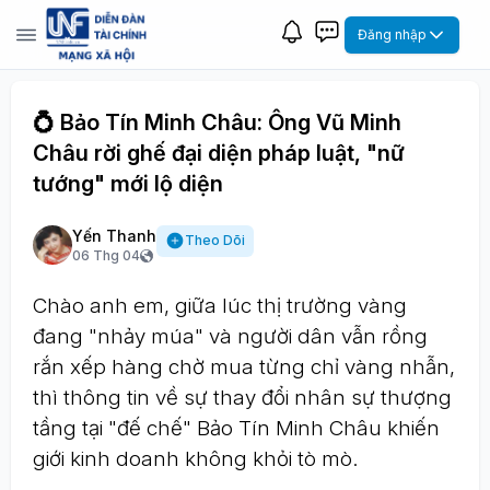
Đăng nhập
💍 Bảo Tín Minh Châu: Ông Vũ Minh
Châu rời ghế đại diện pháp luật, "nữ
tướng" mới lộ diện
Yến Thanh
Theo Dõi
06 Thg 04
Chào anh em, giữa lúc thị trường vàng
đang "nhảy múa" và người dân vẫn rồng
rắn xếp hàng chờ mua từng chỉ vàng nhẫn,
thì thông tin về sự thay đổi nhân sự thượng
tầng tại "đế chế" Bảo Tín Minh Châu khiến
giới kinh doanh không khỏi tò mò.