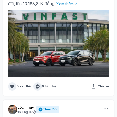
đôi, lên 10.183,8 tỷ đồng.
Xem thêm
0 Yêu thích
0 Bình luận
Chia sẻ
Lộc Thủy
Theo Dõi
16 Thg 07