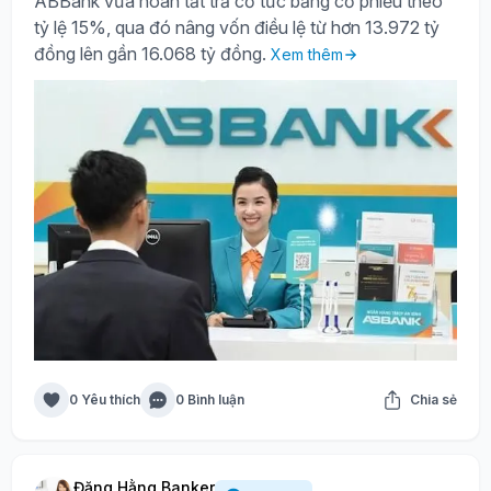
ABBank vừa hoàn tất trả cổ tức bằng cổ phiếu theo
tỷ lệ 15%, qua đó nâng vốn điều lệ từ hơn 13.972 tỷ
đồng lên gần 16.068 tỷ đồng.
Xem thêm
0 Yêu thích
0 Bình luận
Chia sẻ
Đặng Hằng Banker