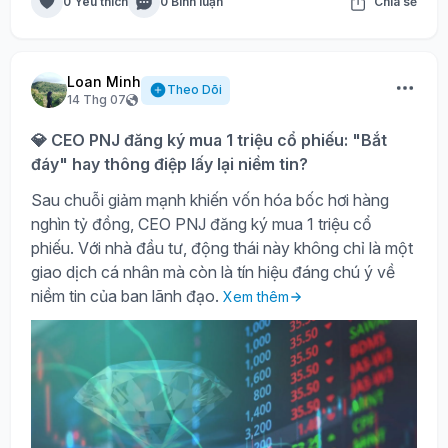
0 Yêu thích
0 Bình luận
Chia sẻ
Loan Minh
Theo Dõi
14 Thg 07
💎 CEO PNJ đăng ký mua 1 triệu cổ phiếu: "Bắt
đáy" hay thông điệp lấy lại niềm tin?
Sau chuỗi giảm mạnh khiến vốn hóa bốc hơi hàng
nghìn tỷ đồng, CEO PNJ đăng ký mua 1 triệu cổ
phiếu. Với nhà đầu tư, động thái này không chỉ là một
giao dịch cá nhân mà còn là tín hiệu đáng chú ý về
niềm tin của ban lãnh đạo.
Xem thêm