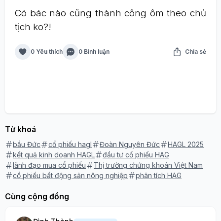
Có bác nào cũng thành công ôm theo chủ
tịch ko?!
0 Yêu thích
0 Bình luận
Chia sẻ
Từ khoá
bầu Đức
cổ phiếu hagl
Đoàn Nguyên Đức
HAGL 2025
kết quả kinh doanh HAGL
đầu tư cổ phiếu HAG
lãnh đạo mua cổ phiếu
Thị trường chứng khoán Việt Nam
cổ phiếu bất động sản nông nghiệp
phân tích HAG
Cùng cộng đồng