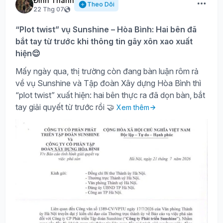
Đình Thành
Theo Dõi
22 Thg 07
“Plot twist” vụ Sunshine – Hòa Bình: Hai bên đã
bắt tay từ trước khi thông tin gây xôn xao xuất
hiện😌
Mấy ngày qua, thị trường còn đang bàn luận rôm rả
về vụ Sunshine và Tập đoàn Xây dựng Hòa Bình thì
“plot twist” xuất hiện: hai bên thực ra đã dọn bàn, bắt
tay giải quyết từ trước rồi 🤝
Xem thêm