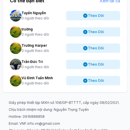
Có thể bạn biết
Xem tất cả
Tuyến Nguyễn
Theo Dõi
0 người theo dõi
trường
Theo Dõi
0 người theo dõi
Trường Harper
Theo Dõi
0 người theo dõi
Trần Đức Trí
Theo Dõi
0 người theo dõi
Vũ Đình Tuấn Minh
Theo Dõi
0 người theo dõi
Giấy phép thiết lập MXH số 108/GP-BTTTT, cấp ngày 08/02/2021.
Chịu trách nhiệm nội dung: Nguyễn Trọng Tuyến
Hotline: 0916888858
Email:
VNF.info.vn@gmail.com