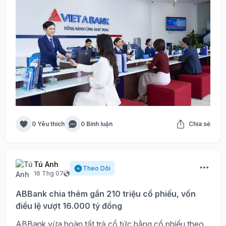
0 Yêu thích
0 Bình luận
Chia sẻ
Tú Anh
Theo Dõi
16 Thg 07
ABBank chia thêm gần 210 triệu cổ phiếu, vốn
điều lệ vượt 16.000 tỷ đồng
ABBank vừa hoàn tất trả cổ tức bằng cổ phiếu theo