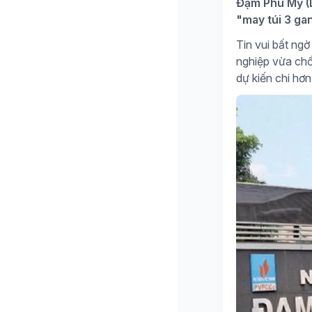
Đạm Phú Mỹ (D
"may túi 3 ga
Tin vui bất n
nghiệp vừa chố
dự kiến chi hơn