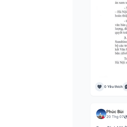
0 Yêu thích
Phúc Bùi
20 Thg 07