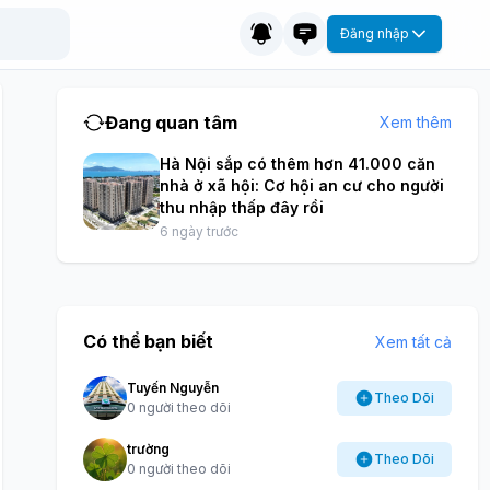
Đăng nhập
Đang quan tâm
Xem thêm
Hà Nội sắp có thêm hơn 41.000 căn
nhà ở xã hội: Cơ hội an cư cho người
thu nhập thấp đây rồi
6 ngày trước
Có thể bạn biết
Xem tất cả
Tuyến Nguyễn
Theo Dõi
0 người theo dõi
trường
Theo Dõi
0 người theo dõi