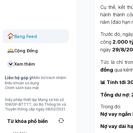
Cụ thể, kết t
hành thành c
năm (đáo hạn n
Trước đó, ngà
Bảng Feed
công
2.000 t
ngày
29/8/2
Cộng Đồng
Tức là chỉ tro
Xem thêm
đồng
qua kênh 
Liên hệ góp ý
Miễn trừ trách nhiệm
📊 Tính tới
30
Điều khoản sử dụng
Chính sách bảo mật
Tổng dư nợ:
Giấy phép thiết lập Mạng xã hội số
108/GP-BTTTT, do Bộ Thông tin và
Trong đó:
Truyền thông cấp ngày 08/02/2021.
Nợ vay ngắn 
Từ khóa phổ biến
Nợ vay dài h