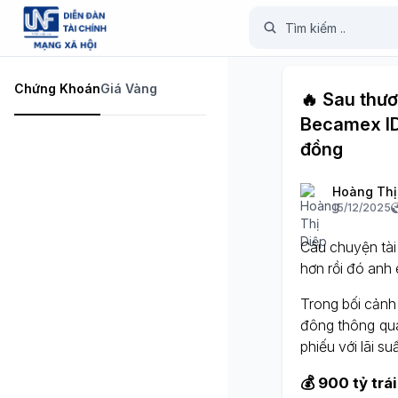
Chứng Khoán
Giá Vàng
🔥 Sau thươ
Becamex IDC
đồng
Hoàng Thị
15/12/2025
Câu chuyện tài
hơn rồi đó anh e
Trong bối cảnh
đông thông qu
phiếu với lãi 
💰 900 tỷ trá