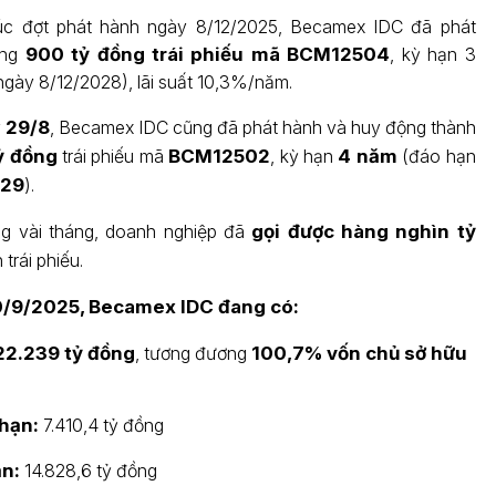
húc đợt phát hành ngày 8/12/2025, Becamex IDC đã phát
ông
900 tỷ đồng trái phiếu mã BCM12504
, kỳ hạn 3
gày 8/12/2028), lãi suất 10,3%/năm.
y
29/8
, Becamex IDC cũng đã phát hành và huy động thành
ỷ đồng
trái phiếu mã
BCM12502
, kỳ hạn
4 năm
(đáo hạn
029
).
ng vài tháng, doanh nghiệp đã
gọi được hàng nghìn tỷ
trái phiếu.
/9/2025
, Becamex IDC đang có:
22.239 tỷ đồng
, tương đương
100,7% vốn chủ sở hữu
hạn:
7.410,4 tỷ đồng
ạn:
14.828,6 tỷ đồng