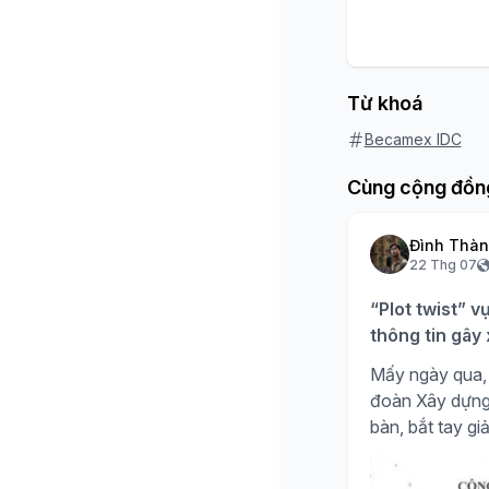
Từ khoá
Becamex IDC
Cùng cộng đồn
Đình Thà
22 Thg 07
“Plot twist” v
thông tin gây
Mấy ngày qua, 
đoàn Xây dựng H
bàn, bắt tay giả