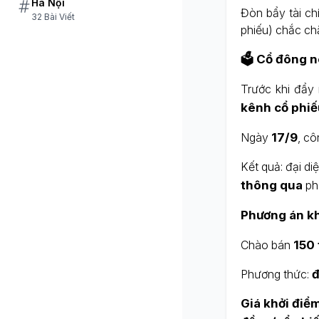
Hà Nội
Đòn bẩy tài ch
32 Bài Viết
phiếu) chắc chắ
🗳 Cổ đông n
Trước khi đẩy
kênh cổ phiế
Ngày
17/9
, cô
Kết quả: đại di
thông qua
ph
Phương án k
Chào bán
150 
Phương thức:
đ
Giá khởi điể