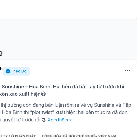
g
nh
Theo Dõi
ụ Sunshine – Hòa Bình: Hai bên đã bắt tay từ trước khi
 xôn xao xuất hiện😌
thị trường còn đang bàn luận rôm rả về vụ Sunshine và Tập
òa Bình thì “plot twist” xuất hiện: hai bên thực ra đã dọn
i quyết từ trước rồi 🤝
Xem thêm