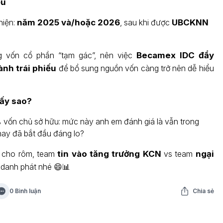
ếu
hiện:
năm 2025 và/hoặc 2026
, sau khi được
UBCKNN
g vốn cổ phần “tạm gác”, nên việc
Becamex IDC đẩy
nh trái phiếu
để bổ sung nguồn vốn càng trở nên dễ hiểu
ấy sao?
vốn chủ sở hữu: mức này anh em đánh giá là vẫn trong
hay đã bắt đầu đáng lo?
n cho rôm, team
tin vào tăng trưởng KCN
vs team
ngại
danh phát nhé 😄📊
0 Bình luận
Chia sẻ