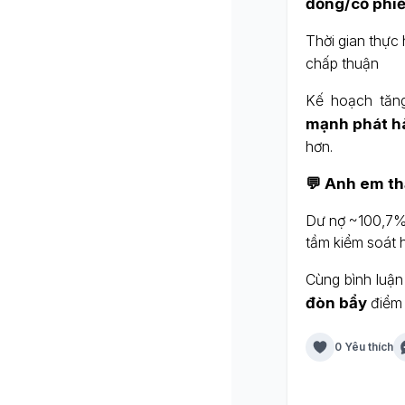
đồng/cổ phi
Thời gian thực 
chấp thuận
Kế hoạch tăn
mạnh phát hà
hơn.
💬 Anh em th
Dư nợ ~100,7% 
tầm kiểm soát 
Cùng bình luậ
đòn bẩy
điểm 
0 Yêu thích