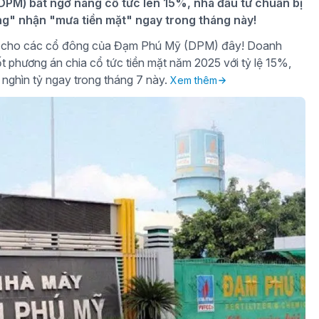
PM) bất ngờ nâng cổ tức lên 15%, nhà đầu tư chuẩn bị
ng" nhận "mưa tiền mặt" ngay trong tháng này!
gờ cho các cổ đông của Đạm Phú Mỹ (DPM) đây! Doanh
t phương án chia cổ tức tiền mặt năm 2025 với tỷ lệ 15%,
 nghìn tỷ ngay trong tháng 7 này.
Xem thêm