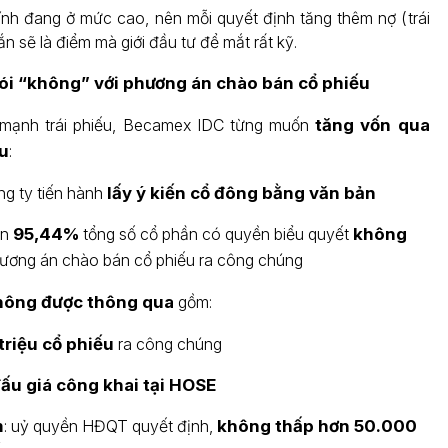
ính đang ở mức cao, nên mỗi quyết định tăng thêm nợ (trái
n sẽ là điểm mà giới đầu tư để mắt rất kỹ.
ói “không” với phương án chào bán cổ phiếu
 mạnh trái phiếu, Becamex IDC từng muốn
tăng vốn qua
u
:
ng ty tiến hành
lấy ý kiến cổ đông bằng văn bản
ện
95,44%
tổng số cổ phần có quyền biểu quyết
không
ương án chào bán cổ phiếu ra công chúng
hông được thông qua
gồm:
triệu cổ phiếu
ra công chúng
ấu giá công khai tại HOSE
m
: uỷ quyền HĐQT quyết định,
không thấp hơn 50.000