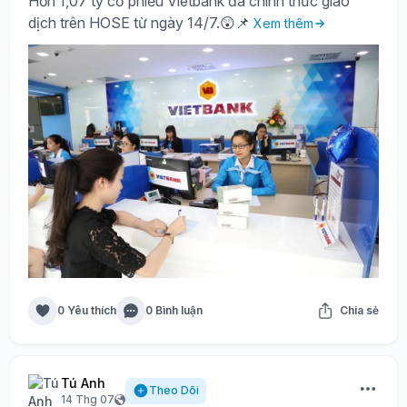
Hơn 1,07 tỷ cổ phiếu Vietbank đã chính thức giao
dịch trên HOSE từ ngày 14/7.😲📌
Xem thêm
0 Yêu thích
0 Bình luận
Chia sẻ
Tú Anh
Theo Dõi
14 Thg 07