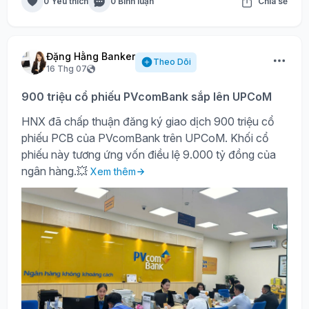
0 Yêu thích
0 Bình luận
Chia sẻ
Đặng Hằng Banker
Theo Dõi
16 Thg 07
900 triệu cổ phiếu PVcomBank sắp lên UPCoM
HNX đã chấp thuận đăng ký giao dịch 900 triệu cổ
phiếu PCB của PVcomBank trên UPCoM. Khối cổ
phiếu này tương ứng vốn điều lệ 9.000 tỷ đồng của
ngân hàng.💥
Xem thêm