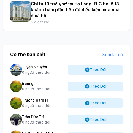
Chỉ từ 19 triệu/m² tại Hạ Long: FLC hé lộ 13
khách hàng đầu tiên đủ điều kiện mua nhà
ở xã hội
6 giờ trước
Có thể bạn biết
Xem tất cả
Tuyến Nguyễn
Theo Dõi
0 người theo dõi
trường
Theo Dõi
0 người theo dõi
Trường Harper
Theo Dõi
0 người theo dõi
Trần Đức Trí
Theo Dõi
0 người theo dõi