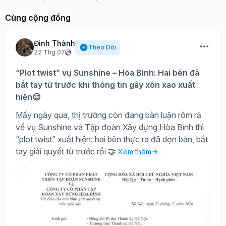
Cùng cộng đồng
Đình Thành
Theo Dõi
22 Thg 07
“Plot twist” vụ Sunshine – Hòa Bình: Hai bên đã
bắt tay từ trước khi thông tin gây xôn xao xuất
hiện😌
Mấy ngày qua, thị trường còn đang bàn luận rôm rả
về vụ Sunshine và Tập đoàn Xây dựng Hòa Bình thì
“plot twist” xuất hiện: hai bên thực ra đã dọn bàn, bắt
tay giải quyết từ trước rồi 🤝
Xem thêm