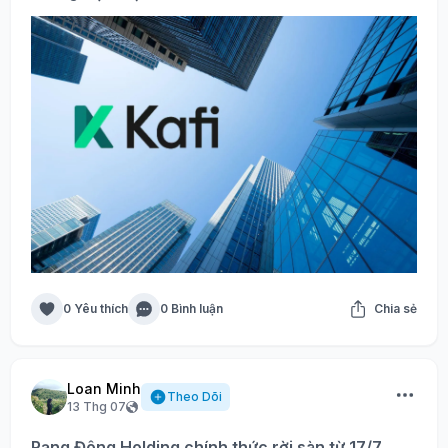
0 Yêu thích
0 Bình luận
Chia sẻ
Loan Minh
Theo Dõi
13 Thg 07
Rạng Đông Holding chính thức rời sàn từ 17/7