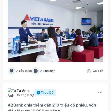
0 Yêu thích
0 Bình luận
Chia sẻ
Tú Anh
Theo Dõi
16 Thg 07
ABBank chia thêm gần 210 triệu cổ phiếu, vốn
điều lệ vượt 16.000 tỷ đồng