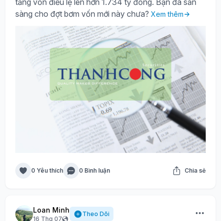
tăng vốn điều lệ lên hơn 1.734 tỷ đồng. Bạn đã sẵn
sàng cho đợt bơm vốn mới này chưa?
Xem thêm
0 Yêu thích
0 Bình luận
Chia sẻ
Loan Minh
Theo Dõi
16 Thg 07