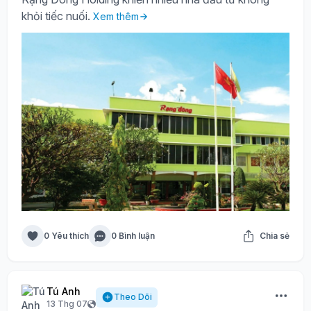
khỏi tiếc nuối.
Xem thêm
0 Yêu thích
0 Bình luận
Chia sẻ
Tú Anh
Theo Dõi
13 Thg 07