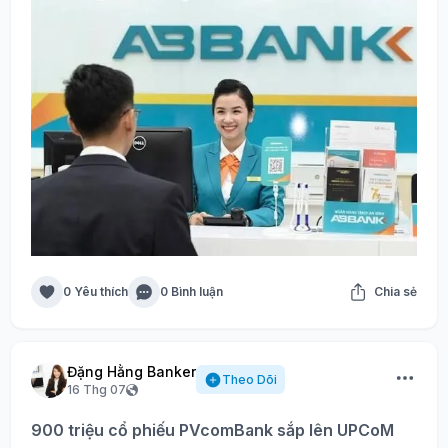
0 Yêu thích
0 Bình luận
Chia sẻ
Đặng Hằng Banker
Theo Dõi
16 Thg 07
900 triệu cổ phiếu PVcomBank sắp lên UPCoM