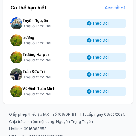
Có thể bạn biết
Xem tất cả
Tuyến Nguyễn
Theo Dõi
0 người theo dõi
trường
Theo Dõi
0 người theo dõi
Trường Harper
Theo Dõi
0 người theo dõi
Trần Đức Trí
Theo Dõi
0 người theo dõi
Vũ Đình Tuấn Minh
Theo Dõi
0 người theo dõi
Giấy phép thiết lập MXH số 108/GP-BTTTT, cấp ngày 08/02/2021.
Chịu trách nhiệm nội dung: Nguyễn Trọng Tuyến
Hotline: 0916888858