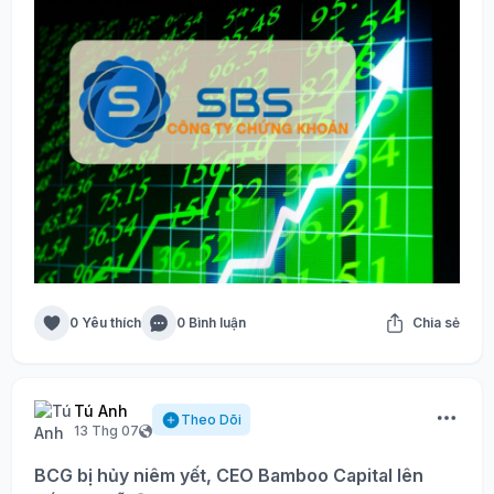
0 Yêu thích
0 Bình luận
Chia sẻ
Tú Anh
Theo Dõi
13 Thg 07
BCG bị hủy niêm yết, CEO Bamboo Capital lên