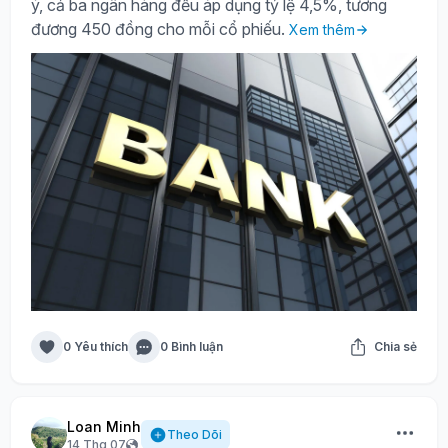
ý, cả ba ngân hàng đều áp dụng tỷ lệ 4,5%, tương
đương 450 đồng cho mỗi cổ phiếu.
Xem thêm
0 Yêu thích
0 Bình luận
Chia sẻ
Loan Minh
Theo Dõi
14 Thg 07