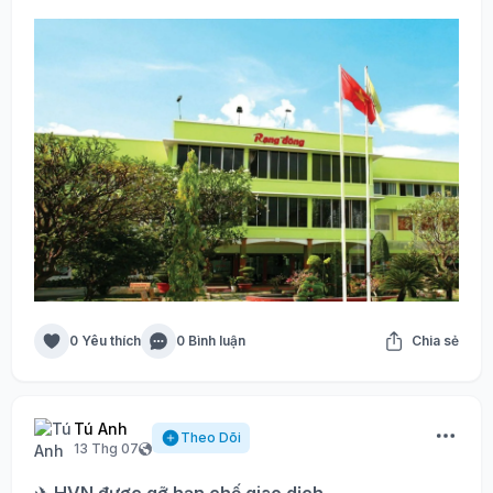
0 Yêu thích
0 Bình luận
Chia sẻ
Tú Anh
Theo Dõi
13 Thg 07