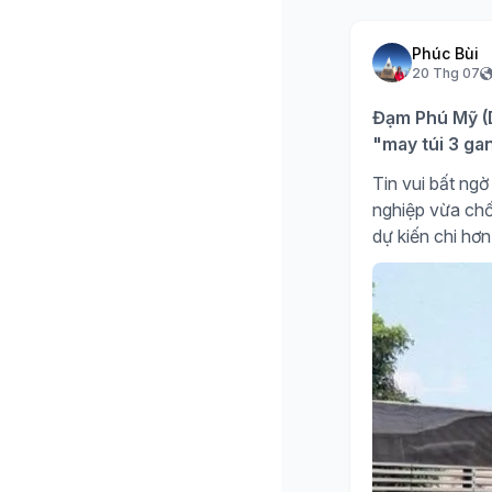
Phúc Bùi
20 Thg 07
Đạm Phú Mỹ (D
"may túi 3 ga
Tin vui bất n
nghiệp vừa chố
dự kiến chi hơn