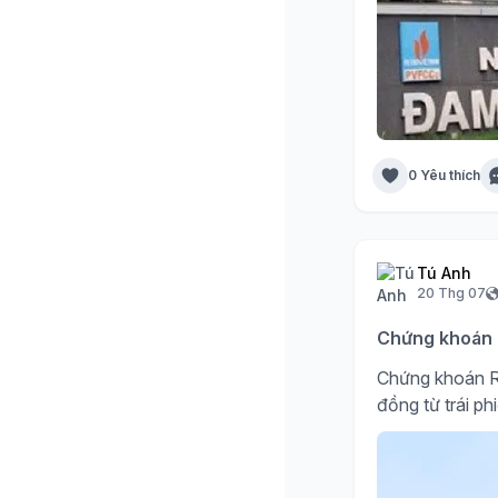
0 Yêu thích
Tú Anh
20 Thg 07
Chứng khoán R
Chứng khoán R
đồng từ trái ph