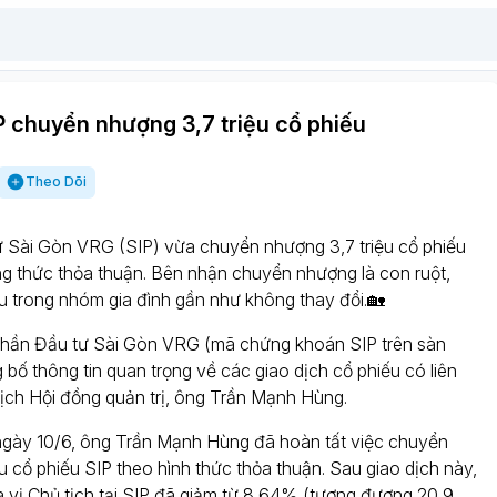
P chuyển nhượng 3,7 triệu cổ phiếu
Theo Dõi
ư Sài Gòn VRG (SIP) vừa chuyển nhượng 3,7 triệu cổ phiếu
g thức thỏa thuận. Bên nhận chuyển nhượng là con ruột,
ữu trong nhóm gia đình gần như không thay đổi.🏡
hần Đầu tư Sài Gòn VRG (mã chứng khoán SIP trên sàn
ố thông tin quan trọng về các giao dịch cổ phiếu có liên
ịch Hội đồng quản trị, ông Trần Mạnh Hùng.
ngày 10/6, ông Trần Mạnh Hùng đã hoàn tất việc chuyển
u cổ phiếu SIP theo hình thức thỏa thuận. Sau giao dịch này,
a vị Chủ tịch tại SIP đã giảm từ 8,64% (tương đương 20,9