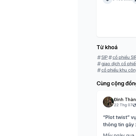
Từ khoá
SIP
cổ phiếu SI
giao dịch cổ phiế
cổ phiếu khu côn
Cùng cộng đồn
Đình Thà
22 Thg 07
“Plot twist” v
thông tin gây
Mấy ngày qua, 