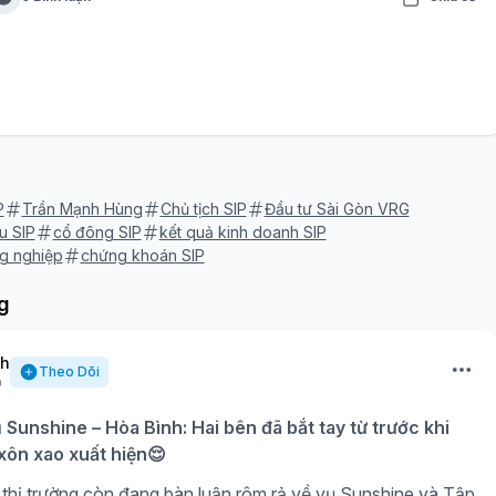
P
Trần Mạnh Hùng
Chủ tịch SIP
Đầu tư Sài Gòn VRG
u SIP
cổ đông SIP
kết quả kinh doanh SIP
g nghiệp
chứng khoán SIP
g
nh
Theo Dõi
ụ Sunshine – Hòa Bình: Hai bên đã bắt tay từ trước khi
 xôn xao xuất hiện😌
thị trường còn đang bàn luận rôm rả về vụ Sunshine và Tập