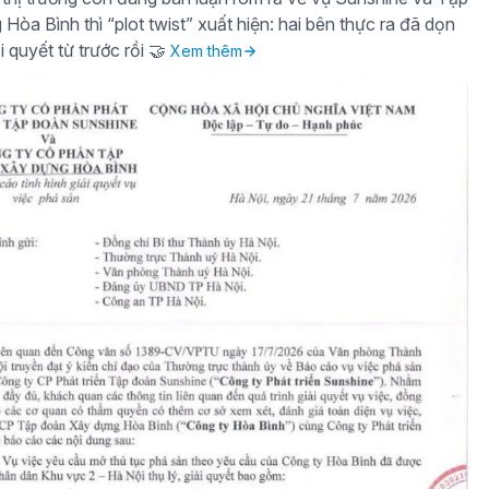
òa Bình thì “plot twist” xuất hiện: hai bên thực ra đã dọn
i quyết từ trước rồi 🤝
Xem thêm