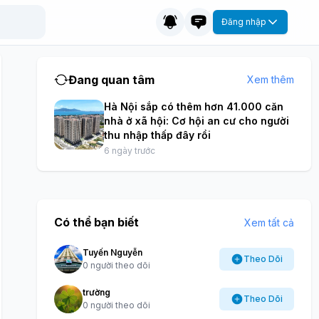
Đăng nhập
Đang quan tâm
Xem thêm
Hà Nội sắp có thêm hơn 41.000 căn
nhà ở xã hội: Cơ hội an cư cho người
thu nhập thấp đây rồi
6 ngày trước
Có thể bạn biết
Xem tất cả
Tuyến Nguyễn
Theo Dõi
0 người theo dõi
trường
Theo Dõi
0 người theo dõi