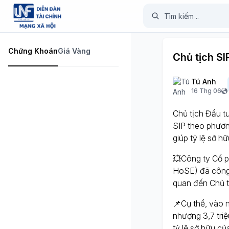
Chứng Khoán
Giá Vàng
Chủ tịch SI
Tú Anh
16 Thg 06
Chủ tịch Đầu t
SIP theo phươn
giúp tỷ lệ sở h
💥Công ty Cổ p
HoSE) đã công b
quan đến Chủ t
📌Cụ thể, vào 
nhượng 3,7 triệ
tỷ lệ sở hữu củ