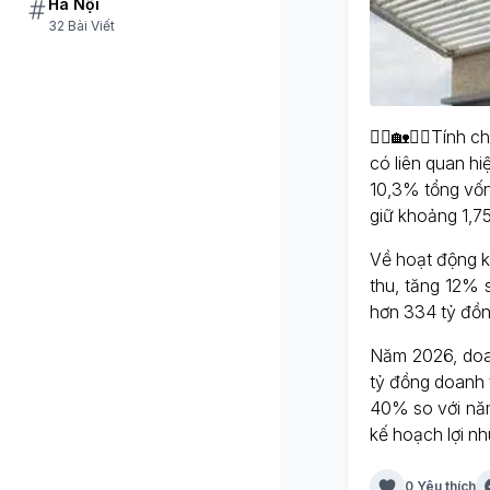
Hà Nội
32 Bài Viết
🙎‍♀️🏡🙍‍♂️Tín
có liên quan hi
10,3% tổng vốn
giữ khoảng 1,75
Về hoạt động k
thu, tăng 12% 
hơn 334 tỷ đồn
Năm 2026, doan
tỷ đồng doanh 
40% so với nă
kế hoạch lợi n
0 Yêu thích