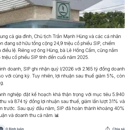
h chung cả gia đình, Chủ tịch Trần Mạnh Hùng và các cá nhân
ện đang sở hữu tổng cộng 24,9 triệu cổ phiếu SIP, chiếm
 điều lệ. Riêng vợ ông Hùng, bà Lê Hồng Cẩm, cũng nắm
 triệu cổ phiếu SIP tính đến cuối năm 2025.
inh doanh, SIP ghi nhận quý I/2026 với 2.165 tỷ đồng doanh
so với cùng kỳ. Tuy nhiên, lợi nhuận sau thuế giảm 5%, còn
g.
h nghiệp đặt kế hoạch khá thận trọng với mục tiêu 5.940
thu và 874 tỷ đồng lợi nhuận sau thuế, giảm lần lượt 31% và
m trước. Sau quý đầu năm, SIP đã hoàn thành khoảng 40%
huận và doanh thu cả năm. 📊
0 Bình luận
Chia sẻ