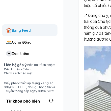
triệu cổ phiếu) 
📌Đáng chú ý, 
trai của Chủ t
thông qua phươ
Bảng Feed
nắm giữ đã tăn
(tương đương 6 
Cộng Đồng
Xem thêm
Liên hệ góp ý
Miễn trừ trách nhiệm
Điều khoản sử dụng
Chính sách bảo mật
Giấy phép thiết lập Mạng xã hội số
108/GP-BTTTT, do Bộ Thông tin và
Truyền thông cấp ngày 08/02/2021.
Từ khóa phổ biến