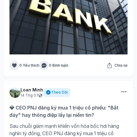
0 Yêu thích
0 Bình luận
Chia sẻ
Loan Minh
Theo Dõi
14 Thg 07
💎 CEO PNJ đăng ký mua 1 triệu cổ phiếu: "Bắt
đáy" hay thông điệp lấy lại niềm tin?
Sau chuỗi giảm mạnh khiến vốn hóa bốc hơi hàng
nghìn tỷ đồng, CEO PNJ đăng ký mua 1 triệu cổ