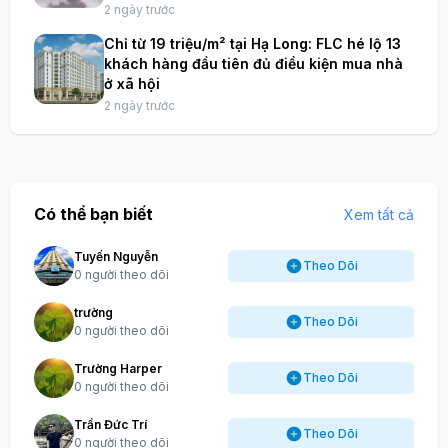
2 ngày trước
Chỉ từ 19 triệu/m² tại Hạ Long: FLC hé lộ 13
khách hàng đầu tiên đủ điều kiện mua nhà
ở xã hội
2 ngày trước
Có thể bạn biết
Xem tất cả
Tuyến Nguyễn
Theo Dõi
0 người theo dõi
trường
Theo Dõi
0 người theo dõi
Trường Harper
Theo Dõi
0 người theo dõi
Trần Đức Trí
Theo Dõi
0 người theo dõi