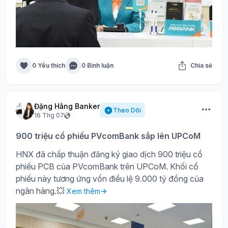
0 Yêu thích
0 Bình luận
Chia sẻ
Đặng Hằng Banker
Theo Dõi
16 Thg 07
900 triệu cổ phiếu PVcomBank sắp lên UPCoM
HNX đã chấp thuận đăng ký giao dịch 900 triệu cổ
phiếu PCB của PVcomBank trên UPCoM. Khối cổ
phiếu này tương ứng vốn điều lệ 9.000 tỷ đồng của
ngân hàng.💥
Xem thêm