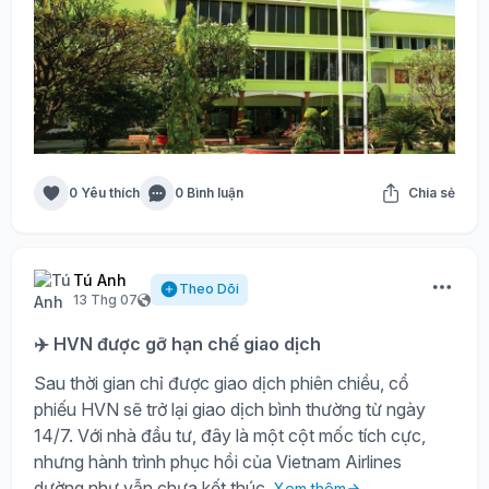
0 Yêu thích
0 Bình luận
Chia sẻ
Tú Anh
Theo Dõi
13 Thg 07
✈️ HVN được gỡ hạn chế giao dịch
Sau thời gian chỉ được giao dịch phiên chiều, cổ
phiếu HVN sẽ trở lại giao dịch bình thường từ ngày
14/7. Với nhà đầu tư, đây là một cột mốc tích cực,
nhưng hành trình phục hồi của Vietnam Airlines
dường như vẫn chưa kết thúc.
Xem thêm