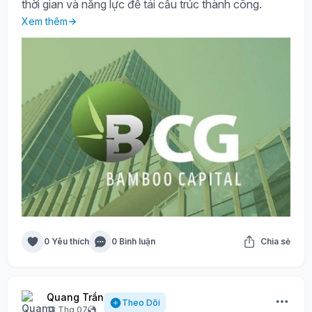
thời gian và năng lực để tái cấu trúc thành công.
Xem thêm
0 Yêu thích
0 Bình luận
Chia sẻ
Quang Trần
Theo Dõi
13 Thg 07