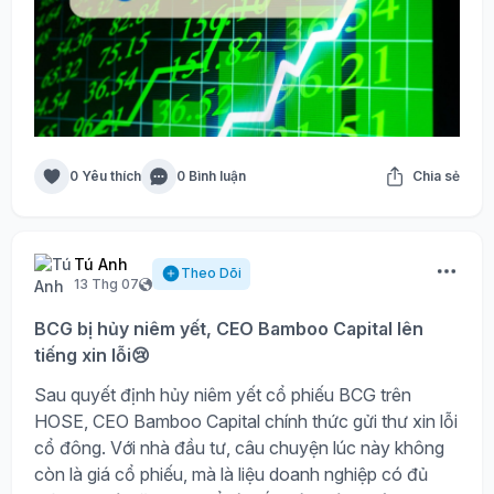
0 Yêu thích
0 Bình luận
Chia sẻ
Tú Anh
Theo Dõi
13 Thg 07
BCG bị hủy niêm yết, CEO Bamboo Capital lên
tiếng xin lỗi😢
Sau quyết định hủy niêm yết cổ phiếu BCG trên
HOSE, CEO Bamboo Capital chính thức gửi thư xin lỗi
cổ đông. Với nhà đầu tư, câu chuyện lúc này không
còn là giá cổ phiếu, mà là liệu doanh nghiệp có đủ