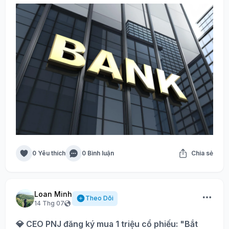
0 Yêu thích
0 Bình luận
Chia sẻ
Loan Minh
Theo Dõi
14 Thg 07
💎 CEO PNJ đăng ký mua 1 triệu cổ phiếu: "Bắt