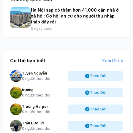
Hà Nội sắp có thêm hơn 41.000 căn nhà ở
xã hội: Cơ hội an cư cho người thu nhập
thấp đây rồi
6 ngày trước
Có thể bạn biết
Xem tất cả
Tuyến Nguyễn
Theo Dõi
0 người theo dõi
trường
Theo Dõi
0 người theo dõi
Trường Harper
Theo Dõi
0 người theo dõi
Trần Đức Trí
Theo Dõi
0 người theo dõi