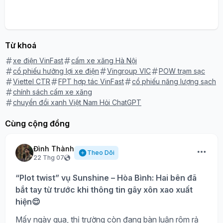
Từ khoá
xe điện VinFast
cấm xe xăng Hà Nội
cổ phiếu hưởng lợi xe điện
Vingroup VIC
POW trạm sạc
Viettel CTR
FPT hợp tác VinFast
cổ phiếu năng lượng sạch
chính sách cấm xe xăng
chuyển đổi xanh Việt Nam Hỏi ChatGPT
Cùng cộng đồng
Đình Thành
Theo Dõi
22 Thg 07
“Plot twist” vụ Sunshine – Hòa Bình: Hai bên đã
bắt tay từ trước khi thông tin gây xôn xao xuất
hiện😌
Mấy ngày qua, thị trường còn đang bàn luận rôm rả