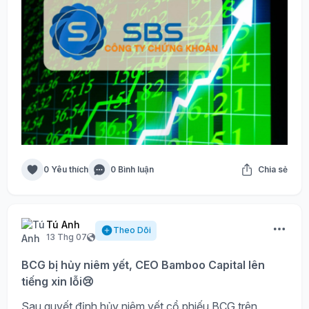
0 Yêu thích
0 Bình luận
Chia sẻ
Tú Anh
Theo Dõi
13 Thg 07
BCG bị hủy niêm yết, CEO Bamboo Capital lên
tiếng xin lỗi😢
Sau quyết định hủy niêm yết cổ phiếu BCG trên