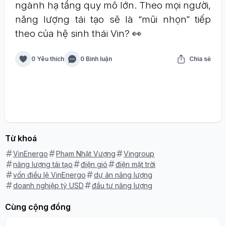
ngành hạ tầng quy mô lớn. Theo mọi người,
năng lượng tái tạo sẽ là “mũi nhọn” tiếp
theo của hệ sinh thái Vin? 👀
0 Yêu thích
0 Bình luận
Chia sẻ
Từ khoá
VinEnergo
Phạm Nhật Vượng
Vingroup
năng lượng tái tạo
điện gió
điện mặt trời
vốn điều lệ VinEnergo
dự án năng lượng
doanh nghiệp tỷ USD
đầu tư năng lượng
Cùng cộng đồng