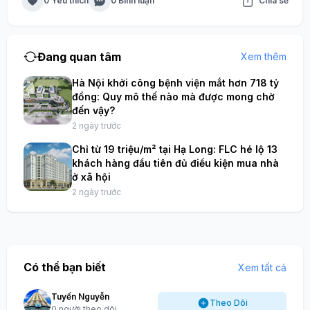
0 Yêu thích
0 Bình luận
Chia sẻ
Đang quan tâm
Xem thêm
Hà Nội khởi công bệnh viện mắt hơn 718 tỷ
đồng: Quy mô thế nào mà được mong chờ
đến vậy?
2 ngày trước
Chỉ từ 19 triệu/m² tại Hạ Long: FLC hé lộ 13
khách hàng đầu tiên đủ điều kiện mua nhà
ở xã hội
2 ngày trước
Có thể bạn biết
Xem tất cả
Tuyến Nguyễn
Theo Dõi
0 người theo dõi