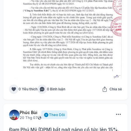
0 Yêu thích
0 Bình luận
Chia sẻ
Phúc Bùi
Theo Dõi
20 Thg 07
Đạm Phú Mỹ (DPM) bất ngờ nâng cổ tức lên 15%,