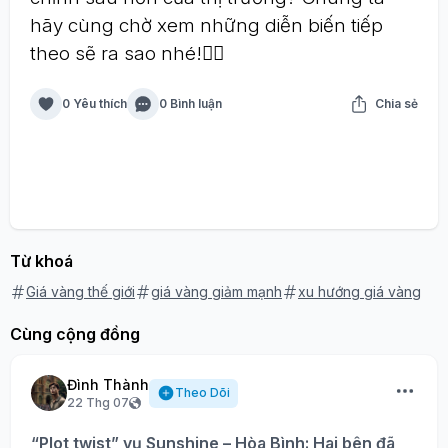
hãy cùng chờ xem những diễn biến tiếp
theo sẽ ra sao nhé!🤷‍♀️
0 Yêu thích
0 Bình luận
Chia sẻ
Từ khoá
Giá vàng thế giới
giá vàng giảm mạnh
xu hướng giá vàng
Cùng cộng đồng
Đình Thành
Theo Dõi
22 Thg 07
“Plot twist” vụ Sunshine – Hòa Bình: Hai bên đã