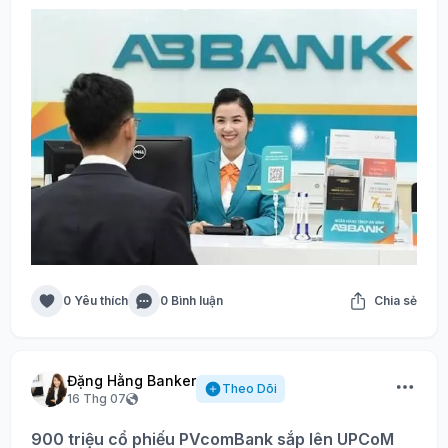
0 Yêu thích
0 Bình luận
Chia sẻ
Đặng Hằng Banker
Theo Dõi
16 Thg 07
900 triệu cổ phiếu PVcomBank sắp lên UPCoM