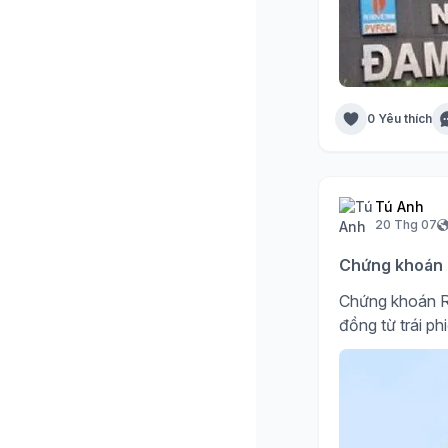
0 Yêu thích
Tú Anh
20 Thg 07
Chứng khoán R
Chứng khoán R
đồng từ trái ph