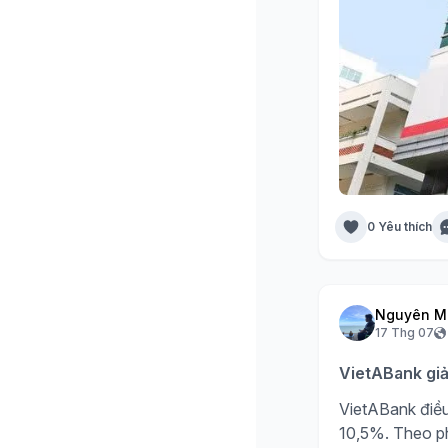
0 Yêu thích
Nguyên M
17 Thg 07
VietABank giả
VietABank điều
10,5%. Theo ph