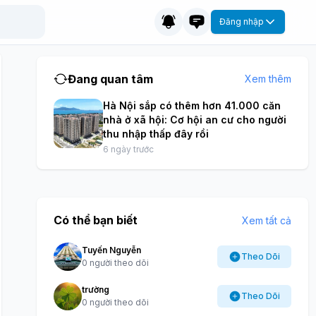
Đăng nhập
Đang quan tâm
Xem thêm
Hà Nội sắp có thêm hơn 41.000 căn
nhà ở xã hội: Cơ hội an cư cho người
thu nhập thấp đây rồi
6 ngày trước
Có thể bạn biết
Xem tất cả
Tuyến Nguyễn
Theo Dõi
0 người theo dõi
trường
Theo Dõi
0 người theo dõi