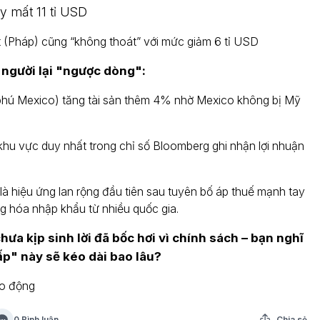
y mất 11 tỉ USD
t (Pháp) cũng “không thoát” với mức giảm 6 tỉ USD
 người lại "ngược dòng":
ỉ phú Mexico) tăng tài sản thêm 4% nhờ Mexico không bị Mỹ
khu vực duy nhất trong chỉ số Bloomberg ghi nhận lợi nhuận
à hiệu ứng lan rộng đầu tiên sau tuyên bố áp thuế mạnh tay
g hóa nhập khẩu từ nhiều quốc gia.
hưa kịp sinh lời đã bốc hơi vì chính sách – bạn nghĩ
p" này sẽ kéo dài bao lâu?
o động
0 Bình luận
Chia sẻ