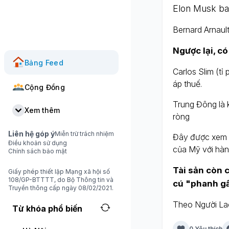
Elon Musk ba
Bernard Arnaul
Ngược lại, có
Bảng Feed
Carlos Slim (t
áp thuế.
Cộng Đồng
Trung Đông là 
Xem thêm
ròng
Liên hệ góp ý
Miễn trừ trách nhiệm
Đây được xem l
Điều khoản sử dụng
của Mỹ với hàn
Chính sách bảo mật
Tài sản còn c
Giấy phép thiết lập Mạng xã hội số
108/GP-BTTTT, do Bộ Thông tin và
cú "phanh gấ
Truyền thông cấp ngày 08/02/2021.
Theo Người La
Từ khóa phổ biến
0 Yêu thích