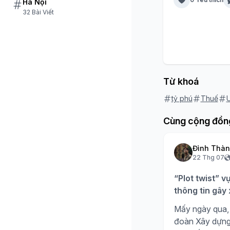
Hà Nội
32 Bài Viết
Từ khoá
tỷ phú
Thuế
Cùng cộng đồn
Đình Thà
22 Thg 07
“Plot twist” v
thông tin gây
Mấy ngày qua, 
đoàn Xây dựng H