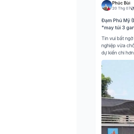
Phúc Bùi
20 Thg 07
Đạm Phú Mỹ (D
"may túi 3 ga
Tin vui bất n
nghiệp vừa chố
dự kiến chi hơn