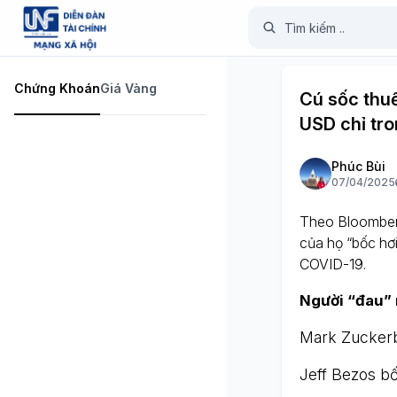
Chứng Khoán
Giá Vàng
Cú sốc thuế
USD chỉ tro
Phúc Bùi
07/04/2025
Theo Bloomberg,
của họ “bốc hơi
COVID-19.
Người “đau” n
Mark Zuckerb
Jeff Bezos bố