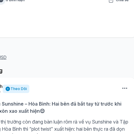
USD
g
nh
Theo Dõi
ụ Sunshine – Hòa Bình: Hai bên đã bắt tay từ trước khi
 xôn xao xuất hiện😌
thị trường còn đang bàn luận rôm rả về vụ Sunshine và Tập
òa Bình thì “plot twist” xuất hiện: hai bên thực ra đã dọn