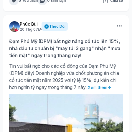
0 Yêu thích
0 Bình luận
Chia sẻ
Phúc Bùi
Theo Dõi
20 Thg 07
Đạm Phú Mỹ (DPM) bất ngờ nâng cổ tức lên 15%,
nhà đầu tư chuẩn bị "may túi 3 gang" nhận "mưa
tiền mặt" ngay trong tháng này!
Tin vui bất ngờ cho các cổ đông của Đạm Phú Mỹ
(DPM) đây! Doanh nghiệp vừa chốt phương án chia
cổ tức tiền mặt năm 2025 với tỷ lệ 15%, dự kiến chi
hơn nghìn tỷ ngay trong tháng 7 này.
Xem thêm