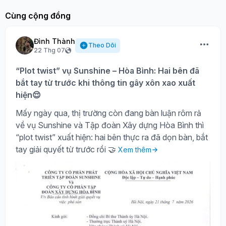
Cùng cộng đồng
Đình Thành
Theo Dõi
22 Thg 07
“Plot twist” vụ Sunshine – Hòa Bình: Hai bên đã
bắt tay từ trước khi thông tin gây xôn xao xuất
hiện😌
Mấy ngày qua, thị trường còn đang bàn luận rôm rả
về vụ Sunshine và Tập đoàn Xây dựng Hòa Bình thì
“plot twist” xuất hiện: hai bên thực ra đã dọn bàn, bắt
tay giải quyết từ trước rồi 🤝
Xem thêm