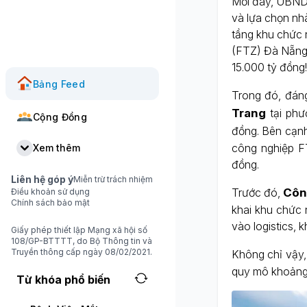
Mới đây, UBND 
và lựa chọn nh
tầng khu chức n
(FTZ) Đà Nẵng.
15.000 tỷ đồng!
Bảng Feed
Trong đó, đán
Trang
tại phư
Cộng Đồng
đồng. Bên cạn
công nghiệp F
Xem thêm
đồng.
Liên hệ góp ý
Miễn trừ trách nhiệm
Trước đó,
Côn
Điều khoản sử dụng
Chính sách bảo mật
khai khu chức 
vào logistics, 
Giấy phép thiết lập Mạng xã hội số
108/GP-BTTTT, do Bộ Thông tin và
Truyền thông cấp ngày 08/02/2021.
Không chỉ vậy
quy mô khoảng
Từ khóa phổ biến