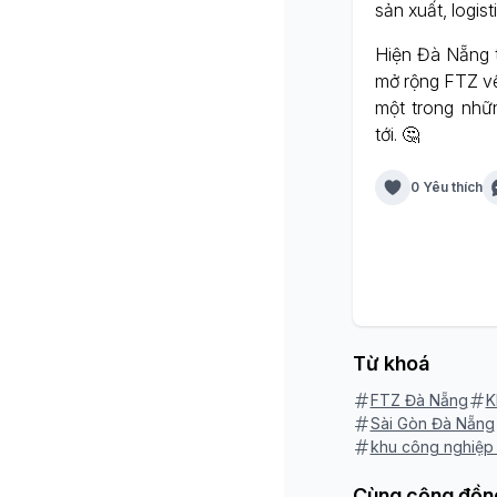
sản xuất, logis
Hiện Đà Nẵng t
mở rộng FTZ về 
một trong nhữ
tới. 🤔
0 Yêu thích
Từ khoá
FTZ Đà Nẵng
K
Sài Gòn Đà Nẵng
khu công nghiệp
Cùng cộng đồn