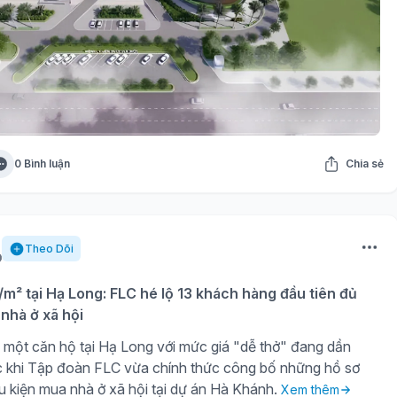
0 Bình luận
Chia sẻ
Theo Dõi
u/m² tại Hạ Long: FLC hé lộ 13 khách hàng đầu tiên đủ
nhà ở xã hội
một căn hộ tại Hạ Long với mức giá "dễ thở" đang dần
c khi Tập đoàn FLC vừa chính thức công bố những hồ sơ
ều kiện mua nhà ở xã hội tại dự án Hà Khánh.
Xem thêm