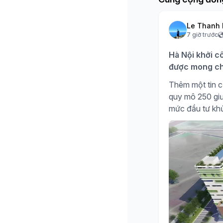
Le Thanh 
7 giờ trước
Hà Nội khởi c
được mong ch
Thêm một tin c
quy mô 250 giư
mức đầu tư kh