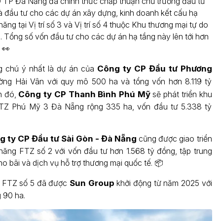
TP Đà Nẵng đã chính thức chấp thuận chủ trương đầu tư
à đầu tư cho các dự án xây dựng, kinh doanh kết cấu hạ
ăng tại Vị trí số 3 và Vị trí số 4 thuộc Khu thương mại tự do
 Tổng số vốn đầu tư cho các dự án hạ tầng này lên tới hơn
 👀
g chú ý nhất là dự án của
Công ty CP Đầu tư Phương
ờng Hải Vân với quy mô 500 ha và tổng vốn hơn 8.119 tỷ
h đó,
Công ty CP Thanh Bình Phú Mỹ
sẽ phát triển khu
TZ Phú Mỹ 3 Đà Nẵng rộng 335 ha, vốn đầu tư 5.338 tỷ
g ty CP Đầu tư Sài Gòn - Đà Nẵng
cũng được giao triển
năng FTZ số 2 với vốn đầu tư hơn 1.568 tỷ đồng, tập trung
kho bãi và dịch vụ hỗ trợ thương mại quốc tế. 📦
, FTZ số 5 đã được
Sun Group
khởi động từ năm 2025 với
 90 ha.