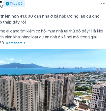
ần
Theo Dõi
c
 thêm hơn 41.000 căn nhà ở xã hội: Cơ hội an cư cho
p thấp đây rồi
ng ai đang tìm kiếm cơ hội mua nhà tại thủ đô đây! Hà Nội
h triển khai hàng loạt dự án nhà ở xã hội mới trong giai
30.
Xem thêm