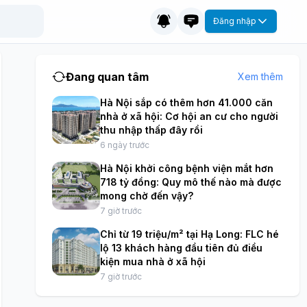
Đăng nhập
Đang quan tâm
Xem thêm
Hà Nội sắp có thêm hơn 41.000 căn
nhà ở xã hội: Cơ hội an cư cho người
thu nhập thấp đây rồi
6 ngày trước
Hà Nội khởi công bệnh viện mắt hơn
718 tỷ đồng: Quy mô thế nào mà được
mong chờ đến vậy?
7 giờ trước
Chỉ từ 19 triệu/m² tại Hạ Long: FLC hé
lộ 13 khách hàng đầu tiên đủ điều
kiện mua nhà ở xã hội
7 giờ trước