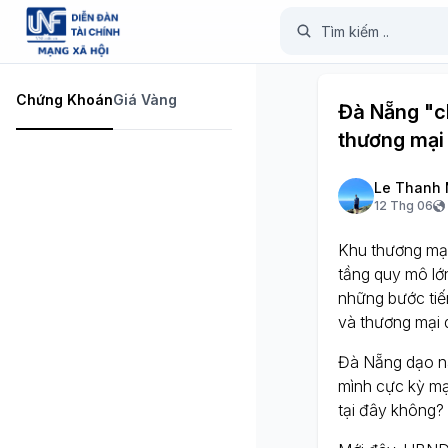
Chứng Khoán
Giá Vàng
Đà Nẵng "ch
thương mại 
Le Thanh 
12 Thg 06
Khu thương mạ
tầng quy mô lớn
những bước tiến
và thương mại 
Đà Nẵng dạo nà
mình cực kỳ mạ
tại đây không?