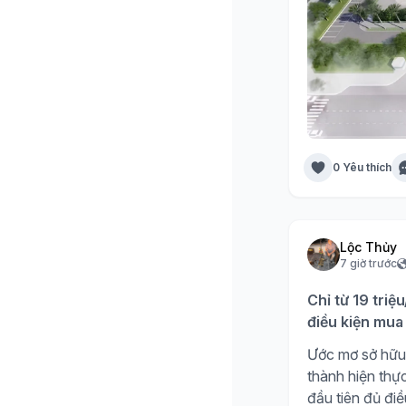
0 Yêu thích
Lộc Thủy
7 giờ trước
Chỉ từ 19 triệ
điều kiện mua 
Ước mơ sở hữu 
thành hiện thự
đầu tiên đủ đi