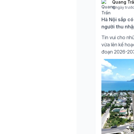
Quang Tr
6 ngày trướ
Hà Nội sắp có
người thu nhậ
Tin vui cho nhữ
vừa lên kế hoạc
đoạn 2026-20