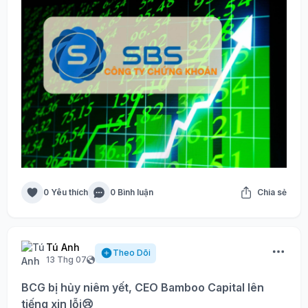
0 Yêu thích
0 Bình luận
Chia sẻ
Tú Anh
Theo Dõi
13 Thg 07
BCG bị hủy niêm yết, CEO Bamboo Capital lên
tiếng xin lỗi😢