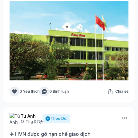
0 Yêu thích
0 Bình luận
Chia sẻ
Tú Anh
Theo Dõi
13 Thg 07
✈️ HVN được gỡ hạn chế giao dịch