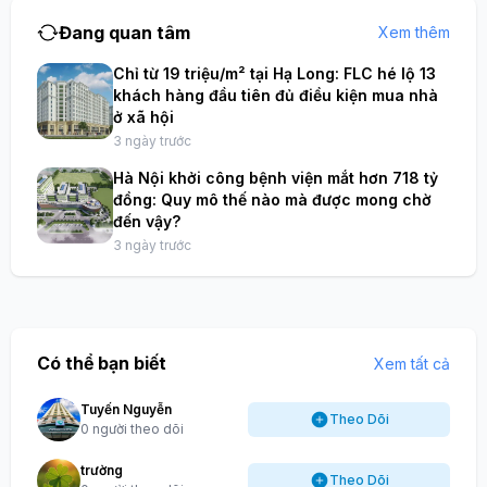
Đang quan tâm
Xem thêm
Chỉ từ 19 triệu/m² tại Hạ Long: FLC hé lộ 13
khách hàng đầu tiên đủ điều kiện mua nhà
ở xã hội
3 ngày trước
Hà Nội khởi công bệnh viện mắt hơn 718 tỷ
đồng: Quy mô thế nào mà được mong chờ
đến vậy?
3 ngày trước
Có thể bạn biết
Xem tất cả
Tuyến Nguyễn
Theo Dõi
0 người theo dõi
trường
Theo Dõi