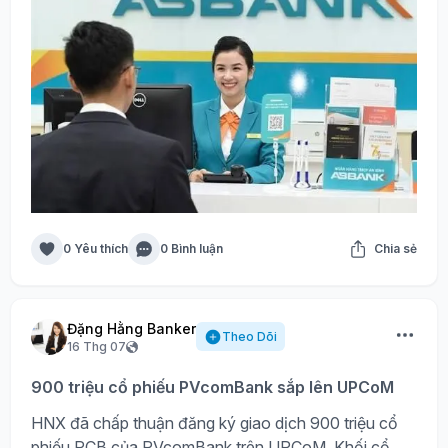
0 Yêu thích
0 Bình luận
Chia sẻ
Đặng Hằng Banker
Theo Dõi
16 Thg 07
900 triệu cổ phiếu PVcomBank sắp lên UPCoM
HNX đã chấp thuận đăng ký giao dịch 900 triệu cổ
phiếu PCB của PVcomBank trên UPCoM. Khối cổ