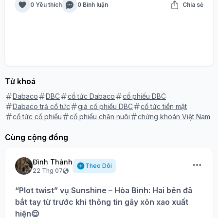
0 Yêu thích
0 Bình luận
Chia sẻ
Từ khoá
Dabaco
DBC
cổ tức Dabaco
cổ phiếu DBC
Dabaco trả cổ tức
giá cổ phiếu DBC
cổ tức tiền mặt
cổ tức cổ phiếu
cổ phiếu chăn nuôi
chứng khoán Việt Nam
Cùng cộng đồng
Đình Thành
Theo Dõi
22 Thg 07
“Plot twist” vụ Sunshine – Hòa Bình: Hai bên đã
bắt tay từ trước khi thông tin gây xôn xao xuất
hiện😌