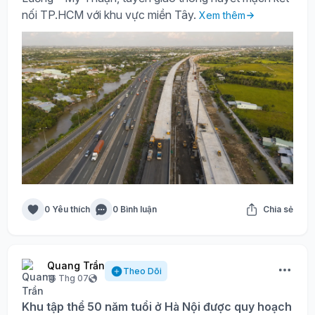
nối TP.HCM với khu vực miền Tây.
Xem thêm
0 Yêu thích
0 Bình luận
Chia sẻ
Quang Trần
Theo Dõi
16 Thg 07
Khu tập thể 50 năm tuổi ở Hà Nội được quy hoạch