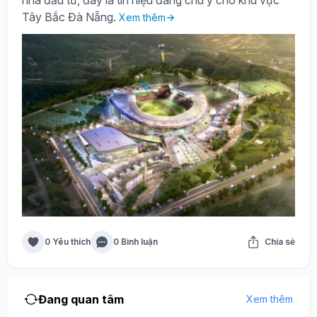
nhà đầu tư, đây là tín hiệu đáng chú ý cho khu vực
Tây Bắc Đà Nẵng.
Xem thêm
0 Yêu thích
0 Bình luận
Chia sẻ
Đang quan tâm
Xem thêm