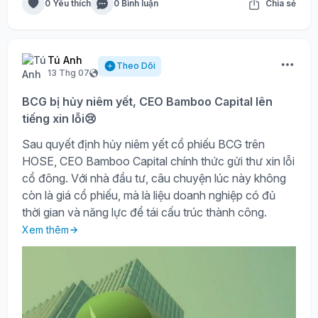
0 Yêu thích
0 Bình luận
Chia sẻ
Tú Anh
Theo Dõi
13 Thg 07
BCG bị hủy niêm yết, CEO Bamboo Capital lên
tiếng xin lỗi😢
Sau quyết định hủy niêm yết cổ phiếu BCG trên
HOSE, CEO Bamboo Capital chính thức gửi thư xin lỗi
cổ đông. Với nhà đầu tư, câu chuyện lúc này không
còn là giá cổ phiếu, mà là liệu doanh nghiệp có đủ
thời gian và năng lực để tái cấu trúc thành công.
Xem thêm