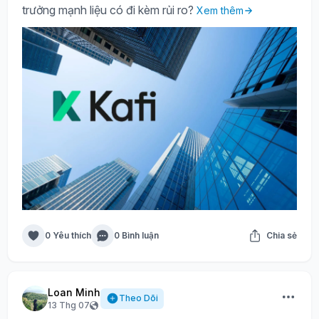
trưởng mạnh liệu có đi kèm rủi ro?
Xem thêm
0 Yêu thích
0 Bình luận
Chia sẻ
Loan Minh
Theo Dõi
13 Thg 07