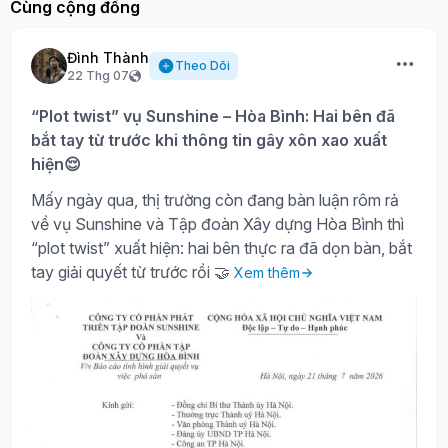
Cùng cộng đồng
Đình Thành
Theo Dõi
22 Thg 07
“Plot twist” vụ Sunshine – Hòa Bình: Hai bên đã
bắt tay từ trước khi thông tin gây xôn xao xuất
hiện😌
Mấy ngày qua, thị trường còn đang bàn luận rôm rả
về vụ Sunshine và Tập đoàn Xây dựng Hòa Bình thì
“plot twist” xuất hiện: hai bên thực ra đã dọn bàn, bắt
tay giải quyết từ trước rồi 🤝
Xem thêm