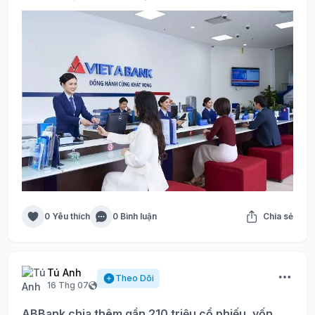
0 Yêu thích
0 Bình luận
Chia sẻ
Tú Anh
Theo Dõi
16 Thg 07
ABBank chia thêm gần 210 triệu cổ phiếu, vốn