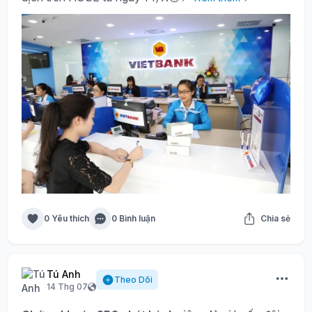
0 Yêu thích
0 Bình luận
Chia sẻ
Tú Anh
Theo Dõi
14 Thg 07