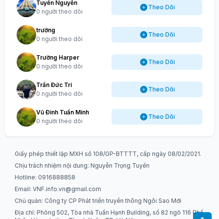
Tuyến Nguyễn
Theo Dõi
0 người theo dõi
trường
Theo Dõi
0 người theo dõi
Trường Harper
Theo Dõi
0 người theo dõi
Trần Đức Trí
Theo Dõi
0 người theo dõi
Vũ Đình Tuấn Minh
Theo Dõi
0 người theo dõi
Giấy phép thiết lập MXH số 108/GP-BTTTT, cấp ngày 08/02/2021.
Chịu trách nhiệm nội dung: Nguyễn Trọng Tuyến
Hotline: 0916888858
Email:
VNF.info.vn@gmail.com
Chủ quản: Công ty CP Phát triển truyền thông Ngôi Sao Mới
Địa chỉ: Phòng 502, Tòa nhà Tuấn Hạnh Building, số 82 ngõ 116 Phố