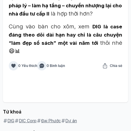
pháp lý – làm hạ tầng – chuyển nhượng lại cho
là hợp thời hơn?
nhà đầu tư cấp II
Cùng vào bàn cho xôm, xem
DIG là case
đáng theo dõi dài hạn hay chỉ là câu chuyện
thôi nhé
“làm đẹp sổ sách” một vài năm tới
😄📊
0 Yêu thích
0 Bình luận
Chia sẻ
Từ khoá
DIG
DIC Corp
Đại Phước
Dự án