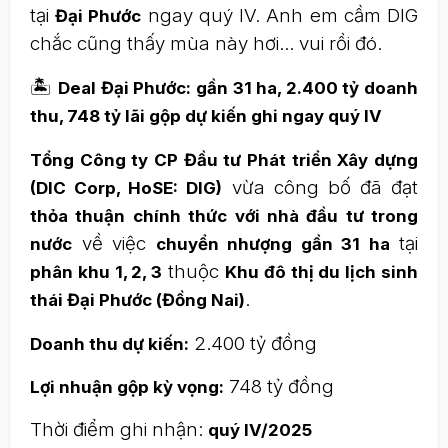
tại
ngay quý IV. Anh em cầm DIG
Đại Phước
chắc cũng thấy mùa này hơi… vui rồi đó.
🏝
Deal Đại Phước: gần 31 ha, 2.400 tỷ doanh
thu, 748 tỷ lãi gộp dự kiến ghi ngay quý IV
Tổng Công ty CP Đầu tư Phát triển Xây dựng
vừa công bố đã đạt
(DIC Corp, HoSE: DIG)
thỏa thuận chính thức với nhà đầu tư trong
về việc
tại
nước
chuyển nhượng gần 31 ha
thuộc
phân khu 1, 2, 3
Khu đô thị du lịch sinh
.
thái Đại Phước (Đồng Nai)
2.400 tỷ đồng
Doanh thu dự kiến:
748 tỷ đồng
Lợi nhuận gộp kỳ vọng:
Thời điểm ghi nhận:
quý IV/2025