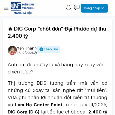
Đăng nhập
🔥 DIC Corp “chốt đơn” Đại Phước dự thu
2.400 tỷ
Yến Thanh
Theo Dõi
17/12/2025
Anh em đoán đây là xả hàng hay xoay vốn
chiến lược?
Thị trường BĐS tưởng trầm mà vẫn có
những cú xoay tài sản nghe rất “mùi tiền”.
Vừa ghi nhận lợi nhuận đột biến từ thương
vụ
trong quý III/2025,
Lam Hạ Center Point
lại tiếp tục chốt deal
DIC Corp (DIG)
2.400 tỷ