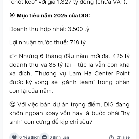
“chốt kèo” với giá 1.327 tỷ đồng (chưa VAT).
🎯
Mục tiêu năm 2025 của DIG:
Doanh thu hợp nhất: 3.500 tỷ
Lợi nhuận trước thuế: 718 tỷ
👉 Nhưng 6 tháng đầu năm mới đạt 425 tỷ
doanh thu và 38 tỷ lãi – tức là vẫn còn khá
xa đích. Thương vụ Lam Hạ Center Point
được kỳ vọng sẽ “gánh team” trong phần
còn lại của năm.
🤔 Với việc bán dự án trọng điểm, DIG đang
khôn ngoan xoay vốn hay là buộc phải “hy
sinh” con cưng để kịp chỉ tiêu?
0 Yêu thích
0 Bình luận
Chia sẻ