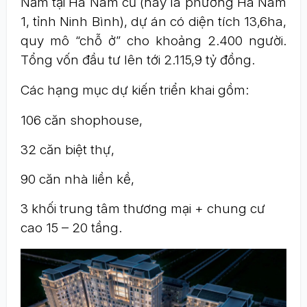
Nằm tại Hà Nam cũ (nay là phường Hà Nam
1, tỉnh Ninh Bình), dự án có diện tích 13,6ha,
quy mô “chỗ ở” cho khoảng 2.400 người.
Tổng vốn đầu tư lên tới 2.115,9 tỷ đồng.
Các hạng mục dự kiến triển khai gồm:
106 căn shophouse,
32 căn biệt thự,
90 căn nhà liền kề,
3 khối trung tâm thương mại + chung cư
cao 15 – 20 tầng.