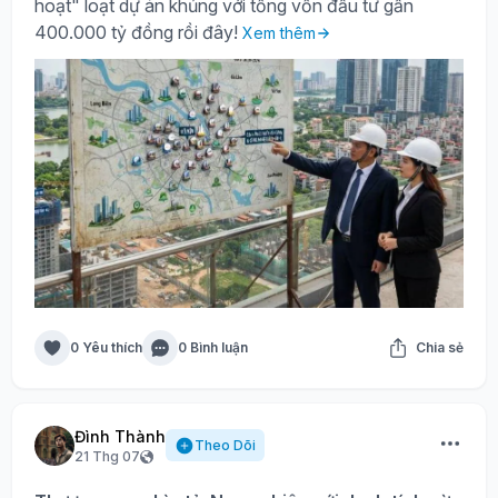
hoạt" loạt dự án khủng với tổng vốn đầu tư gần
400.000 tỷ đồng rồi đây!
Xem thêm
0 Yêu thích
0 Bình luận
Chia sẻ
Đình Thành
Theo Dõi
21 Thg 07