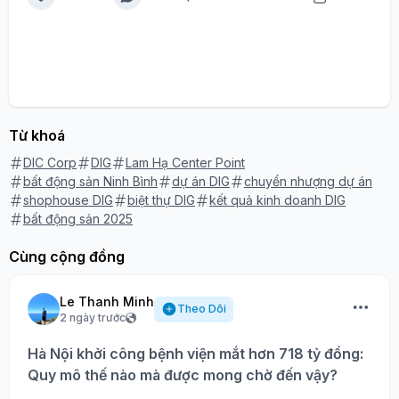
Từ khoá
DIC Corp
DIG
Lam Hạ Center Point
bất động sản Ninh Bình
dự án DIG
chuyển nhượng dự án
shophouse DIG
biệt thự DIG
kết quả kinh doanh DIG
bất động sản 2025
Cùng cộng đồng
Le Thanh Minh
Theo Dõi
2 ngày trước
Hà Nội khởi công bệnh viện mắt hơn 718 tỷ đồng:
Quy mô thế nào mà được mong chờ đến vậy?