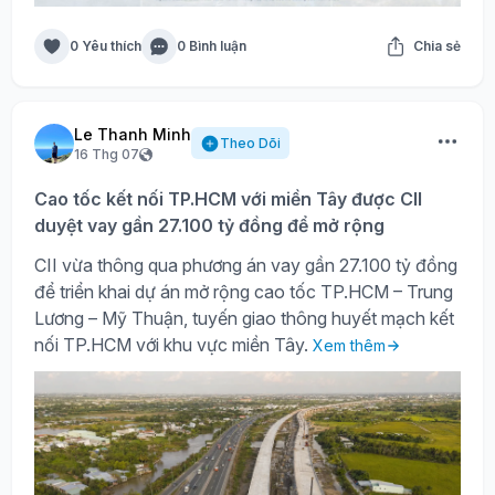
0 Yêu thích
0 Bình luận
Chia sẻ
Le Thanh Minh
Theo Dõi
16 Thg 07
Cao tốc kết nối TP.HCM với miền Tây được CII
duyệt vay gần 27.100 tỷ đồng để mở rộng
CII vừa thông qua phương án vay gần 27.100 tỷ đồng
để triển khai dự án mở rộng cao tốc TP.HCM – Trung
Lương – Mỹ Thuận, tuyến giao thông huyết mạch kết
nối TP.HCM với khu vực miền Tây.
Xem thêm