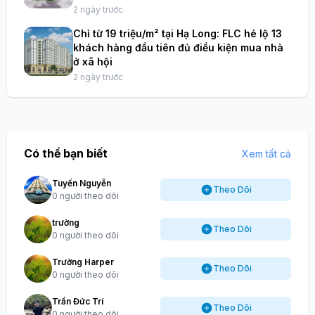
2 ngày trước
Chỉ từ 19 triệu/m² tại Hạ Long: FLC hé lộ 13
khách hàng đầu tiên đủ điều kiện mua nhà
ở xã hội
2 ngày trước
Có thể bạn biết
Xem tất cả
Tuyến Nguyễn
Theo Dõi
0 người theo dõi
trường
Theo Dõi
0 người theo dõi
Trường Harper
Theo Dõi
0 người theo dõi
Trần Đức Trí
Theo Dõi
0 người theo dõi