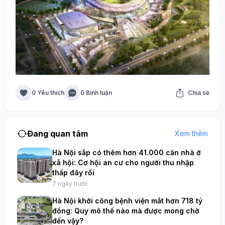
0 Yêu thích
0 Bình luận
Chia sẻ
Đang quan tâm
Xem thêm
Hà Nội sắp có thêm hơn 41.000 căn nhà ở
xã hội: Cơ hội an cư cho người thu nhập
thấp đây rồi
7 ngày trước
Hà Nội khởi công bệnh viện mắt hơn 718 tỷ
đồng: Quy mô thế nào mà được mong chờ
đến vậy?