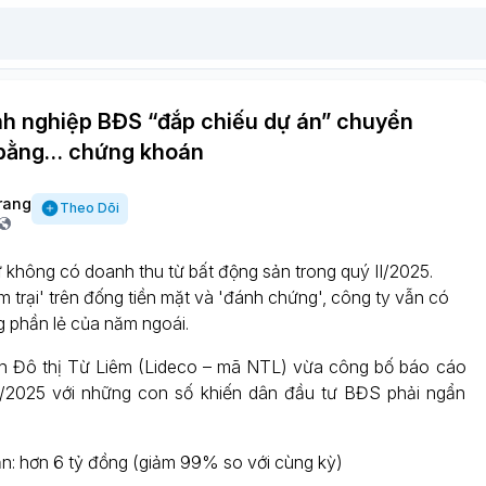
nh nghiệp BĐS “đắp chiếu dự án” chuyển
bằng… chứng khoán
rang
Theo Dõi
 không có doanh thu từ bất động sản trong quý II/2025.
 trại' trên đống tiền mặt và 'đánh chứng', công ty vẫn có
ng phần lẻ của năm ngoái.
ển Đô thị Từ Liêm (Lideco – mã NTL) vừa công bố báo cáo
II/2025 với những con số khiến dân đầu tư BĐS phải ngẩn
n: hơn 6 tỷ đồng (giảm 99% so với cùng kỳ)