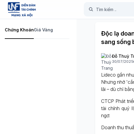
Chứng Khoán
Giá Vàng
Độc lạ doa
sang sống 
Đỗ Thuỳ T
30/07/2025
Lideco gần như
Nhưng nhờ 'cắm
lãi – dù chỉ bằ
CTCP Phát tri
tài chính quý 
ngơ:
Doanh thu thuầ