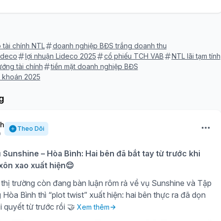
 tài chính NTL
doanh nghiệp BĐS trắng doanh thu
Lideco
lợi nhuận Lideco 2025
cổ phiếu TCH VAB
NTL lãi tạm tính
ớng tài chính
tiền mặt doanh nghiệp BĐS
g khoán 2025
g
nh
Theo Dõi
ụ Sunshine – Hòa Bình: Hai bên đã bắt tay từ trước khi
 xôn xao xuất hiện😌
thị trường còn đang bàn luận rôm rả về vụ Sunshine và Tập
òa Bình thì “plot twist” xuất hiện: hai bên thực ra đã dọn
i quyết từ trước rồi 🤝
Xem thêm