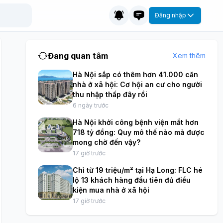
Đăng nhập
Đang quan tâm
Xem thêm
Hà Nội sắp có thêm hơn 41.000 căn
nhà ở xã hội: Cơ hội an cư cho người
thu nhập thấp đây rồi
6 ngày trước
Hà Nội khởi công bệnh viện mắt hơn
718 tỷ đồng: Quy mô thế nào mà được
mong chờ đến vậy?
17 giờ trước
Chỉ từ 19 triệu/m² tại Hạ Long: FLC hé
lộ 13 khách hàng đầu tiên đủ điều
kiện mua nhà ở xã hội
17 giờ trước