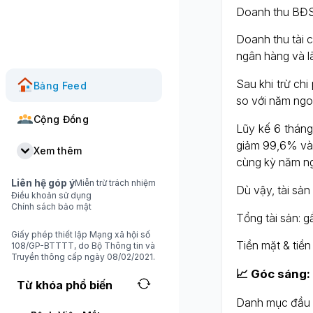
Doanh thu BĐS:
Doanh thu tài c
ngân hàng và l
Sau khi trừ chi
Bảng Feed
so với năm ngoá
Cộng Đồng
Lũy kế 6 tháng
giảm 99,6% và 
Xem thêm
cùng kỳ năm ng
Liên hệ góp ý
Miễn trừ trách nhiệm
Dù vậy, tài sản
Điều khoản sử dụng
Chính sách bảo mật
Tổng tài sản: g
Giấy phép thiết lập Mạng xã hội số
Tiền mặt & tiền
108/GP-BTTTT, do Bộ Thông tin và
Truyền thông cấp ngày 08/02/2021.
📈 Góc sáng:
Từ khóa phổ biến
Danh mục đầu t