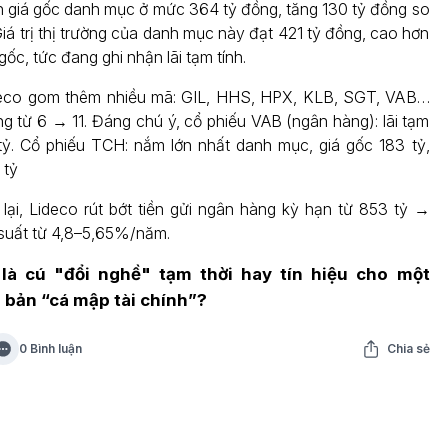
n giá gốc danh mục ở mức 364 tỷ đồng, tăng 130 tỷ đồng so
 Giá trị thị trường của danh mục này đạt 421 tỷ đồng, cao hơn
gốc, tức đang ghi nhận lãi tạm tính.
deco gom thêm nhiều mã: GIL, HHS, HPX, KLB, SGT, VAB…
g từ 6 → 11. Đáng chú ý, cổ phiếu VAB (ngân hàng): lãi tạm
tỷ. Cổ phiếu TCH: nắm lớn nhất danh mục, giá gốc 183 tỷ,
 tỷ
lại, Lideco rút bớt tiền gửi ngân hàng kỳ hạn từ 853 tỷ →
i suất từ 4,8–5,65%/năm.
 là cú "đổi nghề" tạm thời hay tín hiệu cho một
 bản “cá mập tài chính”?
0 Bình luận
Chia sẻ