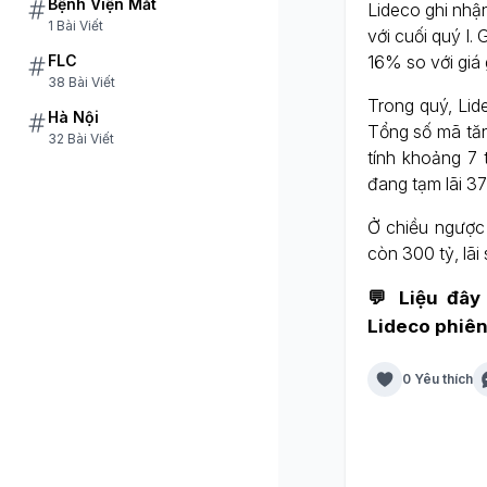
Bệnh Viện Mắt
Lideco ghi nhậ
1 Bài Viết
với cuối quý I.
FLC
16% so với giá 
38 Bài Viết
Trong quý, Li
Hà Nội
Tổng số mã tăn
32 Bài Viết
tính khoảng 7 
đang tạm lãi 37
Ở chiều ngược 
còn 300 tỷ, lã
💬 Liệu đây
Lideco phiên
0 Yêu thích