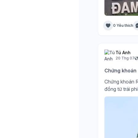
0 Yêu thích
Tú Anh
20 Thg 07
Chứng khoán R
Chứng khoán R
đồng từ trái ph