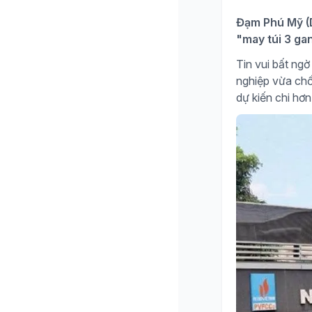
Đạm Phú Mỹ (D
"may túi 3 ga
Tin vui bất n
nghiệp vừa chố
dự kiến chi hơn