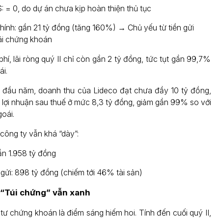
 = 0, do dự án chưa kịp hoàn thiện thủ tục
hính: gần 21 tỷ đồng (tăng 160%) → Chủ yếu từ tiền gửi
ãi chứng khoán
 phí, lãi ròng quý II chỉ còn gần 2 tỷ đồng, tức tụt gần 99,7%
i.
 đầu năm, doanh thu của Lideco đạt chưa đầy 10 tỷ đồng,
lợi nhuận sau thuế ở mức 8,3 tỷ đồng, giảm gần 99% so với
oái.
 công ty vẫn khá “dày”:
ần 1.958 tỷ đồng
 gửi: 898 tỷ đồng (chiếm tới 46% tài sản)
 “Túi chứng” vẫn xanh
ư chứng khoán là điểm sáng hiếm hoi. Tính đến cuối quý II,