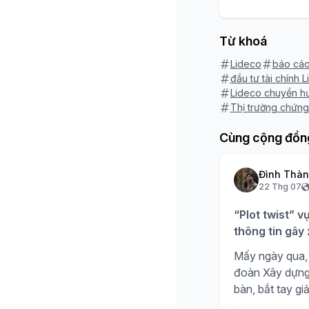
Từ khoá
Lideco
báo cáo
đầu tư tài chính 
Lideco chuyển hư
Thị trường chứn
Cùng cộng đồn
Đình Thà
22 Thg 07
“Plot twist” v
thông tin gây
Mấy ngày qua, 
đoàn Xây dựng H
bàn, bắt tay giả