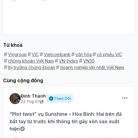
Từ khoá
Vingroup
VIC
Vietcombank
vốn hóa
cổ phiếu VIC
chứng khoán Việt Nam
VN-Index
VN30
thị trường chứng khoán
doanh nghiệp lớn nhất Việt Nam
Cùng cộng đồng
Đình Thành
Theo Dõi
22 Thg 07
“Plot twist” vụ Sunshine – Hòa Bình: Hai bên đã
bắt tay từ trước khi thông tin gây xôn xao xuất
hiện😌