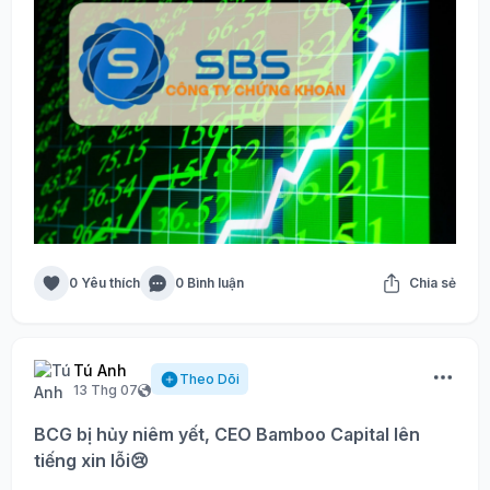
0 Yêu thích
0 Bình luận
Chia sẻ
Tú Anh
Theo Dõi
13 Thg 07
BCG bị hủy niêm yết, CEO Bamboo Capital lên
tiếng xin lỗi😢