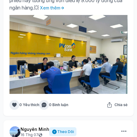
phiếu này tương ứng vốn điều lệ 9.000 tỷ đồng của
ngân hàng.💥
Xem thêm
0 Yêu thích
0 Bình luận
Chia sẻ
Nguyên Minh
Theo Dõi
16 Thg 07