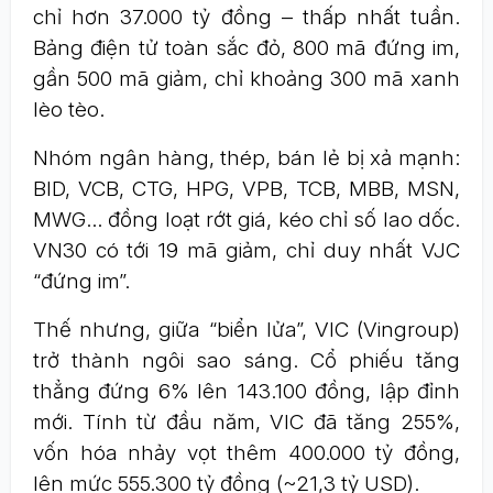
chỉ hơn 37.000 tỷ đồng – thấp nhất tuần.
Bảng điện tử toàn sắc đỏ, 800 mã đứng im,
gần 500 mã giảm, chỉ khoảng 300 mã xanh
lèo tèo.
Nhóm ngân hàng, thép, bán lẻ bị xả mạnh:
BID, VCB, CTG, HPG, VPB, TCB, MBB, MSN,
MWG… đồng loạt rớt giá, kéo chỉ số lao dốc.
VN30 có tới 19 mã giảm, chỉ duy nhất VJC
“đứng im”.
Thế nhưng, giữa “biển lửa”, VIC (Vingroup)
trở thành ngôi sao sáng. Cổ phiếu tăng
thẳng đứng 6% lên 143.100 đồng, lập đỉnh
mới. Tính từ đầu năm, VIC đã tăng 255%,
vốn hóa nhảy vọt thêm 400.000 tỷ đồng,
lên mức 555.300 tỷ đồng (~21,3 tỷ USD).