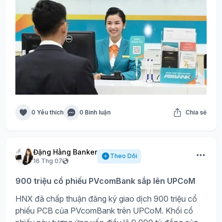
0 Yêu thích
0 Bình luận
Chia sẻ
Đặng Hằng Banker
Theo Dõi
16 Thg 07
900 triệu cổ phiếu PVcomBank sắp lên UPCoM
HNX đã chấp thuận đăng ký giao dịch 900 triệu cổ
phiếu PCB của PVcomBank trên UPCoM. Khối cổ