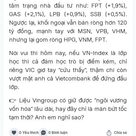
tâm trạng nhà đầu tư như: FPT (+1,9%),
GAS (+2,1%), LPB (+0,9%), SSB (+0,5%).
Ngược lại, khối ngoại vẫn bán ròng hơn 120
tỷ đồng, mạnh tay với MSN, VPB, VHM,
nhưng lại gom ròng HPG, VNM, FPT.
Nói vui thì hôm nay, nếu VN-Index là lớp
học thì cả đám học trò bị điểm kém, chỉ
riêng VIC giơ tay “cứu thầy”, thậm chí còn
vượt mặt anh cả Vietcombank để đứng đầu
lớp.
👉 Liệu Vingroup có giữ được “ngôi vương
vốn hóa” lâu dài, hay đây chỉ là màn bứt tốc
tạm thời? Anh em nghĩ sao?
0 Yêu thích
0 Bình luận
Chia sẻ