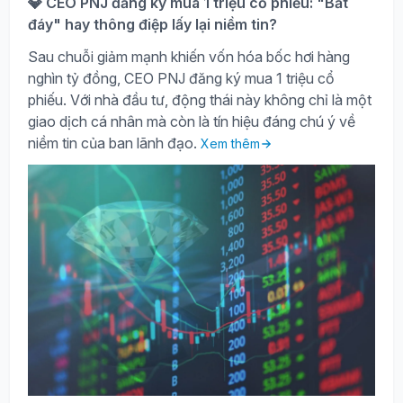
💎 CEO PNJ đăng ký mua 1 triệu cổ phiếu: "Bắt
đáy" hay thông điệp lấy lại niềm tin?
Sau chuỗi giảm mạnh khiến vốn hóa bốc hơi hàng
nghìn tỷ đồng, CEO PNJ đăng ký mua 1 triệu cổ
phiếu. Với nhà đầu tư, động thái này không chỉ là một
giao dịch cá nhân mà còn là tín hiệu đáng chú ý về
niềm tin của ban lãnh đạo.
Xem thêm