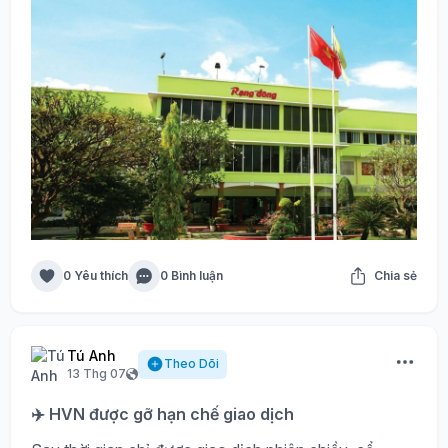
0 Yêu thích
0 Bình luận
Chia sẻ
Tú Anh
Theo Dõi
13 Thg 07
✈️ HVN được gỡ hạn chế giao dịch