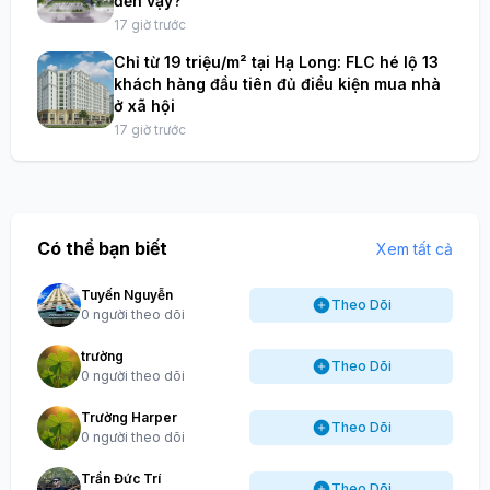
đến vậy?
17 giờ trước
Chỉ từ 19 triệu/m² tại Hạ Long: FLC hé lộ 13
khách hàng đầu tiên đủ điều kiện mua nhà
ở xã hội
17 giờ trước
Có thể bạn biết
Xem tất cả
Tuyến Nguyễn
Theo Dõi
0 người theo dõi
trường
Theo Dõi
0 người theo dõi
Trường Harper
Theo Dõi
0 người theo dõi
Trần Đức Trí
Theo Dõi