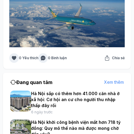
0 Yêu thích
0 Bình luận
Chia sẻ
Đang quan tâm
Xem thêm
Hà Nội sắp có thêm hơn 41.000 căn nhà ở
xã hội: Cơ hội an cư cho người thu nhập
thấp đây rồi
6 ngày trước
Hà Nội khởi công bệnh viện mắt hơn 718 tỷ
đồng: Quy mô thế nào mà được mong chờ