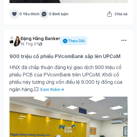
0 Yêu thích
0 Bình luận
Chia sẻ
Đặng Hằng Banker
Theo Dõi
16 Thg 07
900 triệu cổ phiếu PVcomBank sắp lên UPCoM
HNX đã chấp thuận đăng ký giao dịch 900 triệu cổ
phiếu PCB của PVcomBank trên UPCoM. Khối cổ
phiếu này tương ứng vốn điều lệ 9.000 tỷ đồng của
ngân hàng.💥
Xem thêm