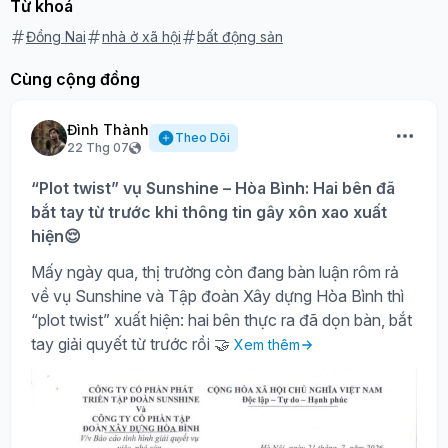
Từ khoá
Đồng Nai
nhà ở xã hội
bất động sản
Cùng cộng đồng
Đình Thành
Theo Dõi
22 Thg 07
“Plot twist” vụ Sunshine – Hòa Bình: Hai bên đã
bắt tay từ trước khi thông tin gây xôn xao xuất
hiện😌
Mấy ngày qua, thị trường còn đang bàn luận rôm rả
về vụ Sunshine và Tập đoàn Xây dựng Hòa Bình thì
“plot twist” xuất hiện: hai bên thực ra đã dọn bàn, bắt
tay giải quyết từ trước rồi 🤝
Xem thêm