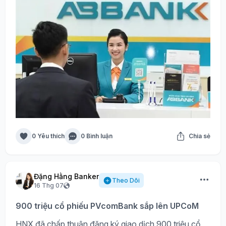
0 Yêu thích
0 Bình luận
Chia sẻ
Đặng Hằng Banker
Theo Dõi
16 Thg 07
900 triệu cổ phiếu PVcomBank sắp lên UPCoM
HNX đã chấp thuận đăng ký giao dịch 900 triệu cổ