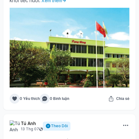
khỏi tiếc nuối.
Xem thêm
0 Yêu thích
0 Bình luận
Chia sẻ
Tú Anh
Theo Dõi
13 Thg 07