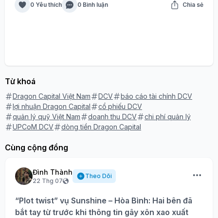
0 Yêu thích
0 Bình luận
Chia sẻ
Từ khoá
Dragon Capital Việt Nam
DCV
báo cáo tài chính DCV
lợi nhuận Dragon Capital
cổ phiếu DCV
quản lý quỹ Việt Nam
doanh thu DCV
chi phí quản lý
UPCoM DCV
dòng tiền Dragon Capital
Cùng cộng đồng
Đình Thành
Theo Dõi
22 Thg 07
“Plot twist” vụ Sunshine – Hòa Bình: Hai bên đã
bắt tay từ trước khi thông tin gây xôn xao xuất