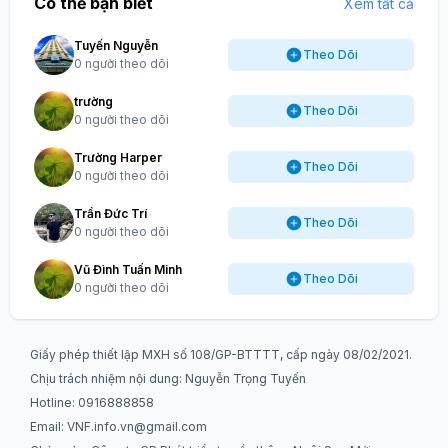
Có thể bạn biết
Xem tất cả
Tuyến Nguyễn
Theo Dõi
0 người theo dõi
trường
Theo Dõi
0 người theo dõi
Trường Harper
Theo Dõi
0 người theo dõi
Trần Đức Trí
Theo Dõi
0 người theo dõi
Vũ Đình Tuấn Minh
Theo Dõi
0 người theo dõi
Giấy phép thiết lập MXH số 108/GP-BTTTT, cấp ngày 08/02/2021.
Chịu trách nhiệm nội dung: Nguyễn Trọng Tuyến
Hotline: 0916888858
Email:
VNF.info.vn@gmail.com