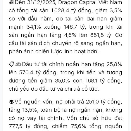
📆Đến 31/12/2025, Dragon Capital Việt Nam
có tổng tài sản 1.028,4 tỷ đồng, giảm 3,5%
so với đầu năm, do tài sản dài hạn giảm
mạnh 34,1% xuống 146,7 tỷ, trong khi tài
sản ngắn hạn tăng 4,6% lên 881,8 tỷ. Cơ
cấu tài sản dịch chuyển rõ sang ngắn hạn,
phản ánh chiến lược linh hoạt hơn.
📋✍Đầu tư tài chính ngắn hạn tăng 25,8%
lên 570,4 tỷ đồng, trong khi tiền và tương
đương tiền giảm 35,0% còn 168,1 tỷ đồng,
chủ yếu do đầu tư và chi trả cổ tức.
💲Về nguồn vốn, nợ phải trả 251,0 tỷ đồng,
tăng 13,5%, toàn bộ là nợ ngắn hạn, không
có nợ vay tài chính. Vốn chủ sở hữu đạt
777,5 tỷ đồng, chiếm 75,6% tổng nguồn