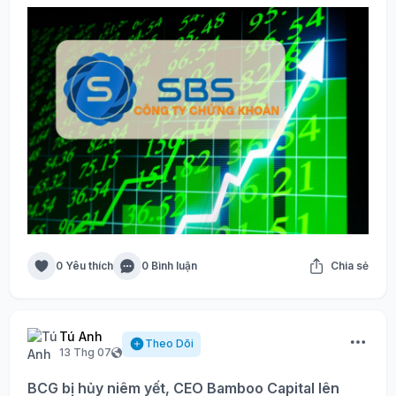
0 Yêu thích
0 Bình luận
Chia sẻ
Tú Anh
Theo Dõi
13 Thg 07
BCG bị hủy niêm yết, CEO Bamboo Capital lên