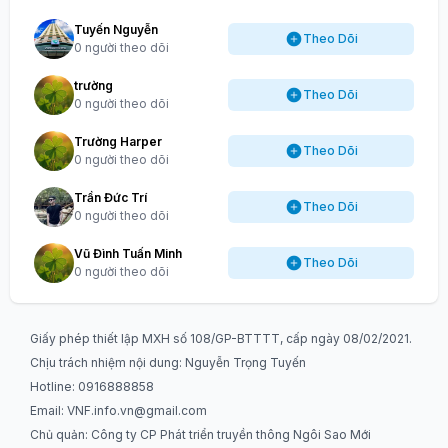
Tuyến Nguyễn
Theo Dõi
0 người theo dõi
trường
Theo Dõi
0 người theo dõi
Trường Harper
Theo Dõi
0 người theo dõi
Trần Đức Trí
Theo Dõi
0 người theo dõi
Vũ Đình Tuấn Minh
Theo Dõi
0 người theo dõi
Giấy phép thiết lập MXH số 108/GP-BTTTT, cấp ngày 08/02/2021.
Chịu trách nhiệm nội dung: Nguyễn Trọng Tuyến
Hotline: 0916888858
Email:
VNF.info.vn@gmail.com
Chủ quản: Công ty CP Phát triển truyền thông Ngôi Sao Mới