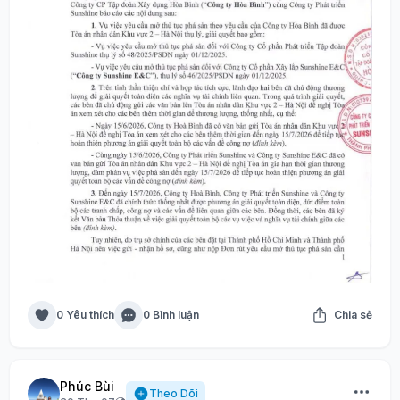
0 Yêu thích
0 Bình luận
Chia sẻ
Phúc Bùi
Theo Dõi