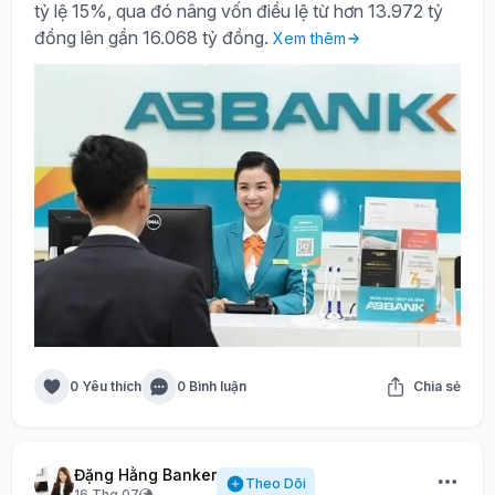
tỷ lệ 15%, qua đó nâng vốn điều lệ từ hơn 13.972 tỷ
đồng lên gần 16.068 tỷ đồng.
Xem thêm
0 Yêu thích
0 Bình luận
Chia sẻ
Đặng Hằng Banker
Theo Dõi
16 Thg 07