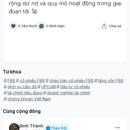
rộng dư nợ và quy mô hoạt động trong giai
đoạn tới. 🚀
0 Yêu thích
0 Bình luận
Chia sẻ
Từ khoá
F88
cổ phiếu F88
chào bán cổ phiếu F88
tăng vốn F88
dịch vụ cầm đồ
UPCoM
đầu tư cổ phiếu
tài chính tiêu dùng
doanh nghiệp tài chính
chứng khoán Việt Nam
Cùng cộng đồng
Đình Thành
Theo Dõi