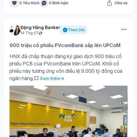
0 Yêu thích
0 Bình luận
Chia sẻ
Đặng Hằng Banker
Theo Dõi
16 Thg 07
900 triệu cổ phiếu PVcomBank sắp lên UPCoM
HNX đã chấp thuận đăng ký giao dịch 900 triệu cổ
phiếu PCB của PVcomBank trên UPCoM. Khối cổ
phiếu này tương ứng vốn điều lệ 9.000 tỷ đồng của
ngân hàng.💥
Xem thêm