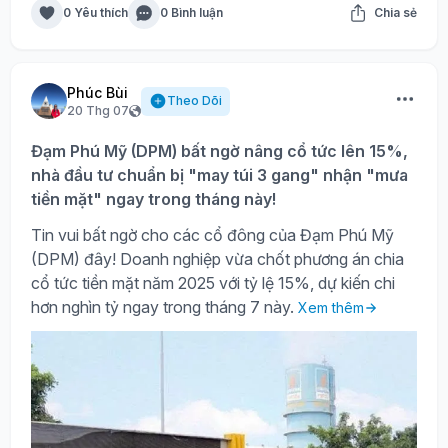
0 Yêu thích
0 Bình luận
Chia sẻ
Phúc Bùi
Theo Dõi
20 Thg 07
Đạm Phú Mỹ (DPM) bất ngờ nâng cổ tức lên 15%,
nhà đầu tư chuẩn bị "may túi 3 gang" nhận "mưa
tiền mặt" ngay trong tháng này!
Tin vui bất ngờ cho các cổ đông của Đạm Phú Mỹ
(DPM) đây! Doanh nghiệp vừa chốt phương án chia
cổ tức tiền mặt năm 2025 với tỷ lệ 15%, dự kiến chi
hơn nghìn tỷ ngay trong tháng 7 này.
Xem thêm