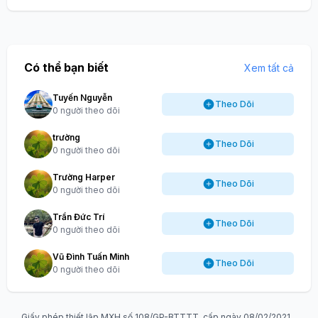
Có thể bạn biết
Xem tất cả
Tuyến Nguyễn
Theo Dõi
0 người theo dõi
trường
Theo Dõi
0 người theo dõi
Trường Harper
Theo Dõi
0 người theo dõi
Trần Đức Trí
Theo Dõi
0 người theo dõi
Vũ Đình Tuấn Minh
Theo Dõi
0 người theo dõi
Giấy phép thiết lập MXH số 108/GP-BTTTT, cấp ngày 08/02/2021.