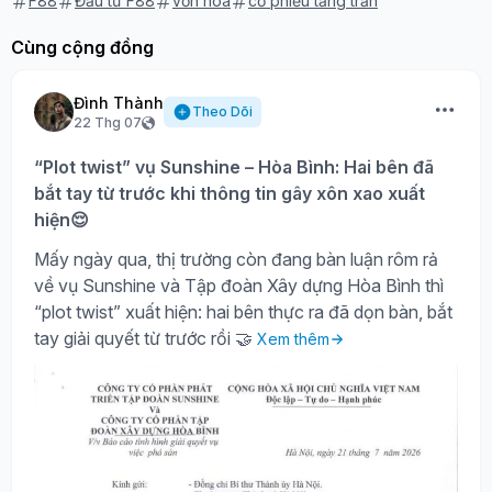
F88
Đầu tư F88
vốn hóa
cổ phiếu tăng trần
Cùng cộng đồng
Đình Thành
Theo Dõi
22 Thg 07
“Plot twist” vụ Sunshine – Hòa Bình: Hai bên đã
bắt tay từ trước khi thông tin gây xôn xao xuất
hiện😌
Mấy ngày qua, thị trường còn đang bàn luận rôm rả
về vụ Sunshine và Tập đoàn Xây dựng Hòa Bình thì
“plot twist” xuất hiện: hai bên thực ra đã dọn bàn, bắt
tay giải quyết từ trước rồi 🤝
Xem thêm