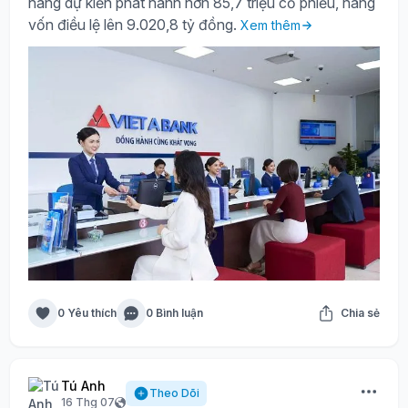
hàng dự kiến phát hành hơn 85,7 triệu cổ phiếu, nâng
vốn điều lệ lên 9.020,8 tỷ đồng.
Xem thêm
0 Yêu thích
0 Bình luận
Chia sẻ
Tú Anh
Theo Dõi
16 Thg 07