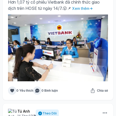
Hơn 1,07 tỷ cổ phiếu Vietbank đã chính thức giao
dịch trên HOSE từ ngày 14/7.😲📌
Xem thêm
0 Yêu thích
0 Bình luận
Chia sẻ
Tú Anh
Theo Dõi
14 Thg 07