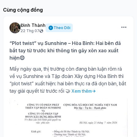
Cùng cộng đồng
Đình Thành
Theo Dõi
22 Thg 07
“Plot twist” vụ Sunshine – Hòa Bình: Hai bên đã
bắt tay từ trước khi thông tin gây xôn xao xuất
hiện😌
Mấy ngày qua, thị trường còn đang bàn luận rôm rả
về vụ Sunshine và Tập đoàn Xây dựng Hòa Bình thì
“plot twist” xuất hiện: hai bên thực ra đã dọn bàn, bắt
tay giải quyết từ trước rồi 🤝
Xem thêm