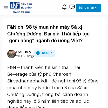
Đăng nhập
F&N chi 98 tỷ mua nhà máy Sá xị
Chương Dương: Đại gia Thái tiếp tục
“gom hàng” ngành đồ uống Việt?
Lộc Thủy
Theo Dõi
28 Thg 02
F&N – thành viên hệ sinh thái Thai
Beverage của tỷ phú Charoen
Sirivadhanabhakdi – đề nghị chi 98 tỷ đồng
mua nhà máy Nhơn Trạch 3 của Sá xị
Chương Dương, trong bối cảnh doanh
nghiệp này lỗ 5 năm liên tiếp và áp lực
dòng tiền gia tăng.