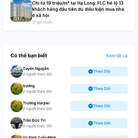
Chỉ từ 19 triệu/m² tại Hạ Long: FLC hé lộ 13
khách hàng đầu tiên đủ điều kiện mua nhà
ở xã hội
17 giờ trước
Có thể bạn biết
Xem tất cả
Tuyến Nguyễn
Theo Dõi
0 người theo dõi
trường
Theo Dõi
0 người theo dõi
Trường Harper
Theo Dõi
0 người theo dõi
Trần Đức Trí
Theo Dõi
0 người theo dõi
Vũ Đình Tuấn Minh