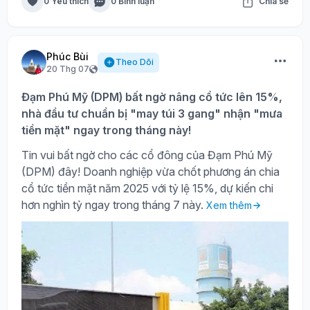
0 Yêu thích
0 Bình luận
Chia sẻ
Phúc Bùi
Theo Dõi
20 Thg 07
Đạm Phú Mỹ (DPM) bất ngờ nâng cổ tức lên 15%,
nhà đầu tư chuẩn bị "may túi 3 gang" nhận "mưa
tiền mặt" ngay trong tháng này!
Tin vui bất ngờ cho các cổ đông của Đạm Phú Mỹ
(DPM) đây! Doanh nghiệp vừa chốt phương án chia
cổ tức tiền mặt năm 2025 với tỷ lệ 15%, dự kiến chi
hơn nghìn tỷ ngay trong tháng 7 này.
Xem thêm