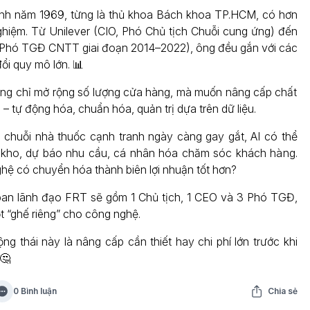
nh năm 1969, từng là thủ khoa Bách khoa TP.HCM, có hơn
hiệm. Từ Unilever (CIO, Phó Chủ tịch Chuỗi cung ứng) đến
Phó TGĐ CNTT giai đoạn 2014–2022), ông đều gắn với các
ổi quy mô lớn. 📊
ng chỉ mở rộng số lượng cửa hàng, mà muốn nâng cấp chất
– tự động hóa, chuẩn hóa, quản trị dựa trên dữ liệu.
 chuỗi nhà thuốc cạnh tranh ngày càng gay gắt, AI có thể
n kho, dự báo nhu cầu, cá nhân hóa chăm sóc khách hàng.
hệ có chuyển hóa thành biên lợi nhuận tốt hơn?
ban lãnh đạo FRT sẽ gồm 1 Chủ tịch, 1 CEO và 3 Phó TGĐ,
t “ghế riêng” cho công nghệ.
ng thái này là nâng cấp cần thiết hay chi phí lớn trước khi
🤔
0 Bình luận
Chia sẻ