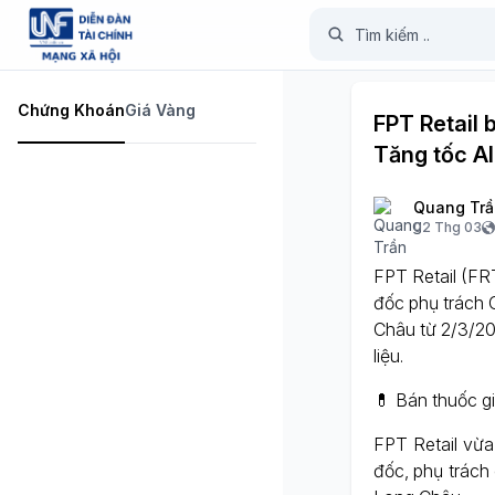
Chứng Khoán
Giá Vàng
FPT Retail
Tăng tốc AI
Quang Trầ
02 Thg 03
FPT Retail (F
đốc phụ trách 
Châu từ 2/3/20
liệu.
💊 Bán thuốc g
FPT Retail vừ
đốc, phụ trách