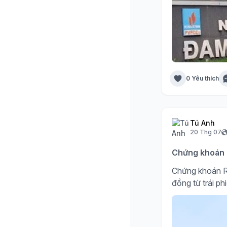
0 Yêu thích
Tú Anh
20 Thg 07
Chứng khoán R
Chứng khoán R
đồng từ trái ph