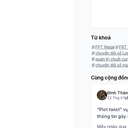
Từ khoá
FPT Retail
FRT 
chuyển đổi số L
quản trị chuỗi c
chuyển đổi số ng
Cùng cộng đồn
Đình Thà
22 Thg 07
“Plot twist” v
thông tin gây
Mấy ngày qua, 