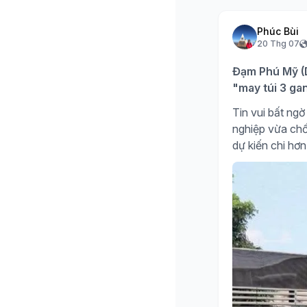
Phúc Bùi
20 Thg 07
Đạm Phú Mỹ (D
"may túi 3 ga
Tin vui bất n
nghiệp vừa chố
dự kiến chi hơn