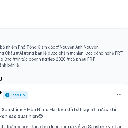
bổ nhiệm Phó Tổng Giám đốc
Nguyễn Anh Nguyên
ong Châu
AI trong bán lẻ dược phẩm
chiến lược công nghệ FRT
ung ứng
tin tức doanh nghiệp 2026
cổ phiếu FRT
ành bán lẻ
g
nh
Theo Dõi
ụ Sunshine – Hòa Bình: Hai bên đã bắt tay từ trước khi
 xôn xao xuất hiện😌
thị trường còn đang bàn luận rôm rả về vụ Sunshine và Tập