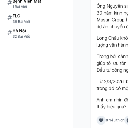
Bệnh Viện Mắt
Ông Nguyên si
1 Bài Viết
30 năm kinh ng
FLC
Masan Group (
38 Bài Viết
dự án chuyển đ
Hà Nội
32 Bài Viết
Long Châu khô
lượng vận hành 
Trong bối cảnh
giúp tối ưu tồ
Đầu tư công ng
Từ 2/3/2026, 
trong đó có mộ
Anh em nhìn độ
thấy hiệu quả? 
0 Yêu thích