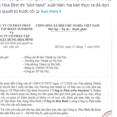
òa Bình thì “plot twist” xuất hiện: hai bên thực ra đã dọn
i quyết từ trước rồi 🤝
Xem thêm