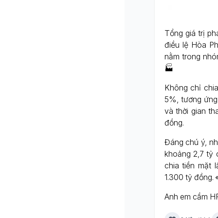
Tổng giá trị p
điều lệ Hòa Ph
nằm trong nhó
🏭
Không chỉ chia
5%, tương ứng
và thời gian t
đồng.
Đáng chú ý, nh
khoảng 2,7 tỷ 
chia tiền mặt
1.300 tỷ đồng. 
Anh em cầm HP