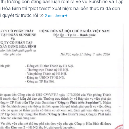
thị trường còn đang bàn luận rôm rả về vụ Sunshine và Tập
òa Bình thì “plot twist” xuất hiện: hai bên thực ra đã dọn
i quyết từ trước rồi 🤝
Xem thêm