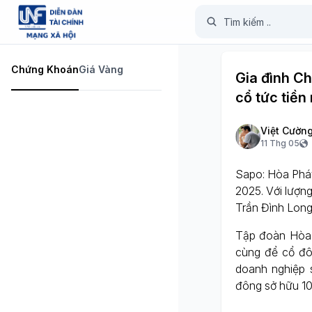
Chứng Khoán
Giá Vàng
Gia đình Ch
cổ tức tiền
Việt Cườn
11 Thg 05
Sapo: Hòa Phát 
2025. Với lượn
Trần Đình Long
Tập đoàn Hòa 
cùng để cổ đô
doanh nghiệp 
đông sở hữu 10