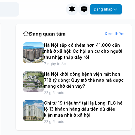
Đăng nhập
Đang quan tâm
Xem thêm
Hà Nội sắp có thêm hơn 41.000 căn
nhà ở xã hội: Cơ hội an cư cho người
thu nhập thấp đây rồi
7 ngày trước
Hà Nội khởi công bệnh viện mắt hơn
718 tỷ đồng: Quy mô thế nào mà được
mong chờ đến vậy?
22 giờ trước
Chỉ từ 19 triệu/m² tại Hạ Long: FLC hé
lộ 13 khách hàng đầu tiên đủ điều
kiện mua nhà ở xã hội
22 giờ trước