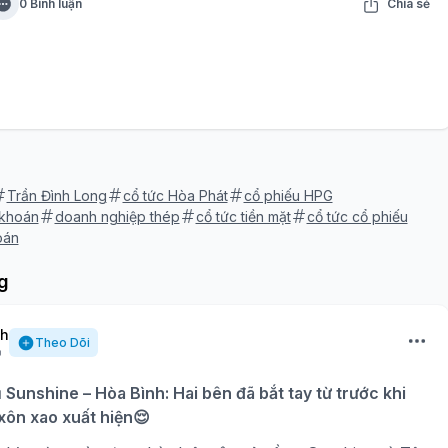
0 Bình luận
Chia sẻ
Trần Đình Long
cổ tức Hòa Phát
cổ phiếu HPG
 khoán
doanh nghiệp thép
cổ tức tiền mặt
cổ tức cổ phiếu
oán
g
nh
Theo Dõi
ụ Sunshine – Hòa Bình: Hai bên đã bắt tay từ trước khi
 xôn xao xuất hiện😌