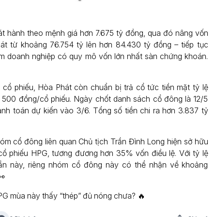
hát hành theo mệnh giá hơn 7.675 tỷ đồng, qua đó nâng vốn
át từ khoảng 76.754 tỷ lên hơn 84.430 tỷ đồng – tiếp tục
m doanh nghiệp có quy mô vốn lớn nhất sàn chứng khoán.
 cổ phiếu, Hòa Phát còn chuẩn bị trả cổ tức tiền mặt tỷ lệ
 500 đồng/cổ phiếu. Ngày chốt danh sách cổ đông là 12/5
hanh toán dự kiến vào 3/6. Tổng số tiền chi ra hơn 3.837 tỷ
óm cổ đông liên quan Chủ tịch Trần Đình Long hiện sở hữu
cổ phiếu HPG, tương đương hơn 35% vốn điều lệ. Với tỷ lệ
 lần này, riêng nhóm cổ đông này có thể nhận về khoảng
👀
G mùa này thấy “thép” đủ nóng chưa? 🔥