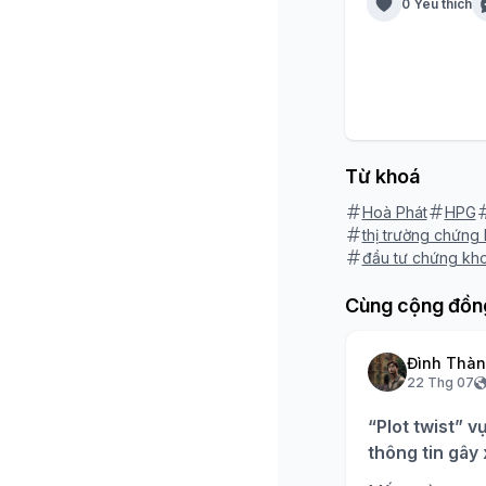
0 Yêu thích
Từ khoá
Hoà Phát
HPG
thị trường chứng
đầu tư chứng kh
Cùng cộng đồn
Đình Thà
22 Thg 07
“Plot twist” v
thông tin gây