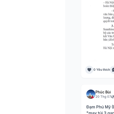
0 Yêu thích
Phúc Bùi
20 Thg 07
Đạm Phú Mỹ (D
"may túi 3 ga