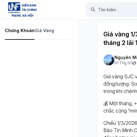
Chứng Khoán
Giá Vàng
Giá vàng 1/
tháng 2 lãi 
Nguyên M
01 Thg 03
Giá vàng SJC v
đồng/lượng. So 
trong khi chênh 
💰 Một tháng, +
chắc cũng “mỉm
Chiều 1/3/2026
Bảo Tín Minh C