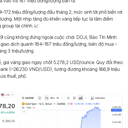
 vào và 187 triệu đồng/lượng bán ra.
–172 triệu đồng/lượng đầu tháng 2, mức sinh lời phổ biến rơi
/lượng. Một nhịp tăng đủ khiến vàng tiếp tục là tâm điểm
 group tài chính. 📈
 cũng không đứng ngoài cuộc chơi. DOJI, Bảo Tín Minh
giao dịch quanh 184–187 triệu đồng/lượng, biên độ mua –
ảng 3 triệu/lượng.
ế, giá vàng giao ngay chốt 5.278,2 USD/ounce. Quy đổi theo
bank (~26.230 VND/USD), tương đương khoảng 166,9 triệu
a thuế, phí).