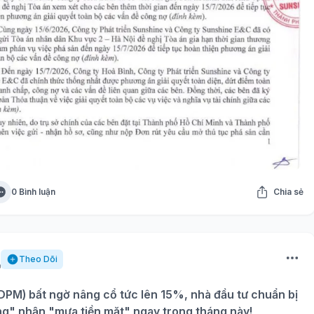
0 Bình luận
Chia sẻ
Theo Dõi
PM) bất ngờ nâng cổ tức lên 15%, nhà đầu tư chuẩn bị
ng" nhận "mưa tiền mặt" ngay trong tháng này!