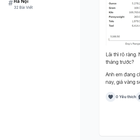
Hà Nội
32 Bài Viết
Lãi thì rõ ràng
tháng trước?
Anh em đang chố
nay, giá vàng 
0 Yêu thích