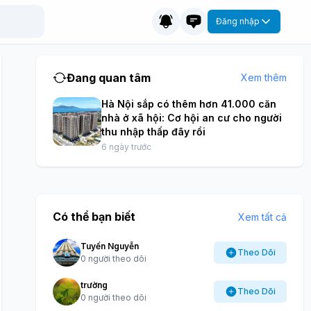
Đăng nhập
Đang quan tâm
Xem thêm
Hà Nội sắp có thêm hơn 41.000 căn
nhà ở xã hội: Cơ hội an cư cho người
thu nhập thấp đây rồi
6 ngày trước
Có thể bạn biết
Xem tất cả
Tuyến Nguyễn
Theo Dõi
0 người theo dõi
trường
Theo Dõi
0 người theo dõi