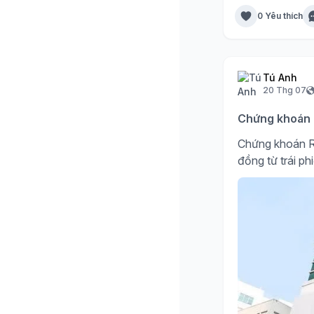
0 Yêu thích
Tú Anh
20 Thg 07
Chứng khoán R
Chứng khoán R
đồng từ trái ph