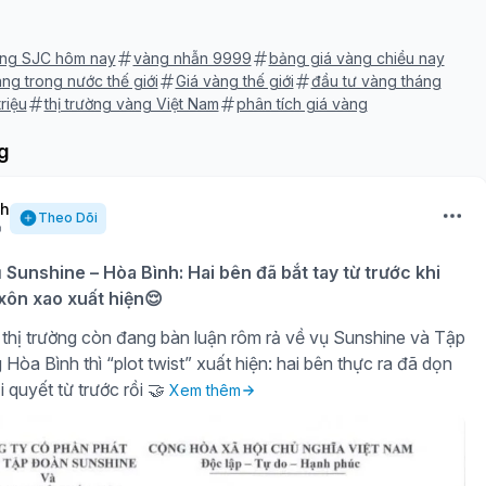
àng SJC hôm nay
vàng nhẫn 9999
bảng giá vàng chiều nay
ng trong nước thế giới
Giá vàng thế giới
đầu tư vàng tháng
riệu
thị trường vàng Việt Nam
phân tích giá vàng
g
nh
Theo Dõi
ụ Sunshine – Hòa Bình: Hai bên đã bắt tay từ trước khi
 xôn xao xuất hiện😌
thị trường còn đang bàn luận rôm rả về vụ Sunshine và Tập
òa Bình thì “plot twist” xuất hiện: hai bên thực ra đã dọn
i quyết từ trước rồi 🤝
Xem thêm