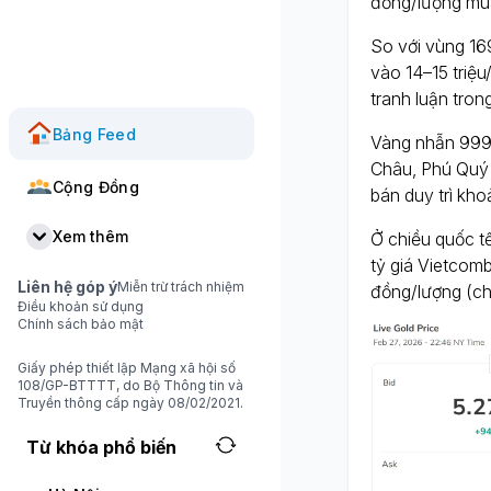
đồng/lượng mua
So với vùng 169
vào 14–15 triệu
tranh luận trong
Bảng Feed
Vàng nhẫn 9999
Châu, Phú Quý 
Cộng Đồng
bán duy trì kho
Xem thêm
Ở chiều quốc t
tỷ giá Vietcom
Liên hệ góp ý
Miễn trừ trách nhiệm
đồng/lượng (chư
Điều khoản sử dụng
Chính sách bảo mật
Giấy phép thiết lập Mạng xã hội số
108/GP-BTTTT, do Bộ Thông tin và
Truyền thông cấp ngày 08/02/2021.
Từ khóa phổ biến