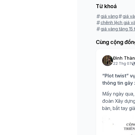
Từ khoá
giá vàng
giá v
chênh lệch giá và
giá vàng tăng 15 t
Cùng cộng đồn
Đình Thà
22 Thg 07
“Plot twist” v
thông tin gây
Mấy ngày qua, 
đoàn Xây dựng H
bàn, bắt tay giả