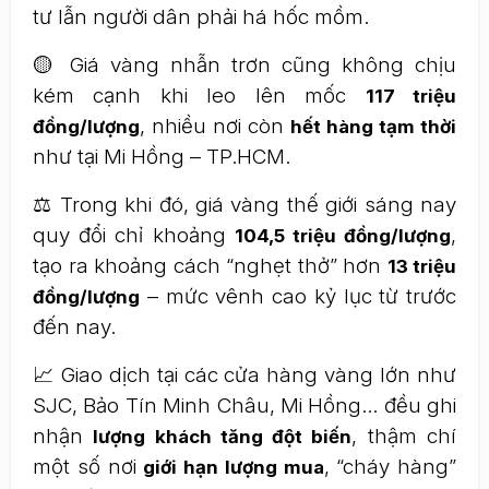
tư lẫn người dân phải há hốc mồm.
🟡 Giá vàng nhẫn trơn cũng không chịu
kém cạnh khi leo lên mốc
117 triệu
, nhiều nơi còn
đồng/lượng
hết hàng tạm thời
như tại Mi Hồng – TP.HCM.
⚖️ Trong khi đó, giá vàng thế giới sáng nay
quy đổi chỉ khoảng
,
104,5 triệu đồng/lượng
tạo ra khoảng cách “nghẹt thở” hơn
13 triệu
– mức vênh cao kỷ lục từ trước
đồng/lượng
đến nay.
📈 Giao dịch tại các cửa hàng vàng lớn như
SJC, Bảo Tín Minh Châu, Mi Hồng… đều ghi
nhận
, thậm chí
lượng khách tăng đột biến
một số nơi
, “cháy hàng”
giới hạn lượng mua