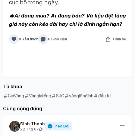
cục bộ trong ngày.
🔥Ai đang mua? Ai đang bán? Và liệu đợt tăng
giá này còn kéo dài hay chỉ là đỉnh ngắn hạn?
0 Yêu thích
0 Bình luận
Chia sẻ
Từ khoá
GiáVàng
VàngMiếng
SJC
vànglênđỉnh
đầu tư
Cùng cộng đồng
Đình Thành
Theo Dõi
22 Thg 07