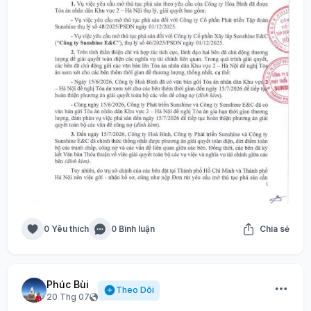
0 Yêu thích
0 Bình luận
Chia sẻ
Phúc Bùi
Theo Dõi
20 Thg 07