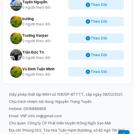
Tuyến Nguyễn
Theo Dõi
0 người theo dõi
trường
Theo Dõi
0 người theo dõi
Trường Harper
Theo Dõi
0 người theo dõi
Trần Đức Trí
Theo Dõi
0 người theo dõi
Vũ Đình Tuấn Minh
Theo Dõi
0 người theo dõi
Giấy phép thiết lập MXH số 108/GP-BTTTT, cấp ngày 08/02/2021.
Chịu trách nhiệm nội dung: Nguyễn Trọng Tuyến
Hotline: 0916888858
Email:
VNF.info.vn@gmail.com
Chủ quản: Công ty CP Phát triển truyền thông Ngôi Sao Mới
Địa chỉ: Phòng 502, Tòa nhà Tuấn Hạnh Building, số 82 ngõ 116 Phố