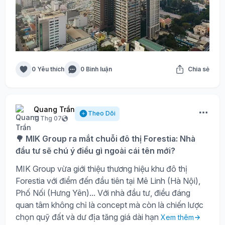
0 Yêu thích
0 Bình luận
Chia sẻ
Quang Trần
Theo Dõi
11 Thg 07
🌳 MIK Group ra mắt chuỗi đô thị Forestia: Nhà
đầu tư sẽ chú ý điều gì ngoài cái tên mới?
MIK Group vừa giới thiệu thương hiệu khu đô thị
Forestia với điểm đến đầu tiên tại Mê Linh (Hà Nội),
Phố Nối (Hưng Yên)... Với nhà đầu tư, điều đáng
quan tâm không chỉ là concept mà còn là chiến lược
chọn quỹ đất và dư địa tăng giá dài hạn
Xem thêm