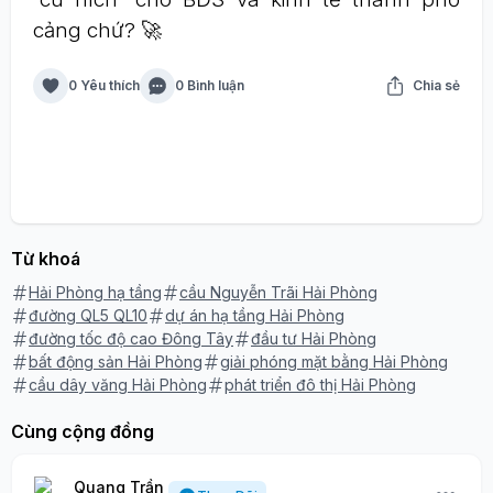
cảng chứ? 🚀
0 Yêu thích
0 Bình luận
Chia sẻ
Từ khoá
Hải Phòng hạ tầng
cầu Nguyễn Trãi Hải Phòng
đường QL5 QL10
dự án hạ tầng Hải Phòng
đường tốc độ cao Đông Tây
đầu tư Hải Phòng
bất động sản Hải Phòng
giải phóng mặt bằng Hải Phòng
cầu dây văng Hải Phòng
phát triển đô thị Hải Phòng
Cùng cộng đồng
Quang Trần