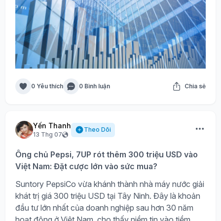
0 Yêu thích
0 Bình luận
Chia sẻ
Yến Thanh
Theo Dõi
13 Thg 07
Ông chủ Pepsi, 7UP rót thêm 300 triệu USD vào
Việt Nam: Đặt cược lớn vào sức mua?
Suntory PepsiCo vừa khánh thành nhà máy nước giải
khát trị giá 300 triệu USD tại Tây Ninh. Đây là khoản
đầu tư lớn nhất của doanh nghiệp sau hơn 30 năm
hoạt động ở Việt Nam, cho thấy niềm tin vào tiềm