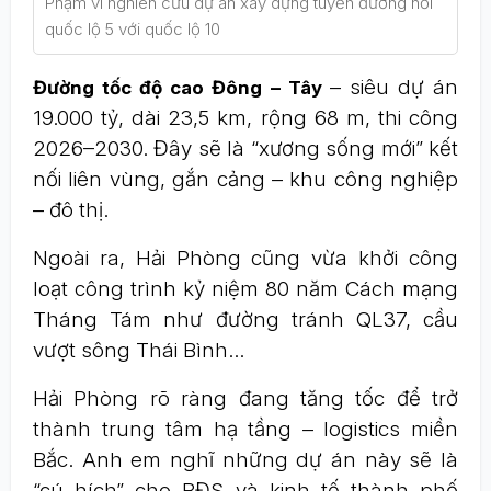
Phạm vi nghiên cứu dự án xây dựng tuyến đường nối
quốc lộ 5 với quốc lộ 10
– siêu dự án
Đường tốc độ cao Đông – Tây
19.000 tỷ, dài 23,5 km, rộng 68 m, thi công
2026–2030. Đây sẽ là “xương sống mới” kết
nối liên vùng, gắn cảng – khu công nghiệp
– đô thị.
Ngoài ra, Hải Phòng cũng vừa khởi công
loạt công trình kỷ niệm 80 năm Cách mạng
Tháng Tám như đường tránh QL37, cầu
vượt sông Thái Bình…
Hải Phòng rõ ràng đang tăng tốc để trở
thành trung tâm hạ tầng – logistics miền
Bắc. Anh em nghĩ những dự án này sẽ là
“cú hích” cho BĐS và kinh tế thành phố