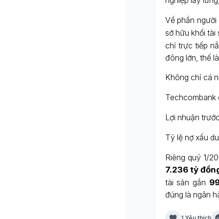
nghiệp lẫy lừng
Về phần người
sở hữu khối tài 
chỉ trực tiếp 
đông lớn, thế l
Không chỉ cá n
Techcombank đặ
Lợi nhuận trướ
Tỷ lệ nợ xấu du
Riêng quý 1/2
7.236 tỷ đồn
tài sản gần
99
đúng là ngân h
1 Yêu thích