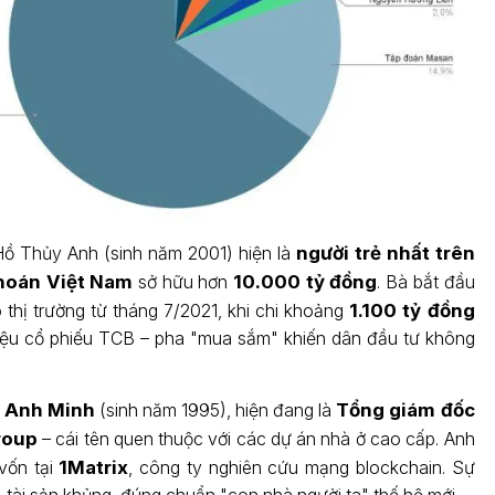
Hồ Thủy Anh (sinh năm 2001) hiện là
người trẻ nhất trên
hoán Việt Nam
sở hữu hơn
10.000 tỷ đồng
. Bà bắt đầu
 thị trường từ tháng 7/2021, khi chi khoảng
1.100 tỷ đồng
iệu cổ phiếu TCB – pha "mua sắm" khiến dân đầu tư không
 Anh Minh
(sinh năm 1995), hiện đang là
Tổng giám đốc
roup
– cái tên quen thuộc với các dự án nhà ở cao cấp. Anh
vốn tại
1Matrix
, công ty nghiên cứu mạng blockchain. Sự