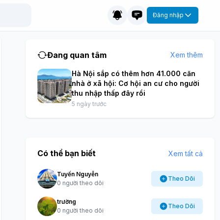
Đăng nhập
Đang quan tâm
Xem thêm
Hà Nội sắp có thêm hơn 41.000 căn
nhà ở xã hội: Cơ hội an cư cho người
thu nhập thấp đây rồi
5 ngày trước
Có thể bạn biết
Xem tất cả
Tuyến Nguyễn
Theo Dõi
0 người theo dõi
trường
Theo Dõi
0 người theo dõi