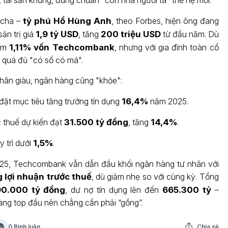
, tài sản khủng, đúng chuẩn "con nhà người ta" thế hệ mới.
 cha –
tỷ phú Hồ Hùng Anh
, theo Forbes, hiện ông đang
sản trị giá
1,9 tỷ USD
, tăng
200 triệu USD
từ đầu năm. Dù
nắm
1,11% vốn Techcombank
, nhưng với gia đình toàn cổ
à quá đủ "có số có má".
hân giàu, ngân hàng cũng "khỏe":
t mục tiêu tăng trưởng tín dụng
16,4%
năm 2025.
c thuế dự kiến đạt
31.500 tỷ đồng
, tăng
14,4%
.
y trì dưới
1,5%
.
025, Techcombank vẫn dẫn đầu khối ngân hàng tư nhân với
g lợi nhuận trước thuế
, dù giảm nhẹ so với cùng kỳ. Tổng
0.000 tỷ đồng
, dư nợ tín dụng lên đến
665.300 tỷ
–
àng top đầu nên chẳng cần phải “gồng”.
0 Bình luận
Chia sẻ