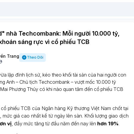
id" nhà Techcombank: Mỗi người 10.000 tỷ,
khoán sáng rực vì cổ phiếu TCB
yền Trang
Theo Dõi
a lập đỉnh lịch sử, kéo theo khối tài sản của hai người con
ng Anh – Chủ tịch Techcombank – vượt mốc 10.000 tỷ
 Mai Phương Thúy có khi nào quan tâm đến cổ phiếu TCB
, cổ phiếu TCB của Ngân hàng Kỹ thương Việt Nam chốt tại
g
, mức giá cao nhất kể từ ngày lên sàn. Khối lượng giao dịch
ơn vị
, đẩy mức tăng từ đầu năm đến nay lên
hơn 19%
.