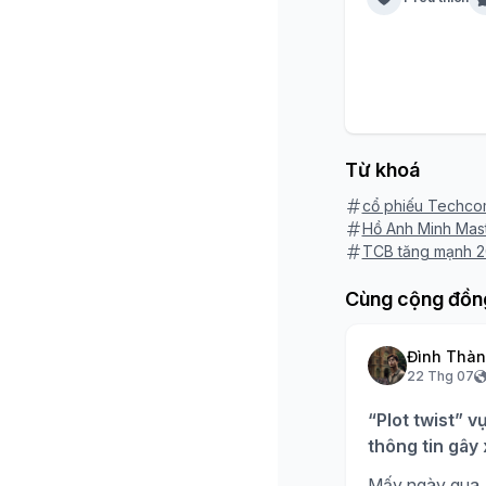
Từ khoá
cổ phiếu Techc
Hồ Anh Minh Mast
TCB tăng mạnh 
Cùng cộng đồn
Đình Thà
22 Thg 07
“Plot twist” v
thông tin gây
Mấy ngày qua, 