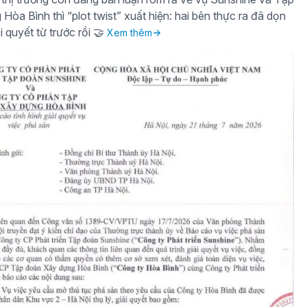
òa Bình thì “plot twist” xuất hiện: hai bên thực ra đã dọn
i quyết từ trước rồi 🤝
Xem thêm