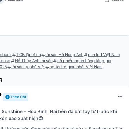
ombank
TCB lập đỉnh
tài sản Hồ Hùng Anh
rich kid Việt Nam
erise
Hồ Thủy Anh tài sản
cổ phiếu ngân hàng tăng giá
2025
tài sản tỷ phú Việt
người trẻ giàu nhất Việt Nam
g
nh
Theo Dõi
ụ Sunshine – Hòa Bình: Hai bên đã bắt tay từ trước khi
 xôn xao xuất hiện😌
thị trường còn đang bàn luận rôm rả về vụ Sunshine và Tập