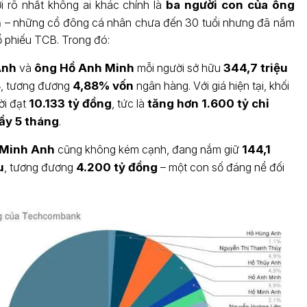
i rõ nhất không ai khác chính là
ba người con của ông
h
– những cổ đông cá nhân chưa đến 30 tuổi nhưng đã nắm
ổ phiếu TCB. Trong đó:
Anh
và
ông Hồ Anh Minh
mỗi người sở hữu
344,7 triệu
B
, tương đương
4,88% vốn
ngân hàng. Với giá hiện tại, khối
ời đạt
10.133 tỷ đồng
, tức là
tăng hơn 1.600 tỷ chỉ
ầy 5 tháng
.
 Minh Anh
cũng không kém cạnh, đang nắm giữ
144,1
u
, tương đương
4.200 tỷ đồng
– một con số đáng nể đối