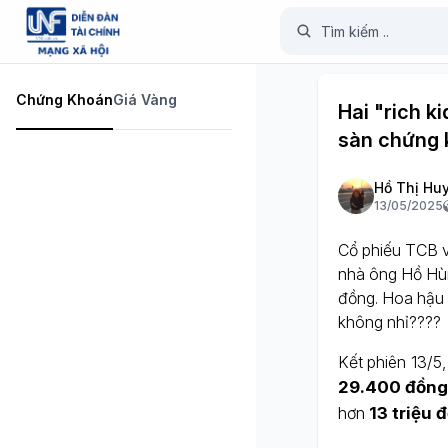
Chứng Khoán
Giá Vàng
Hai "rich k
sàn chứng 
Hồ Thị Hu
13/05/2025
Cổ phiếu TCB vừ
nhà ông Hồ Hù
đồng. Hoa hậu
không nhỉ????
Kết phiên 13/5
29.400 đồn
hơn
13 triệu đ