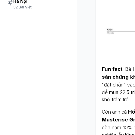
Hà Nội
32 Bài Viết
Fun fact
: Bà 
sàn chứng k
"đặt chân" vào
để mua 22,5 tr
khỏi trầm trồ.
Còn anh cả
Hồ
Masterise G
còn nắm 10% 