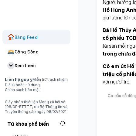
Người hưởng lợ
Hồ Hùng An
giữ lượng lớn c
Bà Hồ Thủy 
Bảng Feed
cổ phiếu TC
tài sản mỗi ngư
Cộng Đồng
trong chưa đ
Xem thêm
Cô em út Hồ
triệu cổ phiế
Liên hệ góp ý
Miễn trừ trách nhiệm
với người trẻ.
Điều khoản sử dụng
Chính sách bảo mật
Giấy phép thiết lập Mạng xã hội số
108/GP-BTTTT, do Bộ Thông tin và
Truyền thông cấp ngày 08/02/2021.
Từ khóa phổ biến