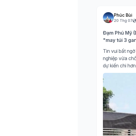
Phúc Bùi
20 Thg 07
Đạm Phú Mỹ (D
"may túi 3 ga
Tin vui bất n
nghiệp vừa chố
dự kiến chi hơn