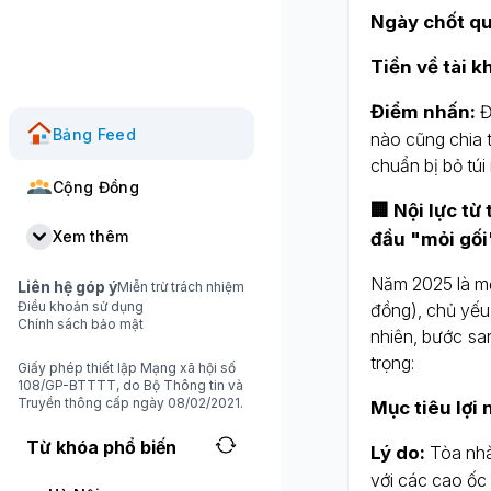
Ngày chốt qu
Tiền về tài k
Điểm nhấn:
Đ
Bảng Feed
nào cũng chia 
chuẩn bị bỏ túi
Cộng Đồng
🏢 Nội lực từ
Xem thêm
đầu "mỏi gối
Năm 2025 là mộ
Liên hệ góp ý
Miễn trừ trách nhiệm
Điều khoản sử dụng
đồng), chủ yếu
Chính sách bảo mật
nhiên, bước sa
trọng:
Giấy phép thiết lập Mạng xã hội số
108/GP-BTTTT, do Bộ Thông tin và
Truyền thông cấp ngày 08/02/2021.
Mục tiêu lợi 
Từ khóa phổ biến
Lý do:
Tòa nhà
với các cao ốc 