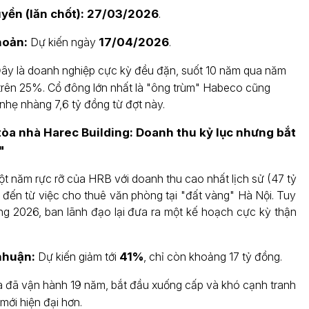
yền (lăn chốt):
27/03/2026
.
hoản:
Dự kiến ngày
17/04/2026
.
ây là doanh nghiệp cực kỳ đều đặn, suốt 10 năm qua năm
trên 25%. Cổ đông lớn nhất là "ông trùm" Habeco cũng
 nhẹ nhàng 7,6 tỷ đồng từ đợt này.
 tòa nhà Harec Building: Doanh thu kỷ lục nhưng bắt
"
t năm rực rỡ của HRB với doanh thu cao nhất lịch sử (47 tỷ
 đến từ việc cho thuê văn phòng tại "đất vàng" Hà Nội. Tuy
ng 2026, ban lãnh đạo lại đưa ra một kế hoạch cực kỳ thận
nhuận:
Dự kiến giảm tới
41%
, chỉ còn khoảng 17 tỷ đồng.
 đã vận hành 19 năm, bắt đầu xuống cấp và khó cạnh tranh
mới hiện đại hơn.