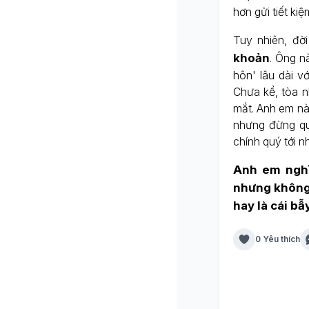
hơn gửi tiết ki
Tuy nhiên, đờ
khoản
. Ông n
hôn' lâu dài v
Chưa kể, tòa nh
mắt. Anh em nào
nhưng đừng quê
chính quý tới n
Anh em nghĩ
nhưng không 
hay là cái bẫ
0 Yêu thích