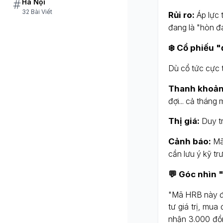
Hà Nội
32 Bài Viết
Rủi ro:
Áp lực 
đang là "hòn đá
❄️ Cổ phiếu 
Dù cổ tức cực 
Thanh khoản
đợi... cả tháng 
Thị giá:
Duy t
Cảnh báo:
Mã 
cần lưu ý kỹ tr
💬 Góc nhìn 
"Mã HRB này đú
tư giá trị, mua
nhận 3.000 đồn