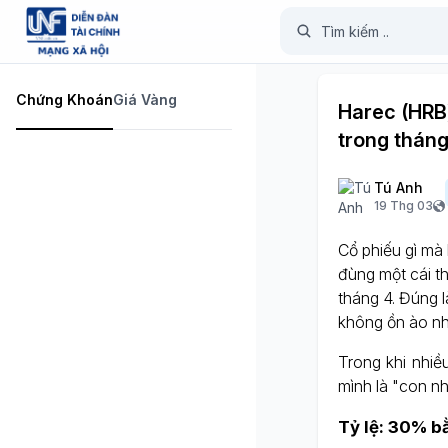
Chứng Khoán
Giá Vàng
Harec (HRB
trong tháng
Tú Anh
19 Thg 03
Cổ phiếu gì mà
đùng một cái th
tháng 4. Đúng 
không ồn ào nh
Trong khi nhiề
mình là "con nhà
Tỷ lệ:
30% bằ