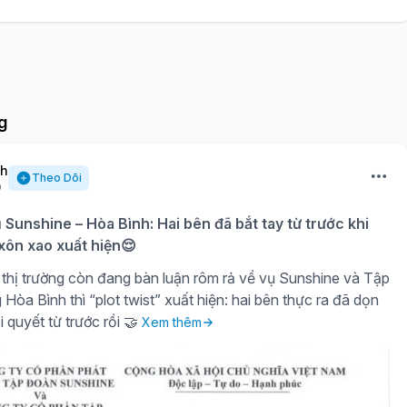
g
nh
Theo Dõi
ụ Sunshine – Hòa Bình: Hai bên đã bắt tay từ trước khi
 xôn xao xuất hiện😌
thị trường còn đang bàn luận rôm rả về vụ Sunshine và Tập
òa Bình thì “plot twist” xuất hiện: hai bên thực ra đã dọn
i quyết từ trước rồi 🤝
Xem thêm