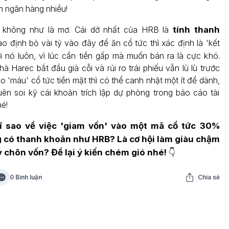
ệm ngân hàng nhiều!
i không như là mơ. Cái dở nhất của HRB là
tính thanh
ào định bỏ vài tỷ vào đây để ăn cổ tức thì xác định là 'kết
ới nó luôn, vì lúc cần tiền gấp mà muốn bán ra là cực khó.
à Harec bắt đầu già cỗi và rủi ro trái phiếu vẫn lù lù trước
 'máu' cổ tức tiền mặt thì có thể canh nhặt một ít để dành,
n soi kỹ cái khoản trích lập dự phòng trong báo cáo tài
hé!
 sao về việc 'giam vốn' vào một mã cổ tức 30%
có thanh khoản như HRB? Là cơ hội làm giàu chậm
y chôn vốn? Để lại ý kiến chém gió nhé!
👇
0 Bình luận
Chia sẻ