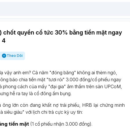
) chốt quyền cổ tức 30% bằng tiền mặt ngay
 4
Theo Dõi
 lạ vậy anh em? Cả năm "đóng băng" không ai thèm ngó,
ông báo chia tiền mặt "tươi rói" 3.000 đồng/cổ phiếu ngay
là phong cách của mấy "đại gia" âm thầm trên sàn UPCoM,
ưng hễ ra tay là cổ đông ấm bụng.
u ông lớn còn đang khất nợ trái phiếu, HRB lại chứng minh
 siêu giàu" với lịch chi trả cực kỳ uy tín:
ng tiền mặt
(1 cổ phiếu nhận 3.000 đồng).