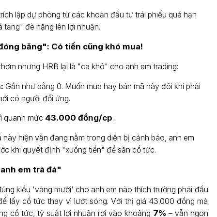
trích lập dự phòng từ các khoản đầu tư trái phiếu quá hạn
 tảng" đè nặng lên lợi nhuận.
"đóng băng": Có tiền cũng khó mua!
thơm nhưng HRB lại là "ca khó" cho anh em trading:
:
Gần như bằng 0. Muốn mua hay bán mã này đôi khi phải
mới có người đối ứng.
rì quanh mức
43.000 đồng/cp
.
này hiện vẫn đang nằm trong diện bị cảnh báo, anh em
ước khi quyết định "xuống tiền" để săn cổ tức.
"anh em trà đá"
ng kiểu 'vàng mười' cho anh em nào thích trường phái đầu
 để lấy cổ tức thay vì lướt sóng. Với thị giá 43.000 đồng mà
g cổ tức, tỷ suất lợi nhuận rơi vào khoảng
7%
– vẫn ngon