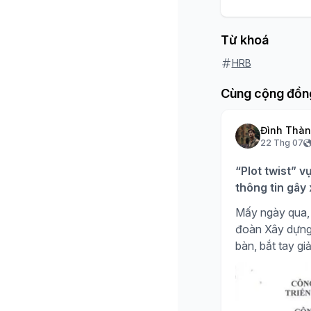
Từ khoá
HRB
Cùng cộng đồn
Đình Thà
22 Thg 07
“Plot twist” v
thông tin gây
Mấy ngày qua, 
đoàn Xây dựng H
bàn, bắt tay giả