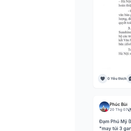
0 Yêu thích
Phúc Bùi
20 Thg 07
Đạm Phú Mỹ (D
"may túi 3 ga