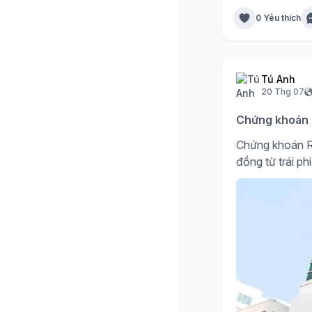
0 Yêu thích
Tú Anh
20 Thg 07
Chứng khoán R
Chứng khoán R
đồng từ trái ph