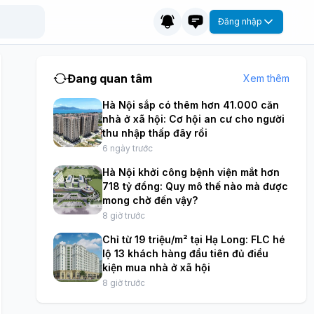
Đăng nhập
Đang quan tâm
Xem thêm
Hà Nội sắp có thêm hơn 41.000 căn
nhà ở xã hội: Cơ hội an cư cho người
thu nhập thấp đây rồi
6 ngày trước
Hà Nội khởi công bệnh viện mắt hơn
718 tỷ đồng: Quy mô thế nào mà được
mong chờ đến vậy?
8 giờ trước
Chỉ từ 19 triệu/m² tại Hạ Long: FLC hé
lộ 13 khách hàng đầu tiên đủ điều
kiện mua nhà ở xã hội
8 giờ trước