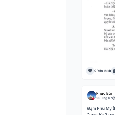
0 Yêu thích
Phúc Bùi
20 Thg 07
Đạm Phú Mỹ (D
"may túi 3 ga