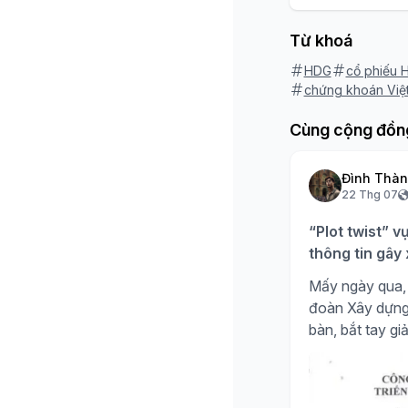
Từ khoá
HDG
cổ phiếu 
chứng khoán Việ
Cùng cộng đồn
Đình Thà
22 Thg 07
“Plot twist” v
thông tin gây
Mấy ngày qua, 
đoàn Xây dựng H
bàn, bắt tay giả