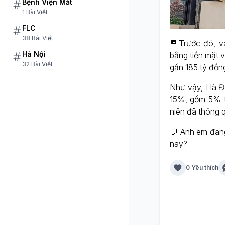
Bệnh Viện Mắt
1 Bài Viết
FLC
38 Bài Viết
📆Trước đó, v
Hà Nội
bằng tiền mặt 
32 Bài Viết
gần 185 tỷ đồn
Như vậy, Hà Đ
15%, gồm 5% t
niên đã thông 
💬 Anh em đan
nay?
0 Yêu thích