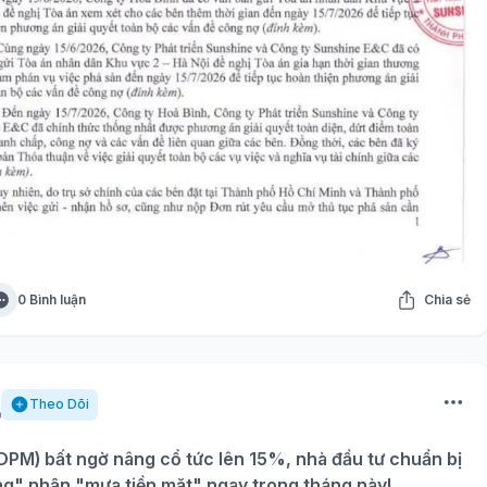
0 Bình luận
Chia sẻ
Theo Dõi
PM) bất ngờ nâng cổ tức lên 15%, nhà đầu tư chuẩn bị
ng" nhận "mưa tiền mặt" ngay trong tháng này!