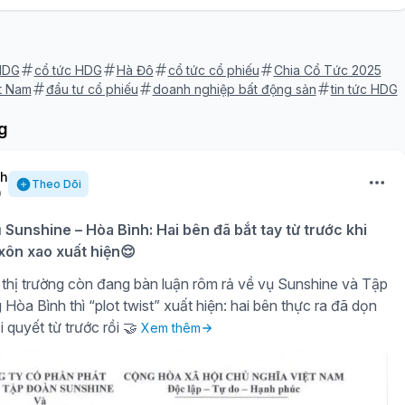
HDG
cổ tức HDG
Hà Đô
cổ tức cổ phiếu
Chia Cổ Tức 2025
t Nam
đầu tư cổ phiếu
doanh nghiệp bất động sản
tin tức HDG
g
nh
Theo Dõi
ụ Sunshine – Hòa Bình: Hai bên đã bắt tay từ trước khi
 xôn xao xuất hiện😌
thị trường còn đang bàn luận rôm rả về vụ Sunshine và Tập
òa Bình thì “plot twist” xuất hiện: hai bên thực ra đã dọn
i quyết từ trước rồi 🤝
Xem thêm