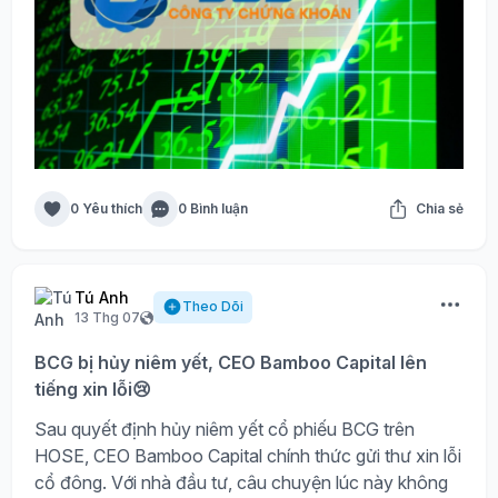
0 Yêu thích
0 Bình luận
Chia sẻ
Tú Anh
Theo Dõi
13 Thg 07
BCG bị hủy niêm yết, CEO Bamboo Capital lên
tiếng xin lỗi😢
Sau quyết định hủy niêm yết cổ phiếu BCG trên
HOSE, CEO Bamboo Capital chính thức gửi thư xin lỗi
cổ đông. Với nhà đầu tư, câu chuyện lúc này không