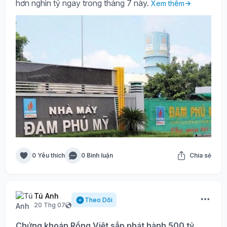
hơn nghìn tỷ ngay trong tháng 7 này.
Xem thêm
0 Yêu thích
0 Bình luận
Chia sẻ
Tú Anh
Theo Dõi
20 Thg 07
Chứng khoán Rồng Việt sắp phát hành 500 tỷ