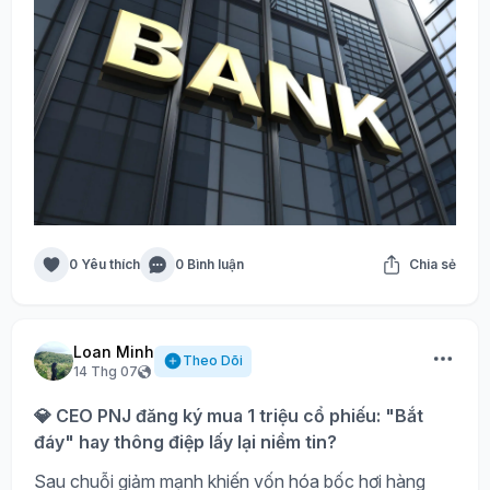
0 Yêu thích
0 Bình luận
Chia sẻ
Loan Minh
Theo Dõi
14 Thg 07
💎 CEO PNJ đăng ký mua 1 triệu cổ phiếu: "Bắt
đáy" hay thông điệp lấy lại niềm tin?
Sau chuỗi giảm mạnh khiến vốn hóa bốc hơi hàng