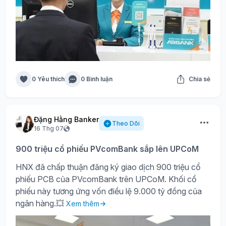
0 Yêu thích
0 Bình luận
Chia sẻ
Đặng Hằng Banker
Theo Dõi
16 Thg 07
900 triệu cổ phiếu PVcomBank sắp lên UPCoM
HNX đã chấp thuận đăng ký giao dịch 900 triệu cổ
phiếu PCB của PVcomBank trên UPCoM. Khối cổ
phiếu này tương ứng vốn điều lệ 9.000 tỷ đồng của
ngân hàng.💥
Xem thêm