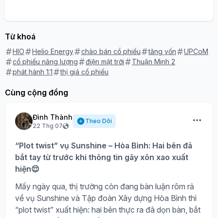
Từ khoá
HIO
Helio Energy
chào bán cổ phiếu
tăng vốn
UPCoM
cổ phiếu năng lượng
điện mặt trời
Thuận Minh 2
phát hành 1:1
thị giá cổ phiếu
Cùng cộng đồng
Đình Thành
Theo Dõi
22 Thg 07
“Plot twist” vụ Sunshine – Hòa Bình: Hai bên đã
bắt tay từ trước khi thông tin gây xôn xao xuất
hiện😌
Mấy ngày qua, thị trường còn đang bàn luận rôm rả
về vụ Sunshine và Tập đoàn Xây dựng Hòa Bình thì
“plot twist” xuất hiện: hai bên thực ra đã dọn bàn, bắt