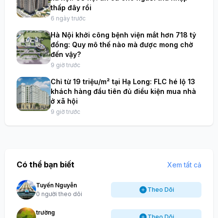
thấp đây rồi
6 ngày trước
Hà Nội khởi công bệnh viện mắt hơn 718 tỷ
đồng: Quy mô thế nào mà được mong chờ
đến vậy?
9 giờ trước
Chỉ từ 19 triệu/m² tại Hạ Long: FLC hé lộ 13
khách hàng đầu tiên đủ điều kiện mua nhà
ở xã hội
9 giờ trước
Có thể bạn biết
Xem tất cả
Tuyến Nguyễn
Theo Dõi
0 người theo dõi
trường
Theo Dõi