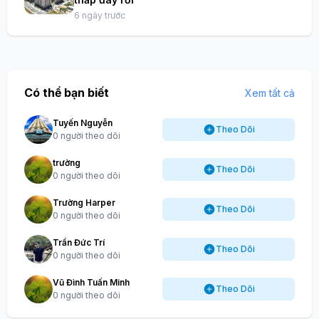
6 ngày trước
Có thể bạn biết
Xem tất cả
Tuyến Nguyễn
Theo Dõi
0 người theo dõi
trường
Theo Dõi
0 người theo dõi
Trường Harper
Theo Dõi
0 người theo dõi
Trần Đức Trí
Theo Dõi
0 người theo dõi
Vũ Đình Tuấn Minh
Theo Dõi
0 người theo dõi