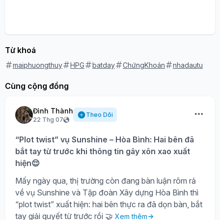
Từ khoá
maiphuongthuy
HPG
batday
ChứngKhoán
nhadautu
Cùng cộng đồng
Đình Thành
Theo Dõi
22 Thg 07
“Plot twist” vụ Sunshine – Hòa Bình: Hai bên đã
bắt tay từ trước khi thông tin gây xôn xao xuất
hiện😌
Mấy ngày qua, thị trường còn đang bàn luận rôm rả
về vụ Sunshine và Tập đoàn Xây dựng Hòa Bình thì
“plot twist” xuất hiện: hai bên thực ra đã dọn bàn, bắt
tay giải quyết từ trước rồi 🤝
Xem thêm