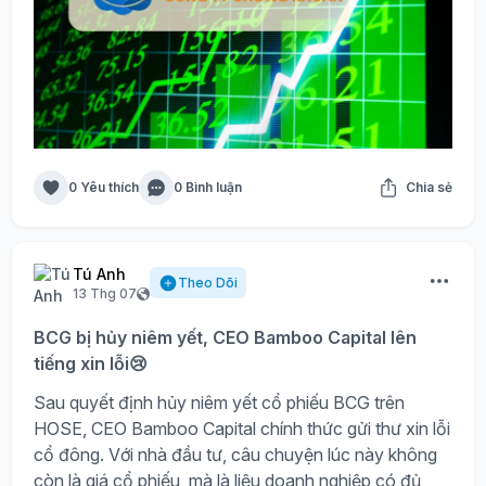
0 Yêu thích
0 Bình luận
Chia sẻ
Tú Anh
Theo Dõi
13 Thg 07
BCG bị hủy niêm yết, CEO Bamboo Capital lên
tiếng xin lỗi😢
Sau quyết định hủy niêm yết cổ phiếu BCG trên
HOSE, CEO Bamboo Capital chính thức gửi thư xin lỗi
cổ đông. Với nhà đầu tư, câu chuyện lúc này không
còn là giá cổ phiếu, mà là liệu doanh nghiệp có đủ