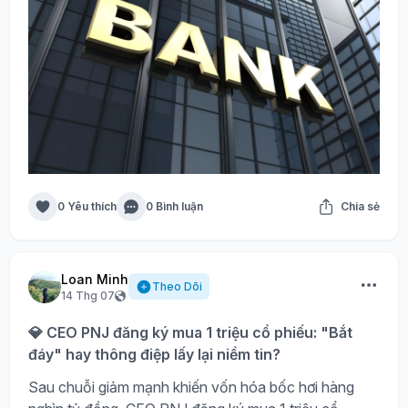
0 Yêu thích
0 Bình luận
Chia sẻ
Loan Minh
Theo Dõi
14 Thg 07
💎 CEO PNJ đăng ký mua 1 triệu cổ phiếu: "Bắt
đáy" hay thông điệp lấy lại niềm tin?
Sau chuỗi giảm mạnh khiến vốn hóa bốc hơi hàng