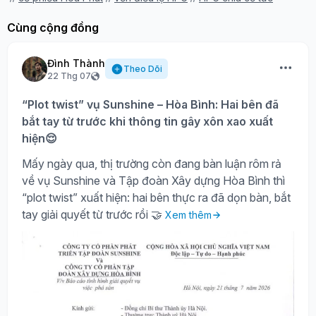
Cùng cộng đồng
Đình Thành
Theo Dõi
22 Thg 07
“Plot twist” vụ Sunshine – Hòa Bình: Hai bên đã
bắt tay từ trước khi thông tin gây xôn xao xuất
hiện😌
Mấy ngày qua, thị trường còn đang bàn luận rôm rả
về vụ Sunshine và Tập đoàn Xây dựng Hòa Bình thì
“plot twist” xuất hiện: hai bên thực ra đã dọn bàn, bắt
tay giải quyết từ trước rồi 🤝
Xem thêm