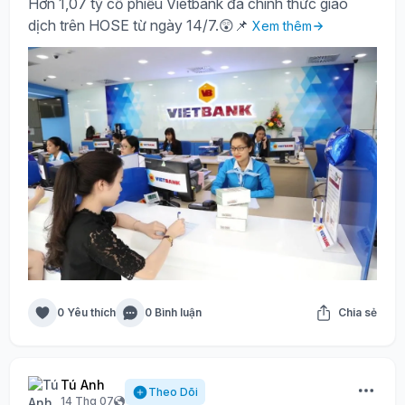
Hơn 1,07 tỷ cổ phiếu Vietbank đã chính thức giao
dịch trên HOSE từ ngày 14/7.😲📌
Xem thêm
0 Yêu thích
0 Bình luận
Chia sẻ
Tú Anh
Theo Dõi
14 Thg 07