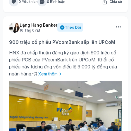
0 Yêu thích
0 Bình luận
Chia sẻ
Đặng Hằng Banker
Theo Dõi
16 Thg 07
900 triệu cổ phiếu PVcomBank sắp lên UPCoM
HNX đã chấp thuận đăng ký giao dịch 900 triệu cổ
phiếu PCB của PVcomBank trên UPCoM. Khối cổ
phiếu này tương ứng vốn điều lệ 9.000 tỷ đồng của
ngân hàng.💥
Xem thêm