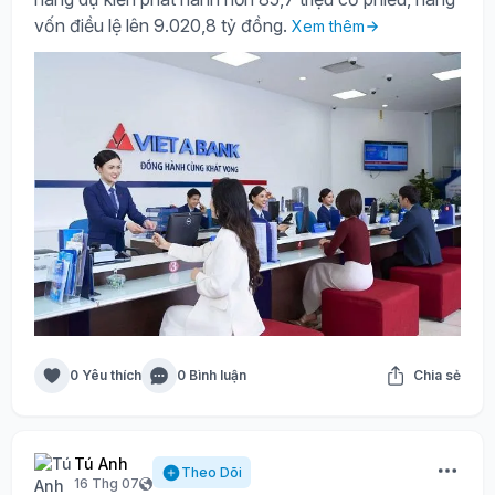
vốn điều lệ lên 9.020,8 tỷ đồng.
Xem thêm
0 Yêu thích
0 Bình luận
Chia sẻ
Tú Anh
Theo Dõi
16 Thg 07