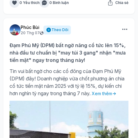
0 Yêu thích
0 Bình luận
Chia sẻ
Phúc Bùi
Theo Dõi
20 Thg 07
Đạm Phú Mỹ (DPM) bất ngờ nâng cổ tức lên 15%,
nhà đầu tư chuẩn bị "may túi 3 gang" nhận "mưa
tiền mặt" ngay trong tháng này!
Tin vui bất ngờ cho các cổ đông của Đạm Phú Mỹ
(DPM) đây! Doanh nghiệp vừa chốt phương án chia
cổ tức tiền mặt năm 2025 với tỷ lệ 15%, dự kiến chi
hơn nghìn tỷ ngay trong tháng 7 này.
Xem thêm