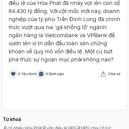
điều lệ của Hòa Phát đã nhảy vọt lên con số
84.430 tỷ đồng. Với cột mốc mới này, doanh
nghiệp của tỷ phú Trần Đình Long đã chính
thức vượt qua hai 'gã khổng lồ' ngành
ngân hàng là Vietcombank và VPBank để
vươn lên vị trí dẫn đầu toàn sàn chứng
khoán về quy mô vốn điều lệ. Một cú bứt
phá thực sự ngoạn mục phải không nào?
0 Yêu thích
0 Bình luận
Chia sẻ
Từ khoá
cổ phiếu Hòa Phát
vốn điều lệ HPG
HPG chia cổ tức