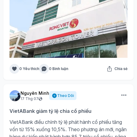
0 Yêu thích
0 Bình luận
Chia sẻ
Nguyên Minh
Theo Dõi
17 Thg 07
VietABank giảm tỷ lệ chia cổ phiếu
VietABank điều chỉnh tỷ lệ phát hành cổ phiếu tăng
vốn từ 15% xuống 10,5%. Theo phương án mới, ngân
hàng dự kiến phát hành hơn 85,7 triệu cổ phiếu, nâng