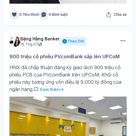
0 Yêu thích
0 Bình luận
Chia sẻ
Đặng Hằng Banker
Theo Dõi
16 Thg 07
900 triệu cổ phiếu PVcomBank sắp lên UPCoM
HNX đã chấp thuận đăng ký giao dịch 900 triệu cổ
phiếu PCB của PVcomBank trên UPCoM. Khối cổ
phiếu này tương ứng vốn điều lệ 9.000 tỷ đồng của
ngân hàng.💥
Xem thêm