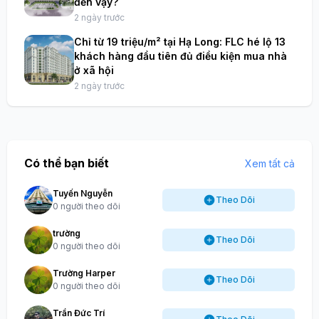
đến vậy?
2 ngày trước
Chỉ từ 19 triệu/m² tại Hạ Long: FLC hé lộ 13
khách hàng đầu tiên đủ điều kiện mua nhà
ở xã hội
2 ngày trước
Có thể bạn biết
Xem tất cả
Tuyến Nguyễn
Theo Dõi
0 người theo dõi
trường
Theo Dõi
0 người theo dõi
Trường Harper
Theo Dõi
0 người theo dõi
Trần Đức Trí