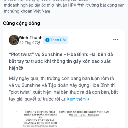
doanh nghiệp địa ốc
lợi nhuận HPX
thị trường bất động sản
chứng khoán Việt Nam
Cùng cộng đồng
Đình Thành
Theo Dõi
22 Thg 07
“Plot twist” vụ Sunshine – Hòa Bình: Hai bên đã
bắt tay từ trước khi thông tin gây xôn xao xuất
hiện😌
Mấy ngày qua, thị trường còn đang bàn luận rôm rả
về vụ Sunshine và Tập đoàn Xây dựng Hòa Bình thì
“plot twist” xuất hiện: hai bên thực ra đã dọn bàn, bắt
tay giải quyết từ trước rồi 🤝
Xem thêm