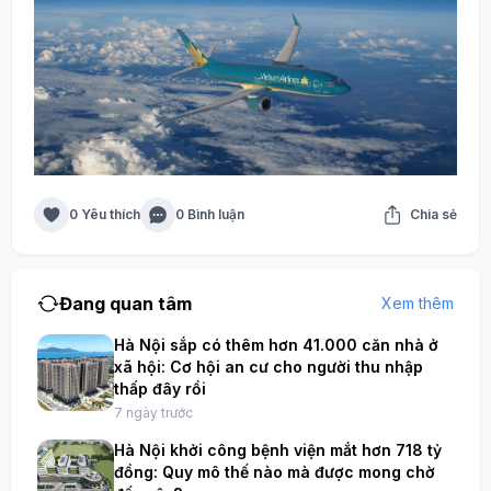
0 Yêu thích
0 Bình luận
Chia sẻ
Đang quan tâm
Xem thêm
Hà Nội sắp có thêm hơn 41.000 căn nhà ở
xã hội: Cơ hội an cư cho người thu nhập
thấp đây rồi
7 ngày trước
Hà Nội khởi công bệnh viện mắt hơn 718 tỷ
đồng: Quy mô thế nào mà được mong chờ