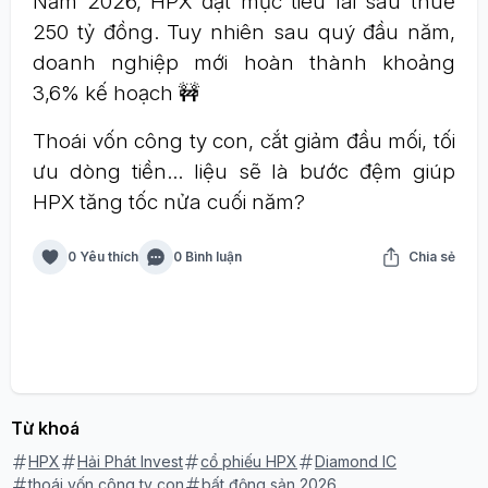
Năm 2026, HPX đặt mục tiêu lãi sau thuế
250 tỷ đồng. Tuy nhiên sau quý đầu năm,
doanh nghiệp mới hoàn thành khoảng
3,6% kế hoạch 🚧
Thoái vốn công ty con, cắt giảm đầu mối, tối
ưu dòng tiền… liệu sẽ là bước đệm giúp
HPX tăng tốc nửa cuối năm?
0 Yêu thích
0 Bình luận
Chia sẻ
Từ khoá
HPX
Hải Phát Invest
cổ phiếu HPX
Diamond IC
thoái vốn công ty con
bất động sản 2026