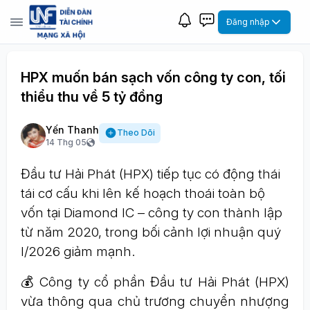
Đăng nhập
HPX muốn bán sạch vốn công ty con, tối
thiểu thu về 5 tỷ đồng
Yến Thanh
Theo Dõi
14 Thg 05
Đầu tư Hải Phát (HPX) tiếp tục có động thái
tái cơ cấu khi lên kế hoạch thoái toàn bộ
vốn tại Diamond IC – công ty con thành lập
từ năm 2020, trong bối cảnh lợi nhuận quý
I/2026 giảm mạnh.
💰 Công ty cổ phần Đầu tư Hải Phát (HPX)
vừa thông qua chủ trương chuyển nhượng