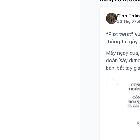
Đình Thà
22 Thg 07
“Plot twist” v
thông tin gây
Mấy ngày qua, 
đoàn Xây dựng H
bàn, bắt tay giả