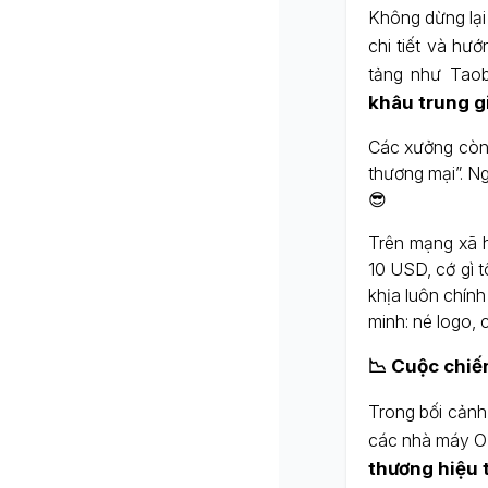
Không dừng lại
chi tiết và h
tảng như Tao
khâu trung g
Các xưởng còn 
thương mại”. Ng
😎
Trên mạng xã h
10 USD, cớ gì 
khịa luôn chín
minh: né logo, c
📉 Cuộc chiến
Trong bối cảnh
các nhà máy OE
thương hiệu 