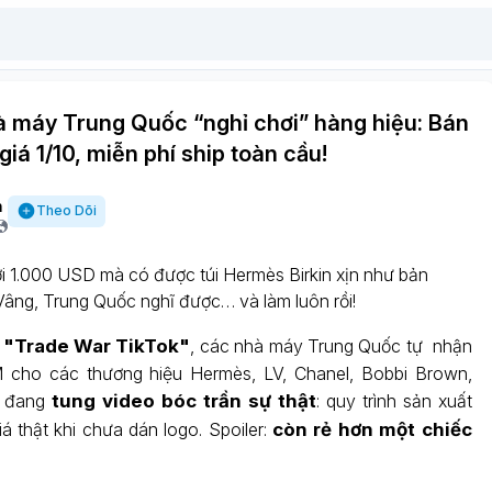
à máy Trung Quốc “nghỉ chơi” hàng hiệu: Bán
giá 1/10, miễn phí ship toàn cầu!
h
Theo Dõi
ới 1.000 USD mà có được túi Hermès Birkin xịn như bản
ng, Trung Quốc nghĩ được… và làm luôn rồi!
g
"Trade War TikTok"
, các nhà máy Trung Quốc tự nhận
M cho các thương hiệu Hermès, LV, Chanel, Bobbi Brown,
.. đang
tung video bóc trần sự thật
: quy trình sản xuất
á thật khi chưa dán logo. Spoiler:
còn rẻ hơn một chiếc