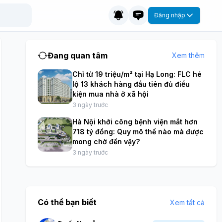
Đăng nhập
Đang quan tâm
Xem thêm
Chỉ từ 19 triệu/m² tại Hạ Long: FLC hé
lộ 13 khách hàng đầu tiên đủ điều
kiện mua nhà ở xã hội
3 ngày trước
Hà Nội khởi công bệnh viện mắt hơn
718 tỷ đồng: Quy mô thế nào mà được
mong chờ đến vậy?
3 ngày trước
Có thể bạn biết
Xem tất cả