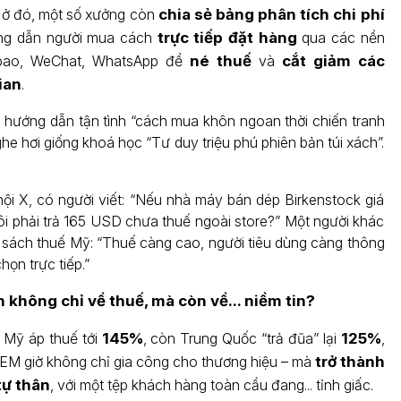
 ở đó, một số xưởng còn
chia sẻ bảng phân tích chi phí
ướng dẫn người mua cách
trực tiếp đặt hàng
qua các nền
bao, WeChat, WhatsApp để
né thuế
và
cắt giảm các
ian
.
hướng dẫn tận tình “cách mua khôn ngoan thời chiến tranh
he hơi giống khoá học “Tư duy triệu phú phiên bản túi xách”.
ội X, có người viết: “Nếu nhà máy bán dép Birkenstock giá
tôi phải trả 165 USD chưa thuế ngoài store?” Một người khác
h sách thuế Mỹ: “Thuế càng cao, người tiêu dùng càng thông
họn trực tiếp.”
 không chỉ về thuế, mà còn về... niềm tin?
 Mỹ áp thuế tới
145%
, còn Trung Quốc “trả đũa” lại
125%
,
M giờ không chỉ gia công cho thương hiệu – mà
trở thành
tự thân
, với một tệp khách hàng toàn cầu đang... tỉnh giấc.