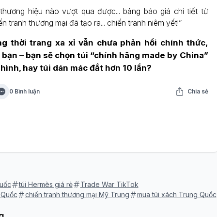
hương hiệu nào vượt qua được... bảng báo giá chi tiết từ
ến tranh thương mại đã tạo ra... chiến tranh niêm yết!”
g thời trang xa xỉ vẫn chưa phản hồi chính thức,
 bạn – bạn sẽ chọn túi “chính hãng made by China”
hình, hay túi dán mác đắt hơn 10 lần?
0 Bình luận
Chia sẻ
uốc
túi Hermès giá rẻ
Trade War TikTok
 Quốc
chiến tranh thương mại Mỹ Trung
mua túi xách Trung Quốc
g