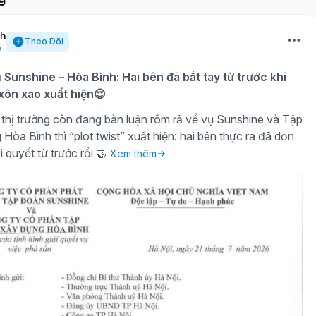
nh
Theo Dõi
ụ Sunshine – Hòa Bình: Hai bên đã bắt tay từ trước khi
 xôn xao xuất hiện😌
thị trường còn đang bàn luận rôm rả về vụ Sunshine và Tập
òa Bình thì “plot twist” xuất hiện: hai bên thực ra đã dọn
i quyết từ trước rồi 🤝
Xem thêm