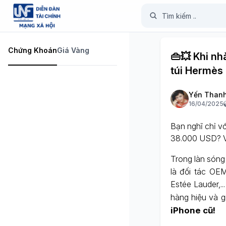
Chứng Khoán
Giá Vàng
👜💥 Khi nh
túi Hermès 
Yến Than
16/04/2025
Bạn nghĩ chỉ v
38.000 USD? Vâ
Trong làn són
là đối tác OE
Estée Lauder,.
hàng hiệu và gi
iPhone cũ!