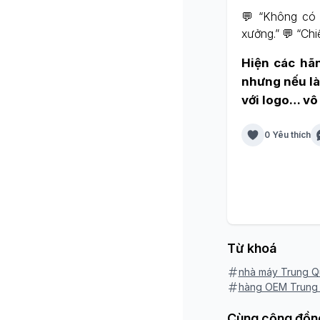
💬 “Không có t
xưởng.” 💬 “Chi
Hiện các hãn
nhưng nếu là
với logo… vô 
0 Yêu thích
Từ khoá
nhà máy Trung Q
hàng OEM Trung
Cùng cộng đồn