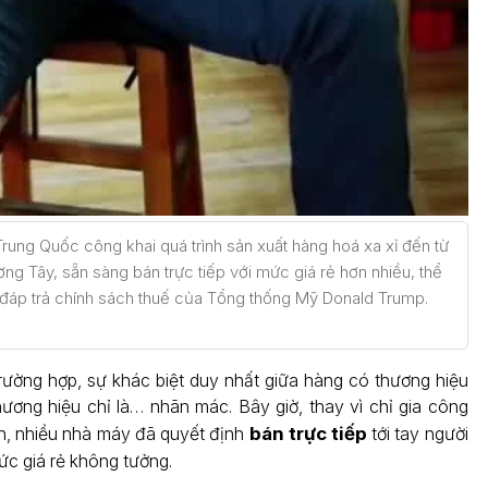
ung Quốc công khai quá trình sản xuất hàng hoá xa xỉ đến từ
g Tây, sẵn sàng bán trực tiếp với mức giá rẻ hơn nhiều, thể
 đáp trả chính sách thuế của Tổng thống Mỹ Donald Trump.
rường hợp, sự khác biệt duy nhất giữa hàng có thương hiệu
ương hiệu chỉ là… nhãn mác. Bây giờ, thay vì chỉ gia công
n, nhiều nhà máy đã quyết định
bán trực tiếp
tới tay người
ức giá rẻ không tưởng.