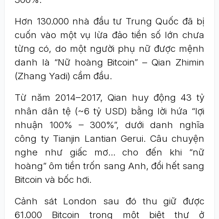
Hơn 130.000 nhà đầu tư Trung Quốc đã bị
cuốn vào một vụ lừa đảo tiền số lớn chưa
từng có, do một người phụ nữ được mệnh
danh là “Nữ hoàng Bitcoin” – Qian Zhimin
(Zhang Yadi) cầm đầu.
Từ năm 2014–2017, Qian huy động 43 tỷ
nhân dân tệ (~6 tỷ USD) bằng lời hứa “lợi
nhuận 100% – 300%”, dưới danh nghĩa
công ty Tianjin Lantian Gerui. Câu chuyện
nghe như giấc mơ… cho đến khi “nữ
hoàng” ôm tiền trốn sang Anh, đổi hết sang
Bitcoin và bốc hơi.
Cảnh sát London sau đó thu giữ được
61.000 Bitcoin trong một biệt thự ở