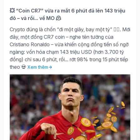
💥 “Coin CR7” vừa ra mắt 6 phút đã lên 143 triệu
đô – và rồi... về MO 🫠
Crypto đúng là chốn “đi một giây, bay một tỷ” 😵‍💫. Mới
đây, một đồng CR7 coin – nghe tên tưởng của
Cristiano Ronaldo – vừa khiến cộng đồng tiền số ngỡ
ngàng: vốn hóa chạm 143 triệu USD (hơn 3.700 tỷ
đồng) chỉ sau 6 phút, rồi... rớt 98% trong 15 phút tiếp
theo 💀
Xem thêm