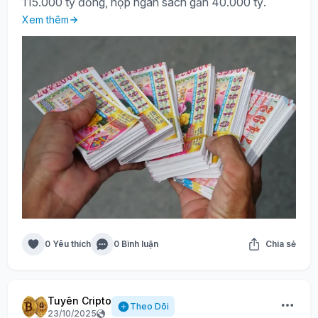
115.000 tỷ đồng, nộp ngân sách gần 40.000 tỷ.
Xem thêm
0 Yêu thích
0 Bình luận
Chia sẻ
Tuyên Cripto
Theo Dõi
23/10/2025