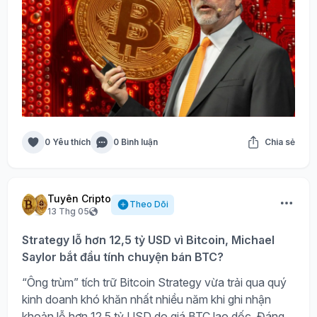
0 Yêu thích
0 Bình luận
Chia sẻ
Tuyên Cripto
Theo Dõi
13 Thg 05
Strategy lỗ hơn 12,5 tỷ USD vì Bitcoin, Michael
Saylor bắt đầu tính chuyện bán BTC?
“Ông trùm” tích trữ Bitcoin Strategy vừa trải qua quý
kinh doanh khó khăn nhất nhiều năm khi ghi nhận
khoản lỗ hơn 12,5 tỷ USD do giá BTC lao dốc. Đáng