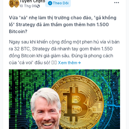
Tuyên Cripto
Theo Dõi
10 Thg 06
Vừa 'xả' nhẹ làm thị trường chao đảo, 'gã khổng
lồ' Strategy đã âm thầm gom thêm hơn 1.500
Bitcoin?
Ngay sau khi khiến cộng đồng một phen hú vía vì bán
ra 32 BTC, Strategy đã nhanh tay gom thêm 1.550
đồng Bitcoin khi giá giảm sâu. Đúng là phong cách
của 'cá voi' đầu sỏ! 🤷‍♂️
Xem thêm