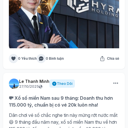
0 Yêu thích
0 Bình luận
Chia sẻ
Le Thanh Minh
Theo Dõi
27/10/2025
💸 Xổ số miền Nam sau 9 tháng: Doanh thu hơn
115.000 tỷ, chuẩn bị có vé 20k luôn nha!
Dân chơi vé số chắc nghe tin này mừng rớt nước mắt
😄 9 tháng đầu năm nay, xổ số miền Nam thu về hơn