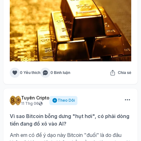
0 Yêu thích
0 Bình luận
Chia sẻ
Tuyên Cripto
Theo Dõi
11 Thg 06
Vì sao Bitcoin bỗng dưng "hụt hơi", có phải dòng
tiền đang đổ xô vào AI?
Anh em có để ý dạo này Bitcoin "đuối" là do đâu