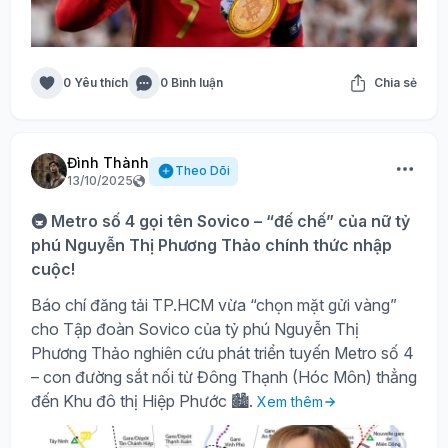
0 Yêu thích
0 Bình luận
Chia sẻ
Đình Thành
Theo Dõi
13/10/2025
🚇 Metro số 4 gọi tên Sovico – “đế chế” của nữ tỷ
phú Nguyễn Thị Phương Thảo chính thức nhập
cuộc!
Báo chí đăng tải TP.HCM vừa “chọn mặt gửi vàng”
cho Tập đoàn Sovico của tỷ phú Nguyễn Thị
Phương Thảo nghiên cứu phát triển tuyến Metro số 4
– con đường sắt nối từ Đông Thạnh (Hóc Môn) thẳng
đến Khu đô thị Hiệp Phước 🏙️.
Xem thêm