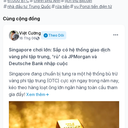
61.000 BTC
chính phủ Anh
tịch thu Bitcoin
nhà đầu tư Trung Quốc
rửa tiền
vụ Ponzi tiền điện tử
Cùng cộng đồng
Việt Cường
Theo Dõi
16 Thg 06
Singapore chơi lớn: Sắp có hệ thống giao dịch
vàng phi tập trung, 'rủ' cả JPMorgan và
Deutsche Bank nhập cuộc
Singapore đang chuẩn bị tung ra một hệ thống bù trừ
vàng phi tập trung (OTC) cực xịn ngay trong năm nay,
kéo theo hàng loạt ông lớn ngân hàng toàn cầu tham
gia đấy!
Xem thêm