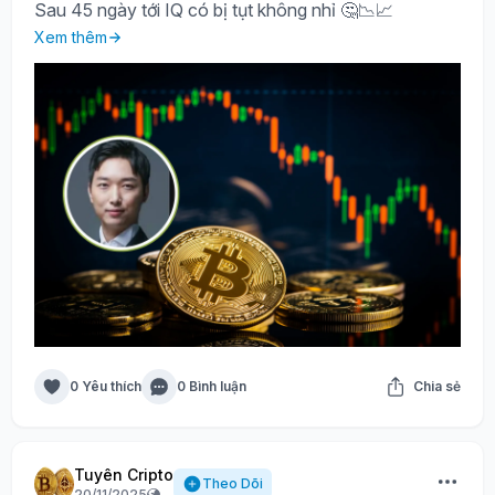
Sau 45 ngày tới IQ có bị tụt không nhỉ 🤔📉📈
Xem thêm
0 Yêu thích
0 Bình luận
Chia sẻ
Tuyên Cripto
Theo Dõi
20/11/2025