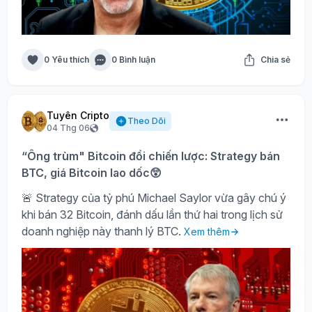
0 Yêu thích
0 Bình luận
Chia sẻ
Tuyên Cripto
Theo Dõi
04 Thg 06
“Ông trùm" Bitcoin đổi chiến lược: Strategy bán
BTC, giá Bitcoin lao dốc😲
🚨 Strategy của tỷ phú Michael Saylor vừa gây chú ý
khi bán 32 Bitcoin, đánh dấu lần thứ hai trong lịch sử
doanh nghiệp này thanh lý BTC.
Xem thêm