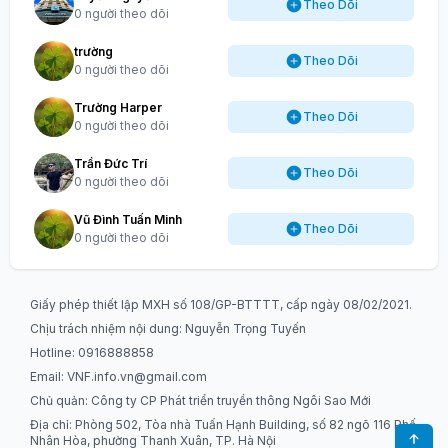
Theo Dõi
0 người theo dõi
trường
Theo Dõi
0 người theo dõi
Trường Harper
Theo Dõi
0 người theo dõi
Trần Đức Trí
Theo Dõi
0 người theo dõi
Vũ Đình Tuấn Minh
Theo Dõi
0 người theo dõi
Giấy phép thiết lập MXH số 108/GP-BTTTT, cấp ngày 08/02/2021.
Chịu trách nhiệm nội dung: Nguyễn Trọng Tuyến
Hotline: 0916888858
Email:
VNF.info.vn@gmail.com
Chủ quản: Công ty CP Phát triển truyền thông Ngôi Sao Mới
Địa chỉ: Phòng 502, Tòa nhà Tuấn Hạnh Building, số 82 ngõ 116 Phố
Nhân Hòa, phường Thanh Xuân, TP. Hà Nội