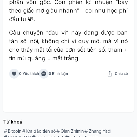
phần vốn gốc. Còn phần lợi nhuận “bay
theo giấc mơ giàu nhanh” – coi như học phí
đầu tư 💸.
Câu chuyện “đau ví” này đang được bàn
tán sôi nổi, không chỉ vì quy mô, mà vì nó
cho thấy mặt tối của cơn sốt tiền số: tham +
tin mù quáng = mất trắng.
0 Yêu thích
0 Bình luận
Chia sẻ
Từ khoá
Bitcoin
lừa đảo tiền số
Qian Zhimin
Zhang Yadi