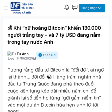
Đăng nhập
💰 Khi “nữ hoàng Bitcoin” khiến 130.000
người trắng tay – và 7 tỷ USD đang nằm
trong tay nước Anh
Tú Anh
Theo Dõi
14/10/2025
Tưởng rằng đầu tư Bitcoin là “đổi đời”, ai ngờ
lại thành… đời đổi 😭 Hàng trăm nghìn nhà
đầu tư Trung Quốc đang phải theo đuổi
cuộc kiện tụng kéo dài nhiều năm chỉ để
giành lại số tiền họ từng “gửi gắm niềm tin”
vào một dự án Bitcoin hứa hẹn sinh lời tới
300%.